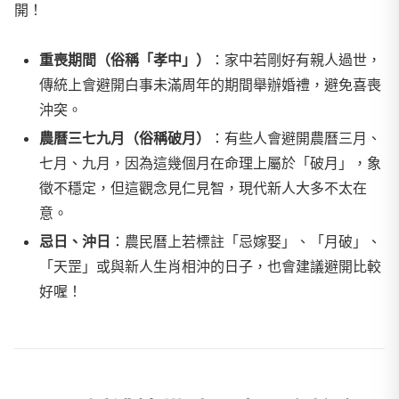
開！
重喪期間（俗稱「孝中」）
：家中若剛好有親人過世，
傳統上會避開白事未滿周年的期間舉辦婚禮，避免喜喪
沖突。
農曆三七九月（俗稱破月）
：有些人會避開農曆三月、
七月、九月，因為這幾個月在命理上屬於「破月」，象
徵不穩定，但這觀念見仁見智，現代新人大多不太在
意。
忌日、沖日
：農民曆上若標註「忌嫁娶」、「月破」、
「天罡」或與新人生肖相沖的日子，也會建議避開比較
好喔！