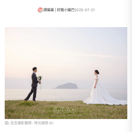
譚編編 | 好婚小編
2025-07-21
圖/ 念念攝影團隊- 時光細雨 IKI