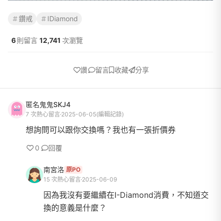
鑽戒
IDiamond
6
則留言
12,741
次瀏覽
讚
留言
收藏
分享
匿名鬼鬼SKJ4
7 次熱心留言
2025-06-05
(編輯記錄)
想詢問可以跟你交換嗎？我也有一張折價券
0
回覆
南宮洛
原PO
15 次熱心留言
2025-06-09
因為我沒有要繼續在I-Diamond消費，不知道交
換的意義是什麼？