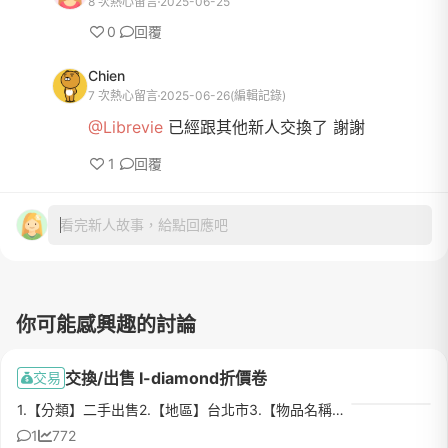
8 次熱心留言
2025-06-25
0
回覆
Chien
7 次熱心留言
2025-06-26
(編輯記錄)
@Librevie
已經跟其他新人交換了 謝謝
1
回覆
看完新人故事，給點回應吧
你可能感興趣的討論
交換/出售 I-diamond折價卷
交易
1.【分類】二手出售2.【地區】台北市3.【物品名稱】I-diamond 2000元折價券4.【數量】15.【物品狀態】剛拿到，希望可以互換，如要購買也可1000元出售6.【介紹】I-diamond折價卷7.【價格】10008.【交易方式】皆可9.【...
1
772