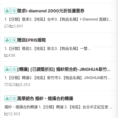
徵求I-diamond 2000元折抵優惠券
交易
1.【分類】徵求2.【地區】台中3.【物品名稱】I-Diamond 面額2000元折價券4.【數量】1張5.【物品狀態】效期內(已取得）6.【介紹】折價券面額$2000 乙張7.【價格】交換折價卷或1000元售出8.【交易方式】Line詳談9.【聯...
2
1,901
贈送EPRIS婚鞋
交易
1.【分類】贈送2.【地區】新北3.【物品名稱】一雙是EPRIS婚鞋，另一雙不知道品牌4.【數量】25.【物品狀態】九成新，僅婚紗拍攝、婚禮當天穿過6.【介紹】一雙是EPRIS高跟鞋，23號，原價4,380元；一雙是二手購入，，22...
436
[轉讓] [已調整折扣] 婚紗照合約-JINGHUA新竹京華婚紗
交易
1.【分類】轉讓2.【地區】新竹市3.【物品名稱】JINGHUA新竹京華國際婚紗影城-客製風格婚紗攝影4.【數量】15.【物品狀態】全新6.【介紹】(1）相本6*8 共20張(PVC印製)(2）精修20張檔案入光碟*1片(3）新郎服裝2套西裝...
3
2
5,253
風華絕色 婚紗、婚攝合約轉讓
交易
婚紗、婚攝合約轉讓 1.【分類】轉讓 2.【地區】台北中正紀念堂 3.【物品名稱】風華絕色婚紗攝影合約轉讓 4.【數量】1份合約 5.【物品狀態】含婚紗、婚攝、伴娘服、4套拍照4造型 32組照片 6.【介紹】詳細合約內容細談...
12,303