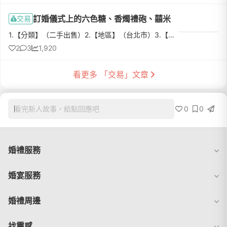
訂婚儀式上的六色糖、香燭禮砲、囍米
交易
1.【分類】（二手出售）2.【地區】（台北市）3.【物品名稱】六禮/質感六色糖/香燭禮砲/囍米4.【數量】六色糖2組/香燭禮砲1組有兩份：囍米2組5.【物品狀態】（二手九成新）6.【介紹】是有質感的起家厝的香燭禮砲以及...
2
3
1,920
看更多 「交易」文章
0
0
看完新人故事，給點回應吧
婚禮服務
婚宴服務
婚禮周邊
找靈感