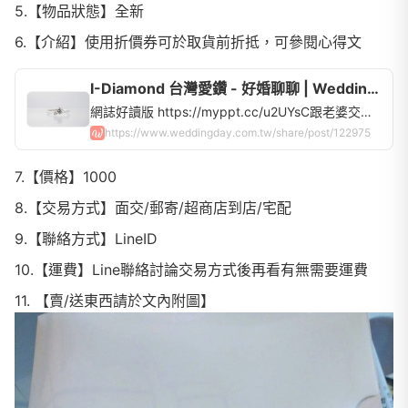
5.【物品狀態】全新
6.【介紹】使用折價券可於取貨前折抵，可參閱心得文
I-Diamond 台灣愛鑽 - 好婚聊聊 | WeddingDay好婚市集
網誌好讀版 https://myppt.cc/u2UYsC跟老婆交往了四年九個月，由於疫情關係，老婆想要出國蜜月，離結婚僅差一步之遙，我便想先把我能做的都先做完，決定參加聯合婚禮也讓雙方父母放下心中的大石頭。在確定聯合婚禮的...
https://www.weddingday.com.tw/share/post/122975
7.【價格】1000
8.【交易方式】面交/郵寄/超商店到店/宅配
9.【聯絡方式】LineID
10.【運費】Line聯絡討論交易方式後再看有無需要運費
11. 【賣/送東西請於文內附圖】