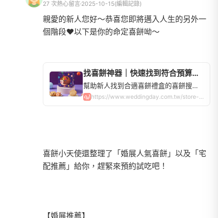
27 次熱心留言
2025-10-15
(編輯記錄)
親愛的新人您好～恭喜您即將邁入人生的另外一
個階段❤️以下是你的命定喜餅呦～
找喜餅神器｜快速找到符合預算的喜餅禮盒，全台喜餅品牌查詢 | WeddingDay好婚市集
幫助新人找到合適喜餅禮盒的喜餅搜尋器！全台60間喜餅店，中式、西式、法式、日式禮盒，手工餅乾蛋糕超多選擇，讓你快速比價、申請試吃！
https://www.weddingday.com.tw/store-weddingcake?locations=17&store_tags=256&store_tags=258
喜餅小天使還整理了「婚展人氣喜餅」以及「宅
配推薦」給你，趕緊來預約試吃吧！
【婚展推薦】