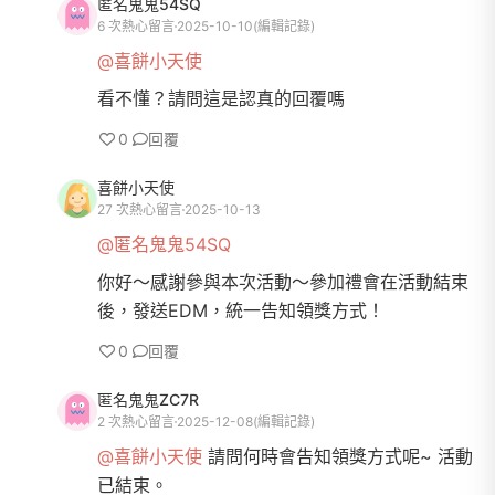
匿名鬼鬼54SQ
6 次熱心留言
2025-10-10
(編輯記錄)
@喜餅小天使
看不懂？請問這是認真的回覆嗎
0
回覆
喜餅小天使
27 次熱心留言
2025-10-13
@匿名鬼鬼54SQ
你好～感謝參與本次活動～參加禮會在活動結束
後，發送EDM，統一告知領獎方式！
0
回覆
匿名鬼鬼ZC7R
2 次熱心留言
2025-12-08
(編輯記錄)
@喜餅小天使
請問何時會告知領獎方式呢~ 活動
已結束。