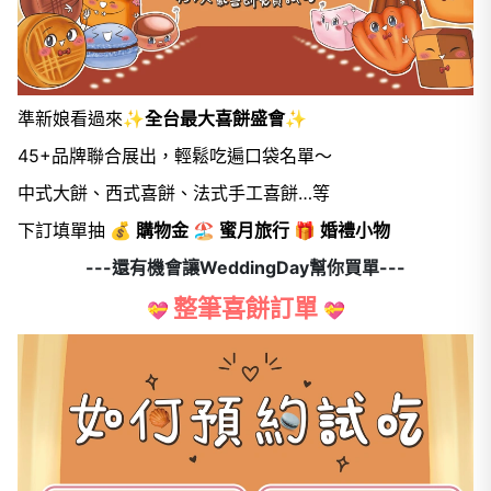
準新娘看過來
✨全台最大喜餅盛會✨
45+品牌聯合展出，輕鬆吃遍口袋名單～
中式大餅、西式喜餅、法式手工喜餅…等
下訂填單抽
💰 購物金 🏖️ 蜜月旅行 🎁 婚禮小物
---還有機會讓WeddingDay幫你買單---
整筆喜餅訂單
💝
💝