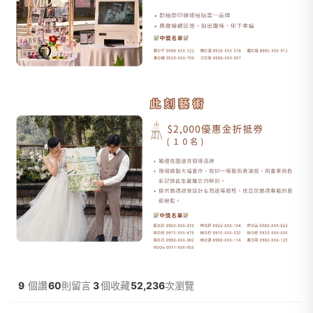
9
個讚
60
則留言
3
個收藏
52,236
次瀏覽