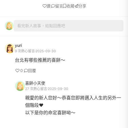
讚
留言
收藏
分享
看完新人故事，給點回應吧
yuri
9 次熱心留言
2025-09-30
台北有哪些推薦的喜餅～
0
回覆
喜餅小天使
27 次熱心留言
2025-09-30
親愛的新人您好～恭喜您即將邁入人生的另外一
個階段❤️
以下是你的命定喜餅呦～