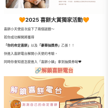
🧡
2025 喜餅大賞獨家活動
🧡
喜餅小天使這次設下了兩個謎題～
若你成功解開將獲得
「你的命定喜餅」
以及
「豪華抽獎券」
乙張！！
快進入喜餅電台解開小天使的考驗，
同時你會知道怎麼進入「喜餅小鎮」拿到抽獎券呦❤️
🔗
解鎖喜餅電台