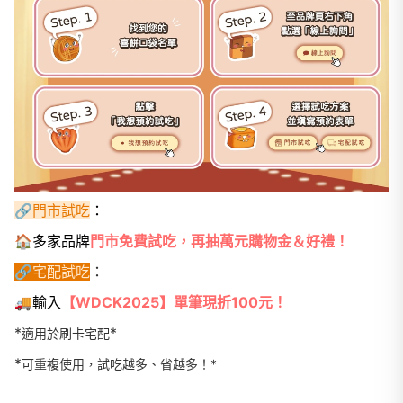
🔗
門市試吃
：
🏠多家品牌
門市免費試吃，再抽萬元購物金＆好禮！
🔗
宅配試吃
：
🚚輸入
【WDCK2025】單筆現折100元！
*
*
適用於刷卡宅配
*
可重複使用，試吃越多、省越多！*