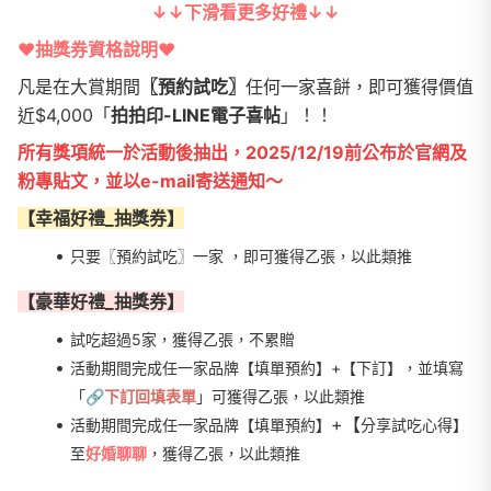
↓↓下滑看更多好禮↓↓
❤︎抽獎券資格說明❤︎
凡是在大賞期間
〖預約試吃〗
任何一家喜餅，即可獲得價值
近$4,000「
拍拍印-LINE電子喜帖
」！！
所有獎項統一於活動後抽出，2025/12/19前公布於官網及
粉專貼文，並以e-mail寄送通知～
【幸福好禮_抽獎券】
只要〖預約試吃〗一家 ，即可獲得乙張，以此類推
【豪華好禮_抽獎券】
試吃超過5家，獲得乙張，不累贈
活動期間完成任一家品牌【填單預約】+【下訂】，並填寫
「
🔗
下訂回填表單
」可獲得乙張，以此類推
+【
活動期間完成任一家品牌【填單預約】
分享試吃心得】
至
好婚聊聊
，獲得乙張，以此類推