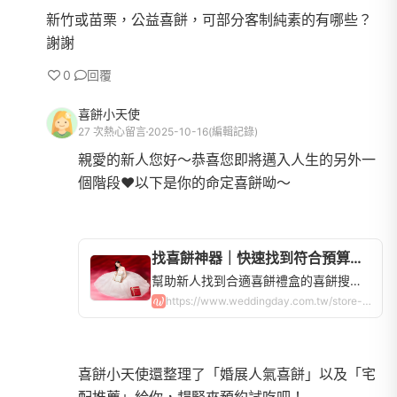
新竹或苗栗，公益喜餅，可部分客制純素的有哪些？
謝謝
0
回覆
喜餅小天使
27 次熱心留言
2025-10-16
(編輯記錄)
親愛的新人您好～恭喜您即將邁入人生的另外一
個階段❤️以下是你的命定喜餅呦～
找喜餅神器｜快速找到符合預算的喜餅禮盒，全台喜餅品牌查詢 | WeddingDay好婚市集
幫助新人找到合適喜餅禮盒的喜餅搜尋器！全台60間喜餅店，中式、西式、法式、日式禮盒，手工餅乾蛋糕超多選擇，讓你快速比價、申請試吃！
https://www.weddingday.com.tw/store-weddingcake?locations=7&locations=12
喜餅小天使還整理了「婚展人氣喜餅」以及「宅
配推薦」給你，趕緊來預約試吃吧！