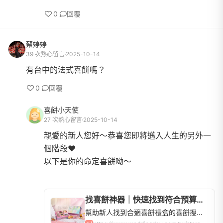
0
回覆
蔡婷婷
39 次熱心留言
2025-10-14
有台中的法式喜餅嗎？
0
回覆
喜餅小天使
27 次熱心留言
2025-10-14
親愛的新人您好～恭喜您即將邁入人生的另外一
個階段❤️
以下是你的命定喜餅呦～
找喜餅神器｜快速找到符合預算的喜餅禮盒，全台喜餅品牌查詢 | WeddingDay好婚市集
幫助新人找到合適喜餅禮盒的喜餅搜尋器！全台60間喜餅店，中式、西式、法式、日式禮盒，手工餅乾蛋糕超多選擇，讓你快速比價、申請試吃！