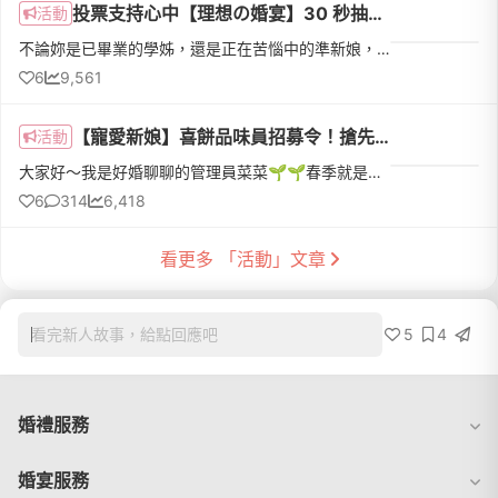
投票支持心中【理想の婚宴】30 秒抽破千元星級飯店餐券✨
活動
不論妳是已畢業的學姊，還是正在苦惱中的準新娘，菜菜🌱邀請妳來參加【理想の婚宴】線上投票，用妳獨到的眼光幫助更多人找到完美場地💖2025 年最新婚禮流行，由妳來定義 🫵🏻❗️【🔗 點我立即投票 🔗】北、中、南最強婚禮場...
6
9,561
【寵愛新娘】喜餅品味員招募令！搶先鑑賞>>『樂朗奇』新品喜餅禮盒，留言+1 成為首批開箱新娘，再享獨家好禮！
活動
大家好～我是好婚聊聊的管理員菜菜🌱🌱春季就是新娘們如火如荼籌備婚禮的季節🔥，新人的好康活動當然也要一波接著一波✨！繼上次『寵愛新娘新系列-喜餅品味員』受到熱烈迴響後，深刻體會到新娘們對於這份愛的回禮有多麽...
6
314
6,418
看更多 「活動」文章
5
4
看完新人故事，給點回應吧
婚禮服務
婚宴服務