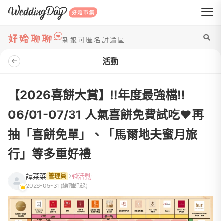
WeddingDay 好婚市集
新娘可匿名討論區
活動
【2026喜餅大賞】‼️年度最強檔‼️
06/01-07/31 人氣喜餅免費試吃♥️再
抽「喜餅免單」、「馬爾地夫蜜月旅
行」等多重好禮
譚菜菜
活動
管理員
2026-05-31
(編輯記錄)