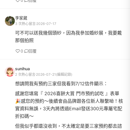
0
回覆
李家葳
3 次熱心留言
2026-07-17
可不可以送我幾個頭紗，因為我參加婚紗展，我要戴
那個拍照
0
回覆
sunihua
2 次熱心留言
2026-07-21
(編輯記錄)
想請問我有預約三家但我看到7/12信件顯示：
感謝您填寫『 2026喜餅大賞 門市預約試吃 』表單
🎉感您的預約～後續會由品牌跟各位新人聯繫呦！核
實資料無誤，3天內將透過Email發送300元專屬宅配
折扣碼～
但我似乎都還沒收到，不太確定是要三家預約都去諮