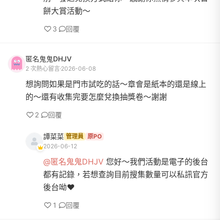
餅大賞活動～
3
回覆
匿名鬼鬼DHJV
2 次熱心留言
2026-06-08
想詢問如果是門市試吃的話～章會是紙本的還是線上
的～還有收集完要怎麼兌換抽獎卷～謝謝
2
回覆
譚菜菜
管理員
原PO
2026-06-12
@匿名鬼鬼DHJV
您好～我們活動是電子的後台
都有記錄，若想查詢目前搜集數量可以私訊官方
後台呦❤️
1
回覆