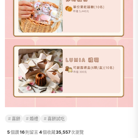
喜餅
婚禮
喜餅試吃
5
個讚
16
則留言
4
個收藏
35,557
次瀏覽