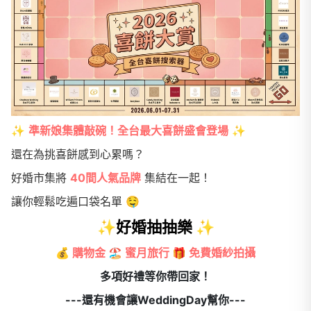
✨
準新娘集體敲碗！全台最大喜餅盛會登場
✨
還在為挑喜餅感到心累嗎？
好婚市集將
40間人氣品牌
集結在一起！
讓你輕鬆吃遍口袋名單 🤤
✨好婚抽抽樂 ✨
💰
購物金 🏖️ 蜜月旅行 🎁 免費婚紗拍攝
多項好禮等你帶回家！
---還有機會讓WeddingDay幫你---