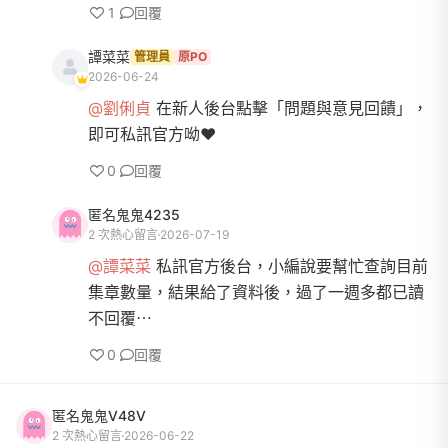
1
回覆
譚菜菜
管理員
原PO
2026-06-24
@劉俐貞
在新人後台點擊「問題與意見回饋」，
即可私訊官方呦❤️
0
回覆
匿名鬼鬼4235
2 次熱心留言
2026-07-19
@譚菜菜
私訊官方後台，小編說要幫忙查詢目前
集章數量，結果給了資料後，過了一週多都已讀
不回覆⋯
0
回覆
匿名鬼鬼V48V
2 次熱心留言
2026-06-22