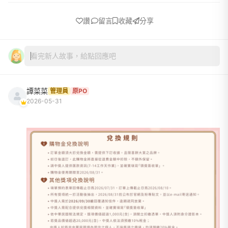
讚
留言
收藏
分享
看完新人故事，給點回應吧
譚菜菜
管理員
原PO
2026-05-31