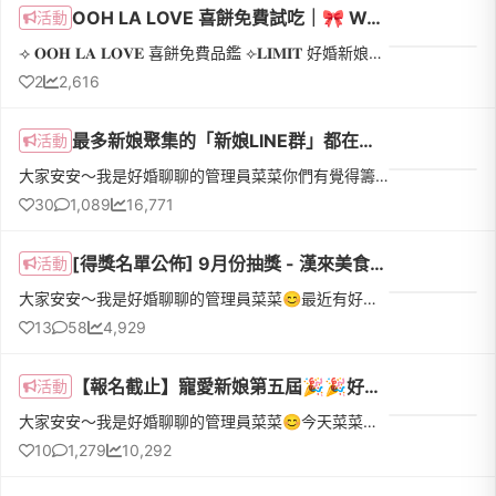
OOH LA LOVE 喜餅免費試吃｜🎀 Wedding Date 愛情甜度鑑定所
活動
⟢ 𝐎𝐎𝐇 𝐋𝐀 𝐋𝐎𝐕𝐄 喜餅免費品鑑 ⟣𝐋𝐈𝐌𝐈𝐓 好婚新娘獨家｜搶先試吃品牌最新上市禮盒 ♡期間限定優惠活動 🎀專為忙碌、選擇困難的準新人們舉辦​💛 線上心理測驗 → 精準推薦命定盒款💛 新款禮盒獨家曝光 → 搶先試吃、搶先預訂💛...
2
2,616
最多新娘聚集的「新娘LINE群」都在這～最多元！多齊全！
活動
大家安安～我是好婚聊聊的管理員菜菜你們有覺得籌備婚禮單打獨鬥很辛苦，很想找同樣身為新娘的人討論嗎？😔可是想找新娘私下討論，又不知道要去哪裡找，怎麼辦🙈別擔心～菜菜幫大家整理了一份「新娘LINE群組 佈告欄」裡面收錄了超過50個新娘群組👰依照群組性質還分成了：地區 / 時間 / 婚宴場地 / 婚紗禮服 / 喜餅 / 小物拍印機婚宴軟體 / 蜜月 / 沒有限制 一共8個分類，希望能幫助大家更快找尋到
30
1,089
16,771
[得獎名單公佈] 9月份抽獎 - 漢來美食2000元禮券！「漢來海港」生猛海鮮吃到飽！
活動
大家安安～我是好婚聊聊的管理員菜菜😊最近有好多新娘分享婚禮相關的心情故事底下都有超多新娘給予溫暖真摯的建議與打氣菜菜看到都覺得心頭暖暖的💕忍不住就想再次跟每一位勇敢發問、抒發心情、熱心留言的新娘們說聲：謝謝 😘就是因為有你們才能讓好婚聊聊充滿著「人情味」成為最友善的新娘討論圈 👰❤👰在這個月圓人團圓的佳節月份，菜菜也想送上誠摯的禮物🎁只要在整個9月份裡有 發文 或 留言 的新娘都有機會獲得！這
13
58
4,929
【報名截止】寵愛新娘第五屆🎉🎉好婚市集全額贊助拍婚紗｜【貳月婚紗】捕捉你們相視而笑的浪漫模樣
活動
大家安安～我是好婚聊聊的管理員菜菜😊今天菜菜要來跟大家宣佈一個好消息📢📢 大家最期待！詢問度超高！第五屆「寵愛新娘計畫｜好婚市集全額贊助拍婚紗」再次華麗登場！前幾次沒有參與到的姐妹們，千萬不能錯過這次機會...
10
1,279
10,292