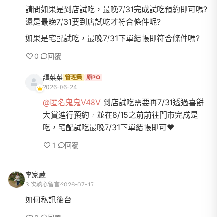
請問如果是到店試吃，最晚7/31完成試吃預約即可嗎?
還是最晚7/31要到店試吃才符合條件呢?
如果是宅配試吃，最晚7/31下單結帳即符合條件嗎?
0
回覆
譚菜菜
管理員
原PO
2026-06-24
@匿名鬼鬼V48V
到店試吃需要再7/31透過喜餅
大賞進行預約，並在8/15之前前往門市完成是
吃，宅配試吃最晚7/31下單結帳即可❤️
1
回覆
李家葳
3 次熱心留言
2026-07-17
如何私訊後台