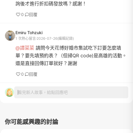
詢後才進行折扣碼發放嗎？感謝！
0
回覆
Emiru Tohzuki
1 次熱心留言
2026-07-26
(編輯記錄)
@譚菜菜
請問今天花博好婚市集試吃下訂要怎麼填
單？要先填預約表？（但掃QR code)是高雄的活動。
還是直接回傳訂單就好？謝謝
0
回覆
看完新人故事，給點回應吧
你可能感興趣的討論