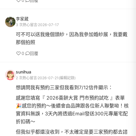
0
回覆
李家葳
3 次熱心留言
2026-07-17
可不可以送我幾個頭紗，因為我參加婚紗展，我要戴
那個拍照
0
回覆
sunihua
2 次熱心留言
2026-07-21
(編輯記錄)
想請問我有預約三家但我看到7/12信件顯示：
感謝您填寫『 2026喜餅大賞 門市預約試吃 』表單
🎉感您的預約～後續會由品牌跟各位新人聯繫呦！核
實資料無誤，3天內將透過Email發送300元專屬宅配
折扣碼～
但我似乎都還沒收到，不太確定是要三家預約都去諮