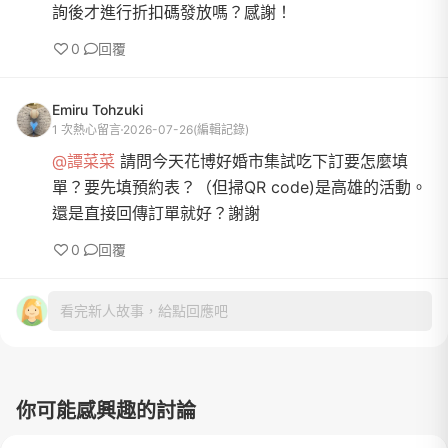
詢後才進行折扣碼發放嗎？感謝！
0
回覆
Emiru Tohzuki
1 次熱心留言
2026-07-26
(編輯記錄)
@譚菜菜
請問今天花博好婚市集試吃下訂要怎麼填
單？要先填預約表？（但掃QR code)是高雄的活動。
還是直接回傳訂單就好？謝謝
0
回覆
看完新人故事，給點回應吧
你可能感興趣的討論