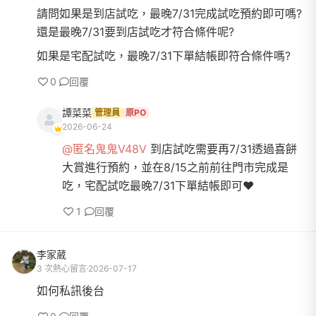
請問如果是到店試吃，最晚7/31完成試吃預約即可嗎?
還是最晚7/31要到店試吃才符合條件呢?
如果是宅配試吃，最晚7/31下單結帳即符合條件嗎?
0
回覆
譚菜菜
管理員
原PO
2026-06-24
@匿名鬼鬼V48V
到店試吃需要再7/31透過喜餅
大賞進行預約，並在8/15之前前往門市完成是
吃，宅配試吃最晚7/31下單結帳即可❤️
1
回覆
李家葳
3 次熱心留言
2026-07-17
如何私訊後台