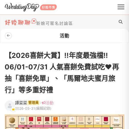
WeddingDay 好婚市集
新娘可匿名討論區
活動
【2026喜餅大賞】‼️年度最強檔‼️
06/01-07/31 人氣喜餅免費試吃♥️再
抽「喜餅免單」、「馬爾地夫蜜月旅
行」等多重好禮
譚菜菜
活動
管理員
2026-05-31
(編輯記錄)