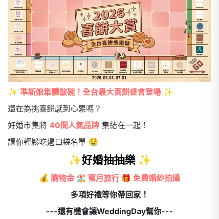
✨
準新娘集體敲碗！全台最大喜餅盛會登場
✨
還在為挑喜餅感到心累嗎？
好婚市集將
40間人氣品牌
集結在一起！
讓你輕鬆吃遍口袋名單 🤤
✨好婚抽抽樂 ✨
💰
購物金 🏖️ 蜜月旅行 🎁 免費婚紗拍攝
多項好禮等你帶回家！
---還有機會讓WeddingDay幫你---