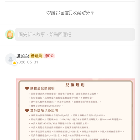
讚
留言
收藏
分享
看完新人故事，給點回應吧
譚菜菜
管理員
原PO
2026-05-31