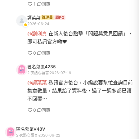
1
回覆
譚菜菜
管理員
原PO
2026-06-24
@劉俐貞
在新人後台點擊「問題與意見回饋」，
即可私訊官方呦❤️
0
回覆
匿名鬼鬼4235
2 次熱心留言
2026-07-19
@譚菜菜
私訊官方後台，小編說要幫忙查詢目前
集章數量，結果給了資料後，過了一週多都已讀
不回覆⋯
0
回覆
匿名鬼鬼V48V
2 次熱心留言
2026-06-22