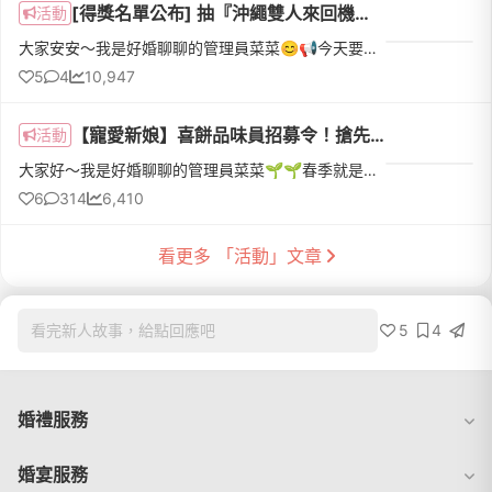
[得獎名單公布] 抽『沖繩雙人來回機票』！10/3-10/6 婚紗採購祭～限時4天超殺優惠！
活動
大家安安～我是好婚聊聊的管理員菜菜😊📢今天要來報好康給大家💕逛婚紗展還能抽沖繩雙人來回機票，與老公手牽手來趟小蜜月？？？妳沒看錯～～～～～台北知名婚紗品牌與環球購物中心聯合舉辦為期4天的【婚紗採購祭】🎊展出期間祭出多項超值優惠，其中最讚的就是逛展抽機票✈只要活動前線上報名，活動期間至現場報到並做諮詢，就算最後沒有下訂，也有抽獎資格唷✌免費線上報名 👉 https://li
5
4
10,947
【寵愛新娘】喜餅品味員招募令！搶先鑑賞>>『樂朗奇』新品喜餅禮盒，留言+1 成為首批開箱新娘，再享獨家好禮！
活動
大家好～我是好婚聊聊的管理員菜菜🌱🌱春季就是新娘們如火如荼籌備婚禮的季節🔥，新人的好康活動當然也要一波接著一波✨！繼上次『寵愛新娘新系列-喜餅品味員』受到熱烈迴響後，深刻體會到新娘們對於這份愛的回禮有多麽...
6
314
6,410
看更多 「活動」文章
5
4
看完新人故事，給點回應吧
婚禮服務
婚宴服務