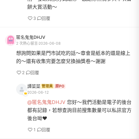
餅大賞活動～
3
回覆
匿名鬼鬼DHJV
2 次熱心留言
2026-06-08
想詢問如果是門市試吃的話～章會是紙本的還是線上
的～還有收集完要怎麼兌換抽獎卷～謝謝
2
回覆
譚菜菜
管理員
原PO
2026-06-12
@匿名鬼鬼DHJV
您好～我們活動是電子的後台
都有記錄，若想查詢目前搜集數量可以私訊官方
後台呦❤️
1
回覆