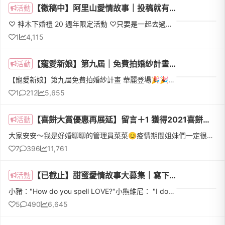
【徵稿中】阿里山愛情故事｜投稿就有機會被改編成似顏繪漫畫 🎨 還送茶禮盒！
活動
♡ 神木下婚禮 20 週年限定活動 ♡只要是一起去過阿里山的 情侶/夫妻不管是一起到阿里山約會旅行、在阿里山拍婚紗或是求婚都歡迎投稿你們的愛情故事＆在神木下的回憶！漫畫畫完之後，會提供原圖檔給你們收藏～投稿活...
1
4,115
【寵愛新娘】第九屆｜免費拍婚紗計畫📣好婚市集徵選新人體驗『高雄翡麗婚禮』20組精修婚紗照🌷
活動
【寵愛新娘】第九屆免費拍婚紗計畫 華麗登場🎉🎉🎉每年討論度爆棚、詢問度接連不斷的「寵愛新娘」活動來到第九屆，今年好婚市集又成功替姐妹們謀福利啦！不論是來不及+1上一屆活動，還是今年剛開始為婚禮做準備，都絕對...
1
212
5,655
【喜餅大賞優惠再展延】留言＋1 獲得2021喜餅最新優惠懶人包 讓你買得比別人更便宜✨
活動
大家安安～我是好婚聊聊的管理員菜菜😊疫情期間姐妹們一定很焦慮，但不管婚禮何時舉辦，優惠還是不能錯過！下面跟著我這樣做，讓大家不必出門，也可以用最優惠的價格，選出你的命定喜餅😘WeddingDay好婚市集幫你做功課...
7
396
11,761
【已截止】甜蜜愛情故事大募集｜寫下你們的愛情故事，K.UNO提供客製化婚戒10萬元購物金，為你實現甜蜜維尼婚戒💍
活動
小豬："How do you spell LOVE?"小熊維尼： "I don’t spell it, I feel it."這是小熊維尼的故事中一段發人省思的對話，菜菜看完不禁想著「其實我們對於愛情何嘗不是如此呢？」走入一段感情，用心體會用心經營才是細...
5
490
6,645