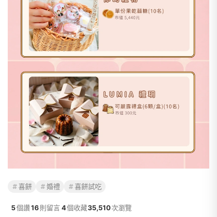
喜餅
婚禮
喜餅試吃
5
個讚
16
則留言
4
個收藏
35,510
次瀏覽