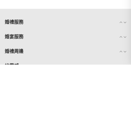
婚禮服務
婚宴服務
婚禮周邊
找靈感
找分享
加入 WeddingDay
追蹤 WeddingDay
聯絡我們
隱私權政策