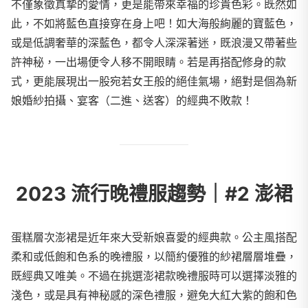
不僅象徵真摯的愛情，更是能帶來幸福的珍貴色彩。既然如
此，不如將藍色直接穿在身上吧！如大海般絢麗的寶藍色，
或是低調奢華的深藍色，都令人深深著迷，既浪漫又帶著些
許神秘，一出場便令人移不開眼睛。若是再搭配修身的款
式，更能展現出一股宛若女王般的絕佳氣場，絕對是個為新
娘婚紗拍攝、宴客（二進、送客）的經典不敗款！
2023 流行晚禮服趨勢｜#2 澎裙
蛋糕層次澎裙是近年來大受新娘喜愛的經典款。公主風搭配
柔和或低飽和色系的晚禮服，以簡約優雅的紗裙層層堆疊，
既經典又唯美。不過在挑選澎裙款晚禮服時可以選擇淡雅的
淺色，或是具有神秘感的深色禮服，避免大紅大紫的飽和色