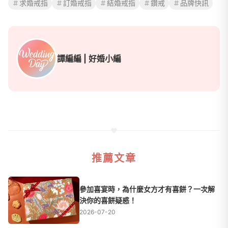
求婚戒指
訂婚戒指
結婚戒指
鑽戒
品牌快訊
譚編編 | 好婚小編
推薦文章
參加喜宴時，為什麼女方才有喜餅？一次解
決你的喜餅疑惑！
2026-07-20