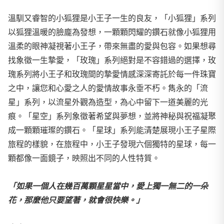
溫馴又睿智的小狐狸是小王子一生的良友，「小狐狸」系列
以狐狸溫暖的臉龐為發想，一顆顆閃耀的鑽石就像小狐狸用
溫柔的眼神凝視著小王子，帶來無盡的愛與包容。如果想尋
找象徵一生摯愛，「玫瑰」系列絕對是不容錯過的選擇，玫
瑰系列將小王子和玫瑰間的摯愛情感深深寄託於每一件珠寶
之中，讓您和心愛之人的愛情故事永垂不朽。雋永的「流
星」系列，以流星外觀為造型，為心中留下一道美麗的光
痕。「星空」系列象徵著希望與夢想，並將神秘與祝福凝聚
成一顆顆璀璨的鑽石。「星球」系列能清楚展現小王子星際
旅程的樣貌，在旅程中，小王子發現六個獨特的星球，每一
顆都像一面鏡子，映照出不同的人性特質。
「如果一個人在幾百萬顆星星當中，愛上獨一無二的一朵
花，那麼他只要望著，就會很快樂。」