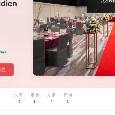
dien
柱設計
預約
文章
廳房
方案
評價
0
5
1
0