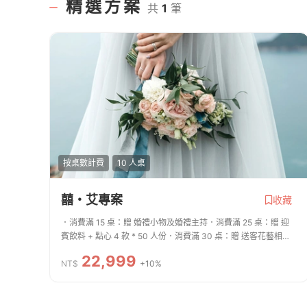
精選方案
共
1
筆
按桌數計費
10 人桌
囍・艾專案
收藏
．消費滿 15 桌：贈 婚禮小物及婚禮主持．消費滿 25 桌：贈 迎
賓飲料 + 點心 4 款 * 50 人份．消費滿 30 桌：贈 送客花藝相片
區
22,999
NT$
+10%