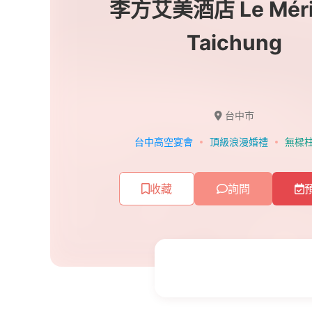
李方艾美酒店 Le Méri
Taichung
台中市
台中高空宴會
頂級浪漫婚禮
無樑
收藏
詢問