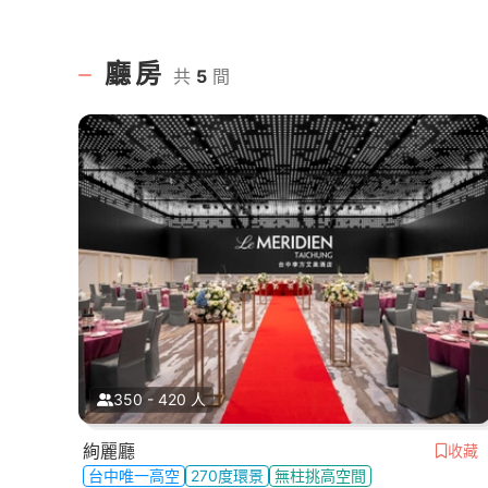
廳房
共
5
間
350 - 420 人
絢麗廳
收藏
台中唯一高空
270度環景
無柱挑高空間