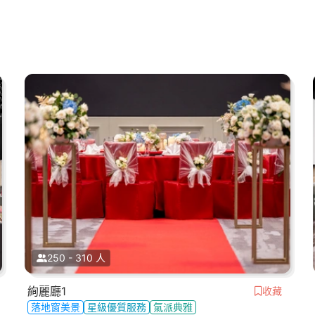
250 - 310 人
絢麗廳1
收藏
落地窗美景
星級優質服務
氣派典雅