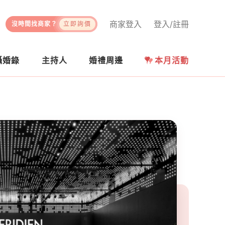
商家登入
登入/註冊
沒時間找商家？
立即詢價
攝婚錄
主持人
婚禮周邊
本月活動