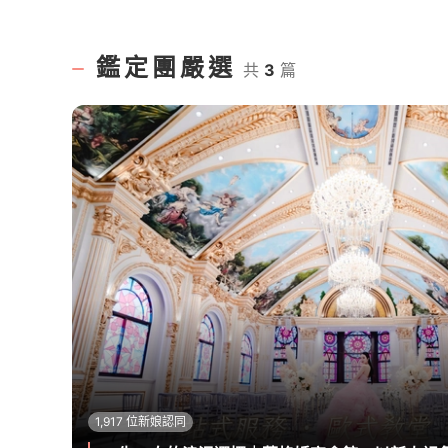
鑑定團嚴選
共
3
篇
1,917 位新娘認同