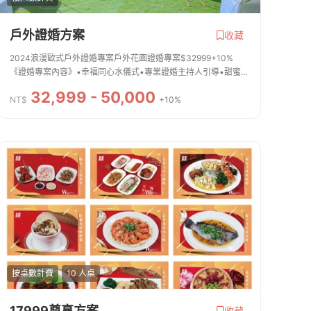
戶外證婚方案
收藏
2024浪漫歐式戶外證婚專案戶外花園證婚專案$32999+10%
《證婚專案內容》•幸福同心水儀式•專業證婚主持人引導•甜蜜
滿分雞尾酒 (非酒精)•主廚三色茶點(50人份)•貴賓免費停車位•專
32,999 - 50,000
業音響設備及音控人員•戶外花園場地獨立...
NT$
+10%
按桌數計費
10 人桌
17999尊享方案
收藏