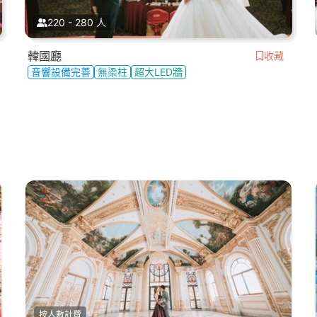
220 - 280 人
韓國廳
收藏
音響設備完善
無梁柱
超大LED牆
按人數計費