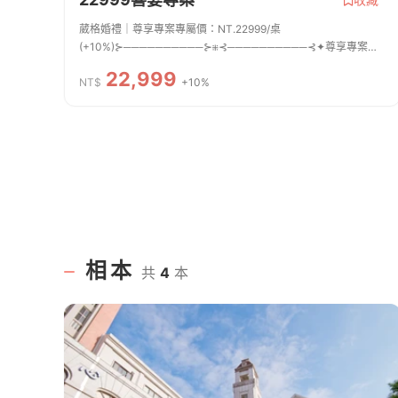
葳格婚禮｜尊享專案專屬價：NT.22999/桌
(+10%)⊱──────────⊱⁜⊰──────────⊰✦尊享專案服
務 ※滿16桌附含以下包套方案。專屬婚禮經紀團隊 ✦婚禮流程
22,999
企劃 ✦專業婚禮主持人 ✦小管家服務 ✦專業音控人
NT$
+10%
員 ✦主桌服...
相本
共
4
本