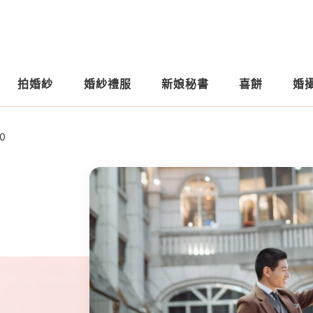
拍婚紗
婚紗禮服
新娘秘書
喜餅
婚
0