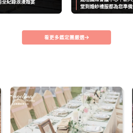
角全紀錄浪漫婚宴
堂到婚紗禮服都為您準備
看更多鑑定團嚴選