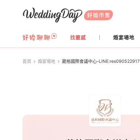
WeddingDay 好婚市集
找靈感
婚宴場地
首頁
婚宴場地
葳格國際會議中心-LINE:res090522917