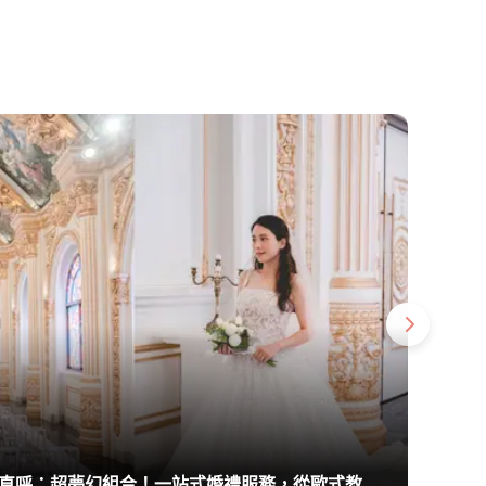
2,
直呼：超夢幻組合！一站式婚禮服務，從歐式教