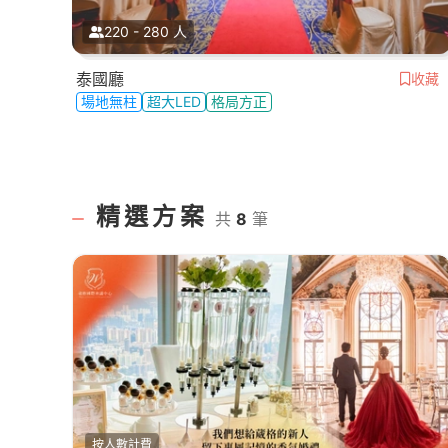
220 - 280 人
泰國廳
收藏
場地無柱
超大LED
格局方正
精選方案
共
8
筆
按人數計費