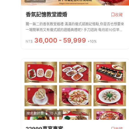
香氛記憶教堂證婚
收藏
獨一無二的香氛教堂婚禮 滿滿的儀式感跟記憶點,你是否也想要來
一場簡單而又有儀式感的證婚典禮呢? 手刀諮詢 每月前10位早鳥
享超級優惠喔!!A🌷-儀式感閃光香氛教堂證婚包套:教堂證婚
36,000 - 59,999
$59999+香氛套組$16800(50-80人適...
NT$
+10%
按桌數計費
10 人桌
22999喜宴專案
收藏