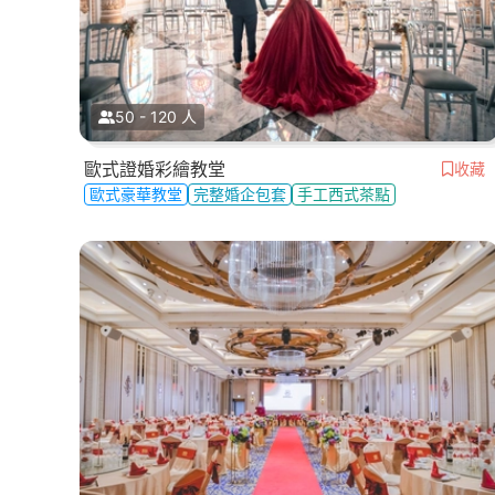
50 - 120 人
歐式證婚彩繪教堂
收藏
歐式豪華教堂
完整婚企包套
手工西式茶點