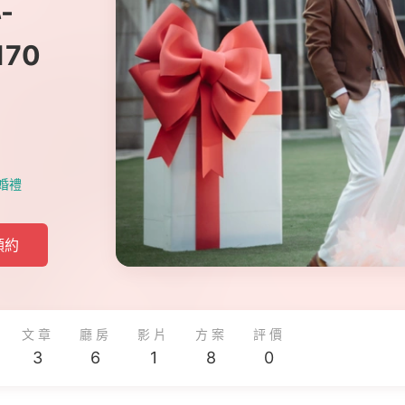
-
170
婚禮
預約
文章
廳房
影片
方案
評價
3
6
1
8
0