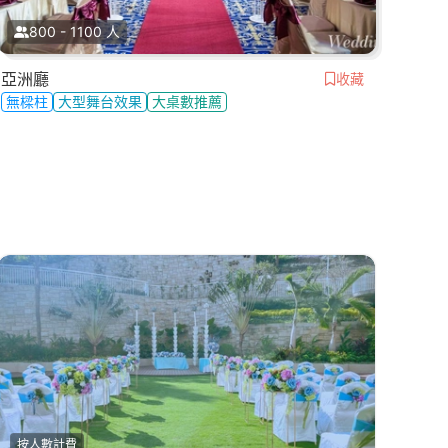
800 - 1100 人
亞洲廳
收藏
無樑柱
大型舞台效果
大桌數推薦
按人數計費