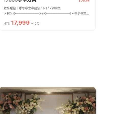
葳格婚禮｜尊享專案專屬價：NT.17999/桌
(+10%)⊱──────────⊱⁜⊰──────────⊰✦尊享專案服
務 ※滿16桌附含以下包套方案。專屬婚禮經紀團隊 ✦婚禮流程
17,999
企劃 ✦專業婚禮主持人 ✦小管家服務 ✦專業音控人
NT$
+10%
員 ✦主桌服...