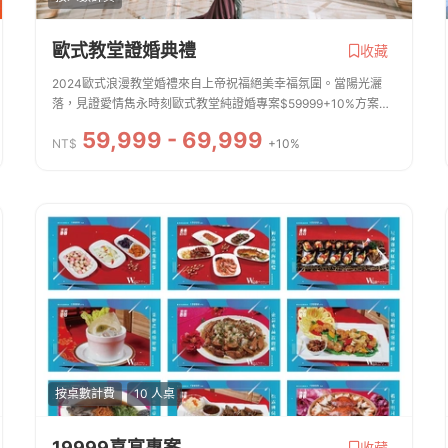
歐式教堂證婚典禮
收藏
2024歐式浪漫教堂婚禮來自上帝祝福絕美幸福氛圍。當陽光灑
落，見證愛情雋永時刻歐式教堂純證婚專案$59999+10%方案内
容婚宴專案精美佈置《證婚專案內容》•幸福同心水儀式•專業證
59,999 - 69,999
婚主持人引導•自助英式茶點(60人份)•甜...
NT$
+10%
按桌數計費
10 人桌
19999喜宴專案
收藏