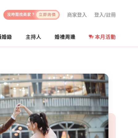
商家登入
登入/註冊
沒時間找商家？
立即詢價
攝婚錄
主持人
婚禮周邊
本月活動