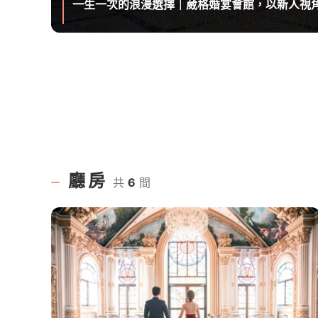
一生一次的浪漫選擇｜葳格婚宴會館，以新人視
廳房
共
6
間