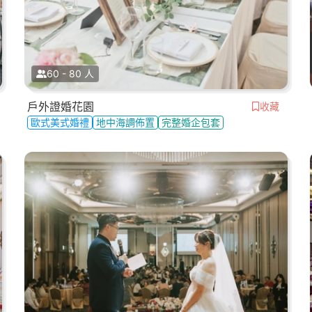
60 - 80 人
戶外證婚花園
收藏
歐式美式婚禮
地中海調佈置
完整婚企包套