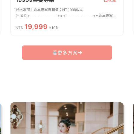
葳格婚禮｜尊享專案專屬價：NT.19999/桌
(+10%)⊱──────────⊱⁜⊰──────────⊰✦尊享專案服
務 ※滿16桌附含以下包套方案。專屬婚禮經紀團隊 ✦婚禮流程
19,999
企劃 ✦專業婚禮主持人 ✦小管家服務 ✦專業音控人
NT$
+10%
員 ✦主桌服...
看更多方案