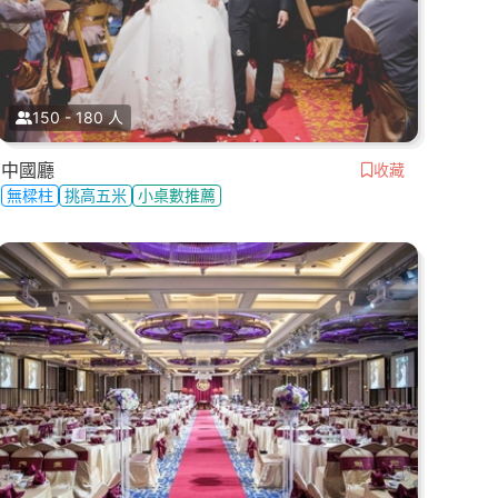
150 - 180 人
中國廳
收藏
無樑柱
挑高五米
小桌數推薦