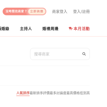
商家登入
登入/註冊
沒時間找商家？
立即詢價
攝婚錄
主持人
婚禮周邊
本月活動
人氣排序
最新排序
評價最多
討論度最高
價格低到高