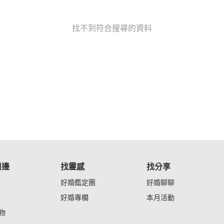
找不到符合搜尋的資料
周邊
找靈感
找分享
好婚鑑定團
好婚聊聊
好婚專欄
本月活動
物