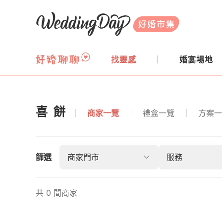
WeddingDay 好婚市集
找靈感
婚宴場地
喜餅
商家一覽
禮盒一覽
方案一
喜餅導覽
篩選
商家門市
服務
共 0 間商家