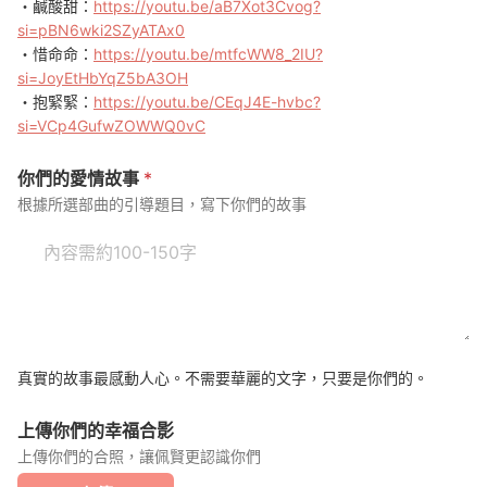
・鹹酸甜：
https://youtu.be/aB7Xot3Cvog?
si=pBN6wki2SZyATAx0
・惜命命：
https://youtu.be/mtfcWW8_2IU?
si=JoyEtHbYqZ5bA3OH
・抱緊緊：
https://youtu.be/CEqJ4E-hvbc?
si=VCp4GufwZOWWQ0vC
你們的愛情故事
*
根據所選部曲的引導題目，寫下你們的故事
真實的故事最感動人心。不需要華麗的文字，只要是你們的。
上傳你們的幸福合影
上傳你們的合照，讓佩賢更認識你們