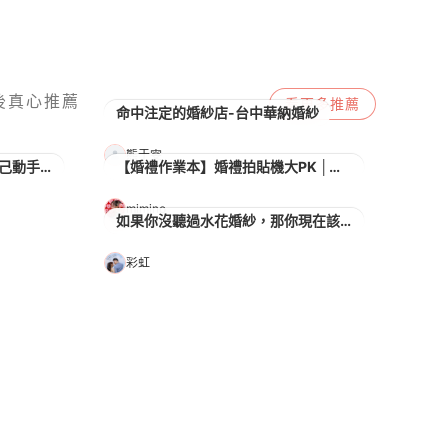
後真心推薦
看更多
推薦
命中注定的婚紗店-台中華納婚紗
熊于雯
「婚紗相簿」排版不求人，自己動手試試看（圖多）
【婚禮作業本】婚禮拍貼機大PK │心心相印、拍拍印、印卡讚、快賴印、MyBigDay
mimino
如果你沒聽過水花婚紗，那你現在該知道了
彩虹