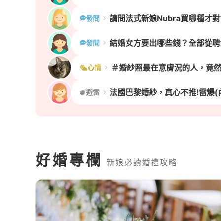
請問法式新娘Nubra買哪種才對
發問
結婚女方要出哪些錢？全部從聘
發問
＃婚紗照最在意膚況的人，竟然
心情
法國巴黎婚紗，真心不推!雷爆(
避雷
好婚專欄
新娘必讀婚禮攻略