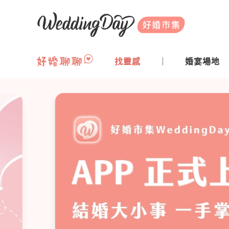
WeddingDay 好婚市集
找靈感
婚宴場地