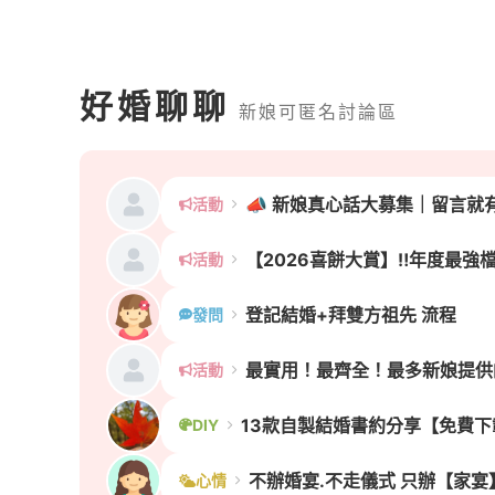
好婚聊聊
新娘可匿名討論區
活動
活動
登記結婚+拜雙方祖先 流程
發問
活動
13款自製結婚書約分享【免費下
DIY
心情