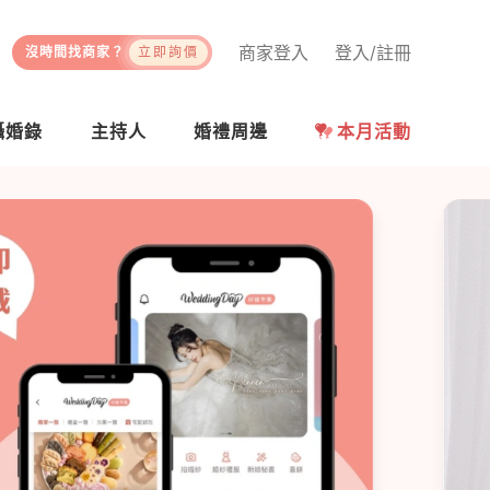
商家登入
登入/註冊
沒時間找商家？
立即詢價
攝婚錄
主持人
婚禮周邊
本月活動