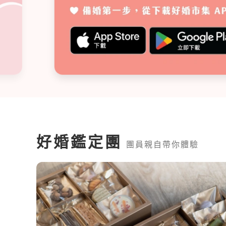
好婚鑑定團
團員親自帶你體驗