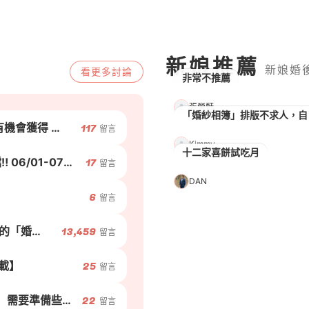
新娘推薦
新娘婚
看更多
討論
非常不推薦
張榮軒
📣 新娘真心話大募集｜留言就有機會獲得 💴 千元電商禮券！
117
留言
Kimmy
十二家喜餅試吃月
【2026喜餅大賞】‼️年度最強檔‼️ 06/01-07/31 人氣喜餅免費試吃♥...
17
留言
DAN
6
留言
最實用！最齊全！最多新娘提供的「婚禮表格」都在這～
13,459
留言
載】
25
留言
不辦婚宴.不走儀式 只辦【家宴】需要準備些什麼?或是...
22
留言