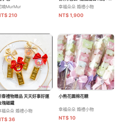
提籃X1個(限宅配)
呢喃MurMur
幸福朵朵 婚禮小物
NT$
210
NT$
1,900
新春禮物贈品 天天好事好運
小熊花園棉花糖
金塊磁鐵
幸福朵朵 婚禮小物
幸福朵朵 婚禮小物
NT$
10
NT$
36