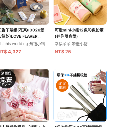
花香午茶組(花茶u0026愛
可愛mini小熊12色彩色鉛筆
心餅乾)LOVE FLAVER
(迷你隨身筒)
ASKET - 日本預購商品 / 最
hichis wedding 婚禮小物
幸福朵朵 婚禮小物
低起訂量為五個
NT$
4,327
NT$
25