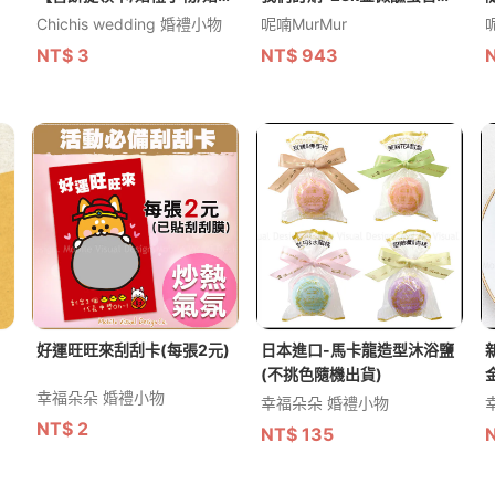
小物推薦】
點禮盒-含提袋-20盒優惠
Chichis wedding 婚禮小物
呢喃MurMur
NT$
3
NT$
943
好運旺旺來刮刮卡(每張2元)
日本進口-馬卡龍造型沐浴鹽
(不挑色隨機出貨)
幸福朵朵 婚禮小物
幸福朵朵 婚禮小物
NT$
2
NT$
135