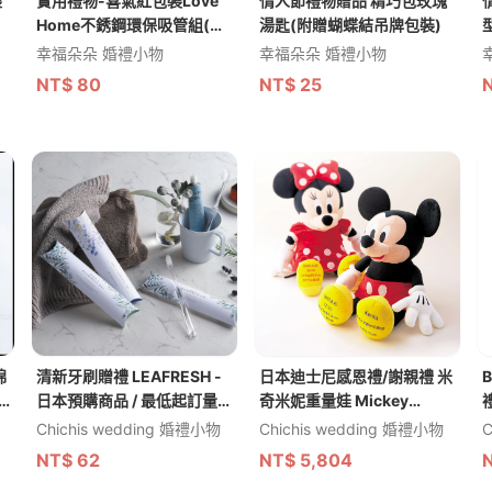
袋
實用禮物-喜氣紅包裝Love
情人節禮物贈品 精巧包玫瑰
Home不銹鋼環保吸管組(滿
湯匙(附贈蝴蝶結吊牌包裝)
百份免費印名字)
幸福朵朵 婚禮小物
幸福朵朵 婚禮小物
NT$
80
NT$
25
棉
清新牙刷贈禮 LEAFRESH -
日本迪士尼感恩禮/謝親禮 米
日本預購商品 / 最低起訂量
奇米妮重量娃 Mickey
為五個
Mouse - 日本預購商品
Chichis wedding 婚禮小物
Chichis wedding 婚禮小物
C
NT$
62
NT$
5,804