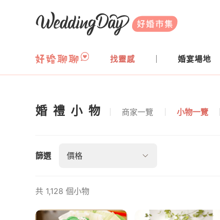
WeddingDay 好婚市集
找靈感
婚宴場地
婚禮小物
商家一覽
小物一覽
婚禮小物導覽
篩選
價格
共 1,128 個小物