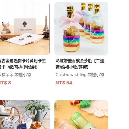
復古金屬迷你卡片萬用卡生
彩虹婚禮香檳金莎瓶【二進
日卡-4款可挑(附信封)
禮/婚禮小物/喜糖】
幸福朵朵 婚禮小物
Chichis wedding 婚禮小物
NT$
8
NT$
54