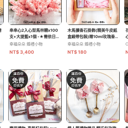
需
串串心2入心型馬林糖x100
木馬擴香石掛飾(精美牛皮紙
支+大提籃x1個 -★需依日期
盒緞帶包裝)贈10ml玫瑰香
預訂客製(限宅配)
氛精油
B
幸福朵朵 婚禮小物
幸福朵朵 婚禮小物
C
NT$
3,400
NT$
180