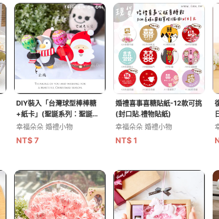
DIY裝入「台灣球型棒棒糖
婚禮喜事喜糖貼紙-12款可挑
+紙卡」(聖誕系列：聖誕老
(封口貼.禮物貼紙)
公公/企鵝可選)
幸福朵朵 婚禮小物
幸福朵朵 婚禮小物
NT$
7
NT$
1