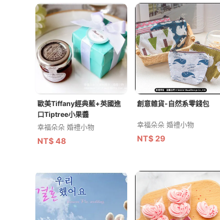
歐美Tiffany經典藍+英國進
創意雜貨-自然系零錢包
口Tiptree小果醬
幸福朵朵 婚禮小物
幸福朵朵 婚禮小物
NT$
29
NT$
48