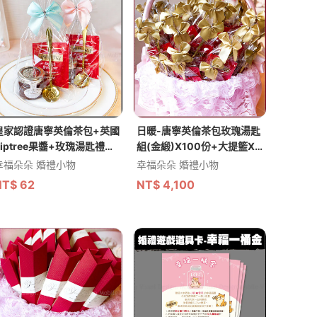
皇家認證唐寧英倫茶包+英國
日暖-唐寧英倫茶包玫瑰湯匙
Tiptree果醬+玫瑰湯匙禮物
組(金緞)X100份+大提籃X1
包
個-(限宅配)
幸福朵朵 婚禮小物
幸福朵朵 婚禮小物
NT$
62
NT$
4,100