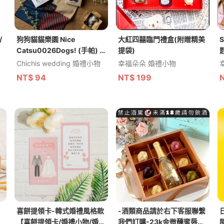
/
狗狗貓貓樂園 Nice
大紅四囍臨門禮盒(附贈精美
S
Catsu0026Dogs! (手帕) -
提袋)
日本預購商品 / 最低起訂量
Chichis wedding 婚禮小物
幸福朵朵 婚禮小物
為五個
NT$
94
NT$
199
喜餅提領卡-韓式婚禮風格款
-酒類商品請於右下客服聯繫
【喜餅提領卡/婚禮小物/婚禮
我們訂購-23k金微醺蜜唇甜