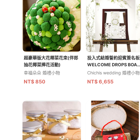
超豪華版大花椰菜花束(伴郎
投入式結婚誓約迎賓簽名板
抽花椰菜捧花活動)
WELCOME DROPS BOAR
- 日本預購商品
幸福朵朵 婚禮小物
Chichis wedding 婚禮小物
NT$
850
NT$
6,655