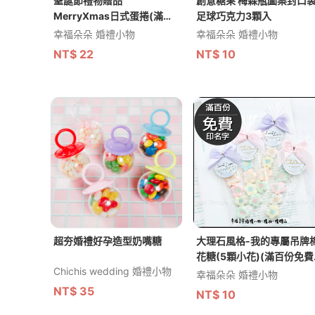
聖誕節禮物贈品
創意糖果 梅森瓶圖案封口
MerryXmas日式蛋捲(滿百
足球巧克力3顆入
份免費印名字) -★需依日期
幸福朵朵 婚禮小物
幸福朵朵 婚禮小物
預訂客製(限宅配)
NT$
22
NT$
10
超夯婚禮好孕造型奶嘴糖
大理石風格-我的專屬吊牌
花糖(5顆小花)(滿百份免費
Chichis wedding 婚禮小物
印名字)
幸福朵朵 婚禮小物
NT$
35
NT$
10