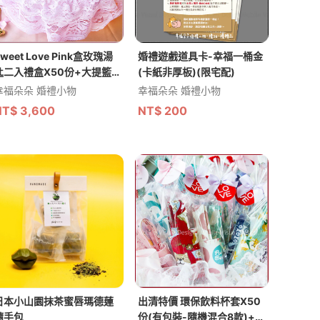
weet Love Pink盒玫瑰湯
婚禮遊戲道具卡-幸福一桶金
匙二入禮盒X50份+大提籃
(卡紙非厚板)(限宅配)
X1個-★限宅配
幸福朵朵 婚禮小物
幸福朵朵 婚禮小物
NT$
3,600
NT$
200
日本小山園抹茶蜜唇瑪德蓮
出清特價 環保飲料杯套X50
隨手包
份(有包裝-隨機混合8款)+大