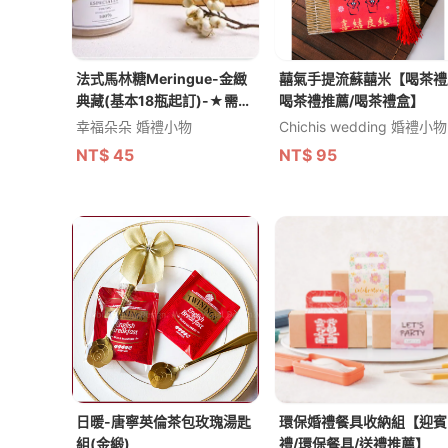
法式馬林糖Meringue-金緻
囍氣手提流蘇囍米【喝茶禮
典藏(基本18瓶起訂)-★需依
喝茶禮推薦/喝茶禮盒】
日期預訂客製(限宅配)
幸福朵朵 婚禮小物
Chichis wedding 婚禮小物
NT$
45
NT$
95
日暖-唐寧英倫茶包玫瑰湯匙
環保婚禮餐具收納組【迎賓
組(金緞)
禮/環保餐具/送禮推薦】