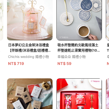
日本夢幻公主金架沐浴禮盒
吸水杯墊簡約北歐風珪藻土
D
【伴娘禮/沐浴禮盒/送禮禮
杯墊速乾止滑實用禮物(10款
盒】
可挑)
Chichis wedding 婚禮小物
幸福朵朵 婚禮小物
NT$
719
NT$
59