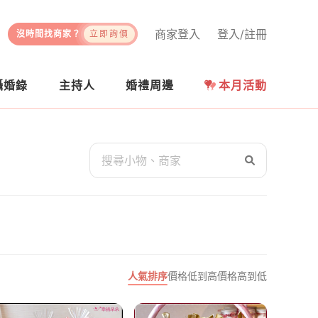
商家登入
登入/註冊
沒時間找商家？
立即詢價
攝婚錄
主持人
婚禮周邊
本月活動
人氣排序
價格低到高
價格高到低