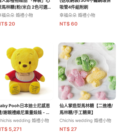
情人節禮物贈品 「棒裝」心
(送收納袋)304不鏽鋼環保
型馬林糖(粉/米白 2色可選)
吸管4件組附刷
(滿百份免費印名字) -★需依
幸福朵朵 婚禮小物
幸福朵朵 婚禮小物
日期預訂客製(限宅配)
NT$
20
NT$
60
Baby Pooh日本迪士尼感恩
仙人掌造型馬林糖【二進禮/
禮/謝親禮維尼重量娃娃 - 日
馬林糖/手工糖果】
本預購商品
hichis wedding 婚禮小物
Chichis wedding 婚禮小物
NT$
5,271
NT$
27