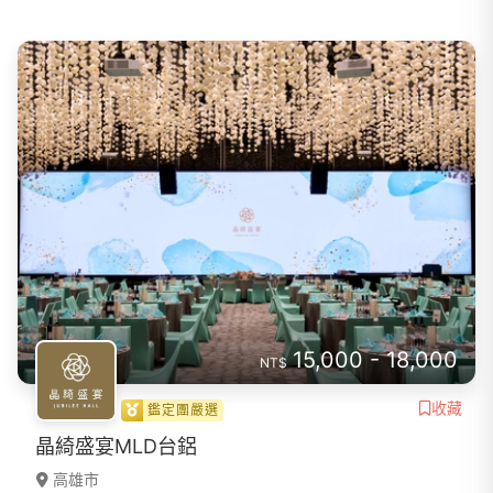
15,000 - 18,000
NT$
收藏
鑑定團嚴選
晶綺盛宴MLD台鋁
高雄市