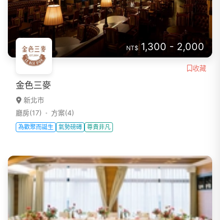
1,300 - 2,000
NT$
收藏
金色三麥
新北市
廳房(17)
方案(4)
為歡聚而誕生
氣勢磅礡
尊貴非凡