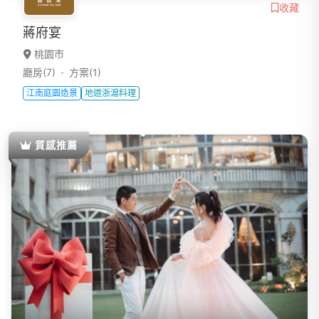
收藏
蔣府宴
桃園市
廳房(7)
方案(1)
江南庭園造景
地道浙滬料理
質感推薦