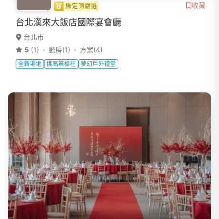
收藏
鑑定團嚴選
台北漢來大飯店國際宴會廳
台北市
5
(1)
廳房(1)
方案(4)
全新場地
挑高無樑柱
夢幻戶外禮堂