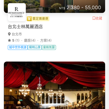
2,380 - 55,000
NT$
收藏
鑑定團嚴選
台北士林萬麗酒店
台北市
5
(1)
廳房(4)
方案(4)
城中世外桃源
陽明山景
度假氛圍