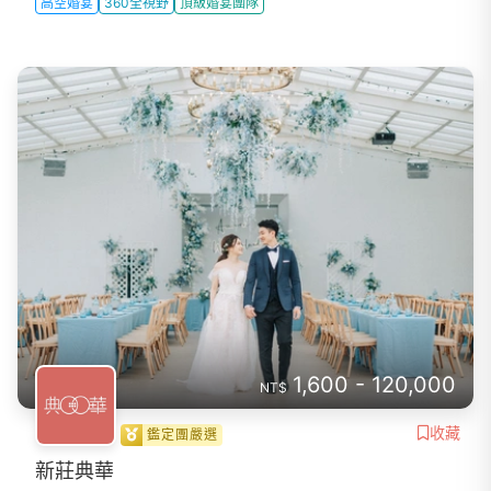
高空婚宴
360全視野
頂級婚宴團隊
1,600 - 120,000
NT$
收藏
鑑定團嚴選
新莊典華