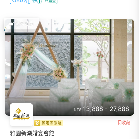
60人以內
西式
戶外露臺
潮流時尚
13,888 - 27,888
NT$
收藏
鑑定團嚴選
雅園新潮婚宴會館