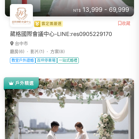
13,999 - 69,999
NT$
收藏
鑑定團嚴選
葳格國際會議中心-LINE:res0905229170
台中市
廳房(6)
影片(1)
方案(8)
教堂戶外證婚
百坪停車場
一站式婚禮
戶外精選