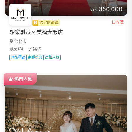
350,000
NT$
收藏
鑑定團嚴選
想樂創意 x 美福大飯店
台北市
廳房(3)
方案(6)
領銜極致
樂饗盛典
高雅大器
熱門人氣