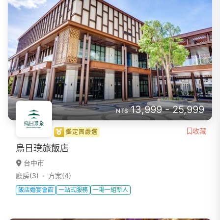
13,999 - 25,999
NT$
收藏
鑑定團嚴選
烏日璞旅飯店
台中市
廳房(3)
方案(4)
飯店婚宴會館
一站式服務
一場一組新人