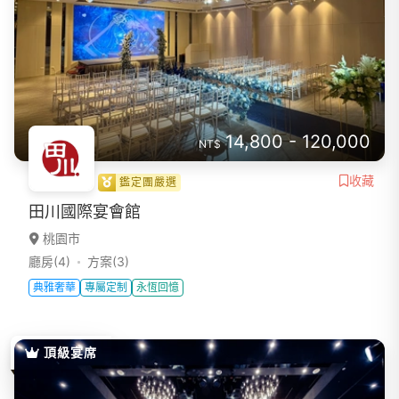
14,800 - 120,000
NT$
收藏
鑑定團嚴選
田川國際宴會館
桃園市
廳房(4)
方案(3)
典雅奢華
專屬定制
永恆回憶
頂級宴席