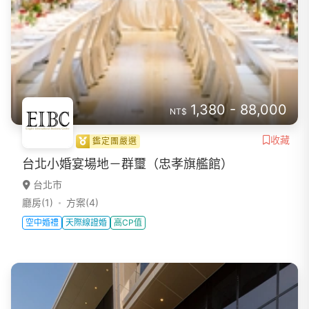
1,380 - 88,000
NT$
收藏
鑑定團嚴選
台北小婚宴場地－群璽（忠孝旗艦館）
台北市
廳房(1)
方案(4)
空中婚禮
天際線證婚
高CP值