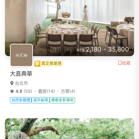
2,180 - 35,800
NT$
收藏
鑑定團嚴選
大直典華
台北市
4.8
(56)
廳房(14)
方案(4)
自然系婚禮
城市秘境
療癒系新場地