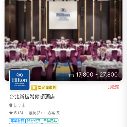
17,800 - 27,800
NT$
收藏
鑑定團嚴選
台北新板希爾頓酒店
新北市
5
(3)
廳房(3)
方案(5)
專業服務
夢想成真
幸福起點