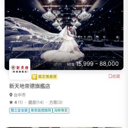
15,999 - 88,000
NT$
收藏
鑑定團嚴選
新天地崇德旗艦店
台中市
4
(1)
廳房(14)
方案(3)
獨立宴會廳
專業婚禮團隊
海鮮專家