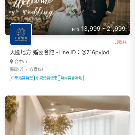
13,999 - 21,999
NT$
收藏
天圓地方 婚宴會館 -Line ID：@716pvjod
台中市
廳房(7)
方案(2)
中部婚宴首選
小資婚宴優惠
時尚宴會場地