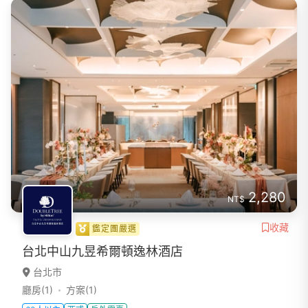
2,280
NT$
收藏
鑑定團嚴選
台北中山九昱希爾頓逸林酒店
台北市
廳房(1)
方案(1)