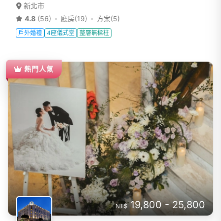
新北市
4.8
(56)
廳房(19)
方案(5)
戶外婚禮
4座儀式堂
整層無樑柱
熱門人氣
19,800 - 25,800
NT$