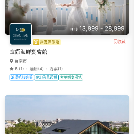
13,999 - 28,999
NT$
收藏
鑑定團嚴選
玄饌海鮮宴會館
台南市
5
(1)
廳房(4)
方案(1)
浪漫帆船進場
夢幻海景證婚
奢華婚宴場地