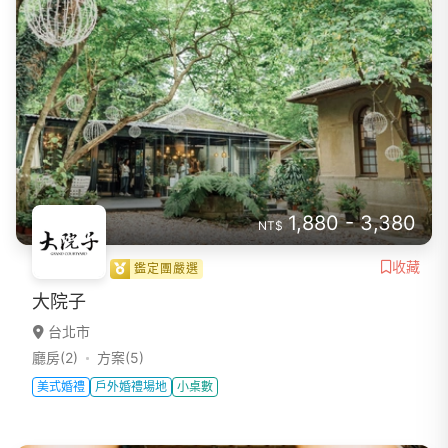
1,880 - 3,380
NT$
收藏
鑑定團嚴選
大院子
台北市
廳房(2)
方案(5)
美式婚禮
戶外婚禮場地
小桌數