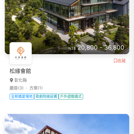
20,800 - 36,800
NT$
收藏
松緣會館
彰化縣
廳房(3)
方案(1)
全新婚宴場地
歌劇院級設備
戶外證婚儀式