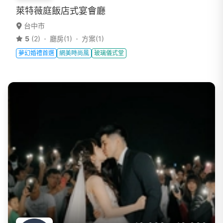
萊特薇庭飯店式宴會廳
台中市
5
(2)
廳房(1)
方案(1)
夢幻婚禮首選
網美時尚風
玻璃儀式堂