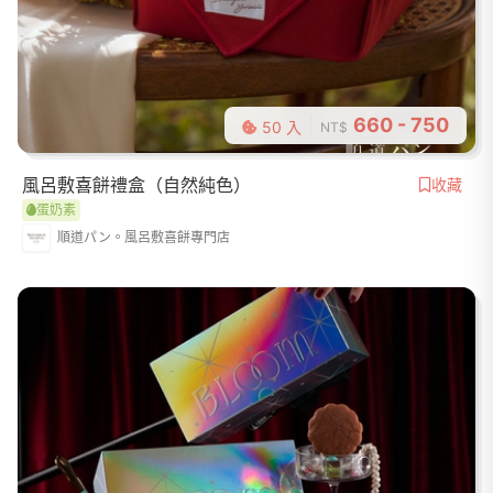
660 - 750
50 入
NT$
風呂敷喜餅禮盒（自然純色）
收藏
蛋奶素
順道パン。風呂敷喜餅專門店