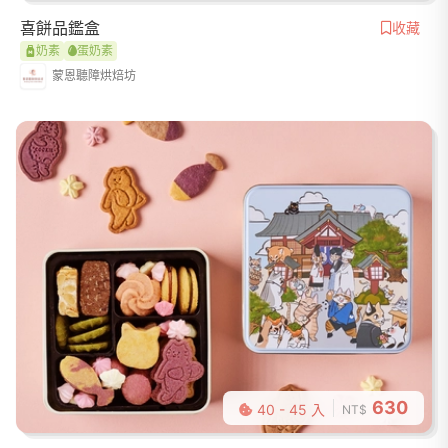
喜餅品鑑盒
收藏
奶素
蛋奶素
蒙恩聽障烘焙坊
630
40 - 45 入
NT$