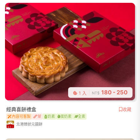
180 - 250
1 入
NT$
經典喜餅禮盒
收藏
內容可客製
葷
奶素
蛋奶素
全素
北港臻狀元囍餅