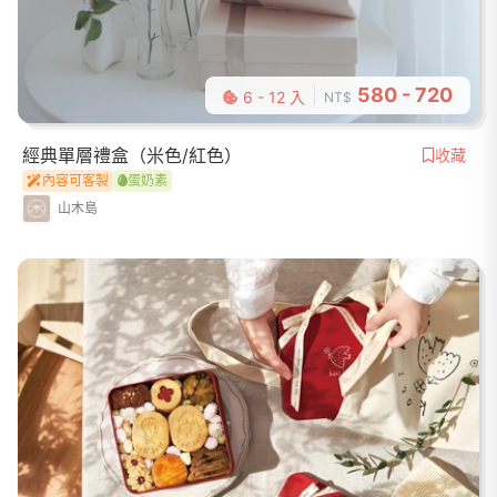
580 - 720
6 - 12 入
NT$
經典單層禮盒（米色/紅色）
收藏
內容可客製
蛋奶素
山木島