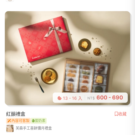
600 - 690
13 - 16 入
NT$
紅韻禮盒
收藏
內容可客製
蛋奶素
芙森手工喜餅彌月禮盒