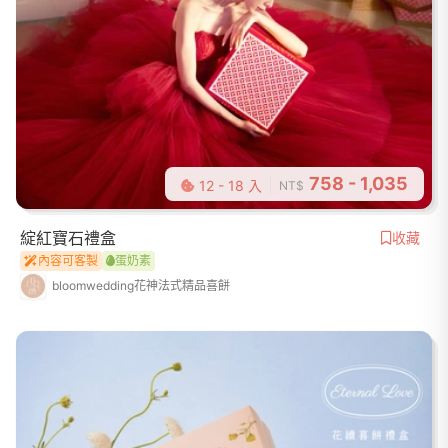
758 - 1,035
12 - 18 入
NT$
綻紅寶石禮盒
收藏
內容可客製
蛋奶素
bloomwedding花神法式精品喜餅