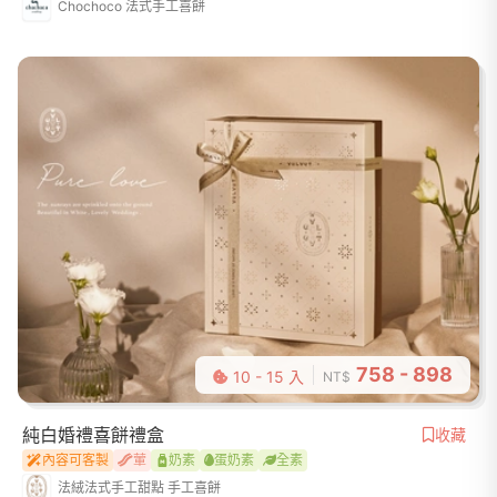
Chochoco 法式手工喜餅
758 - 898
10 - 15 入
NT$
純白婚禮喜餅禮盒
收藏
內容可客製
葷
奶素
蛋奶素
全素
法絨法式手工甜點 手工喜餅