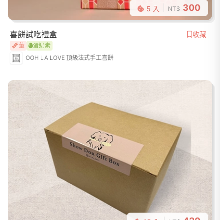
300
5 入
NT$
喜餅試吃禮盒
收藏
葷
蛋奶素
OOH LA LOVE 頂級法式手工喜餅