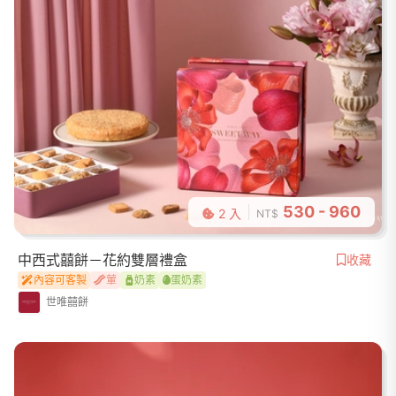
530 - 960
2 入
NT$
中西式囍餅－花約雙層禮盒
收藏
內容可客製
葷
奶素
蛋奶素
世唯囍餅