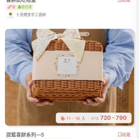
喜餅試吃禮盒
葷
蛋奶素
七見櫻堂手工喜餅
720 - 790
11 - 16 入
NT$
提籃喜餅系列—S
收藏