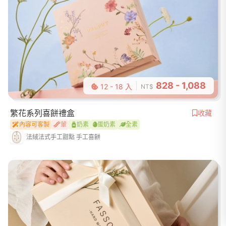
828 - 1,088
12 - 18 入
NT$
繁花系列喜餅禮盒
收藏
內容可客製
葷
奶素
蛋奶素
全素
法絨法式手工甜點 手工喜餅