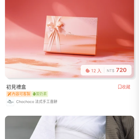
720
12 入
NT$
初見禮盒
收藏
內容可客製
蛋奶素
Chochoco 法式手工喜餅