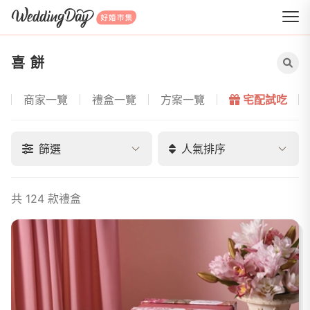
WeddingDay 好婚市集
喜餅
商家一覽
禮盒一覽
方案一覽
宅配試吃
喜餅導覽
篩選
人氣排序
共 124 款禮盒