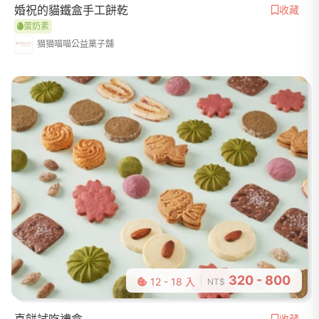
婚祝的貓鐵盒手工餅乾
收藏
蛋奶素
猫猫喵喵公益菓子舖
320 - 800
12 - 18 入
NT$
收藏