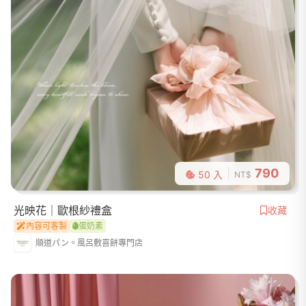
790
50 入
NT$
光映花｜歐根紗禮盒
收藏
內容可客製
蛋奶素
順道パン。風呂敷喜餅專門店