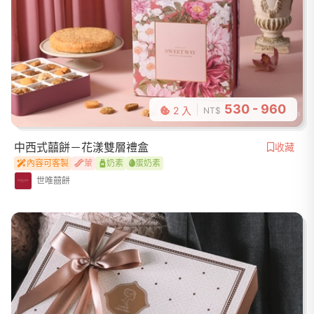
530 - 960
2 入
NT$
中西式囍餅－花漾雙層禮盒
收藏
內容可客製
葷
奶素
蛋奶素
世唯囍餅