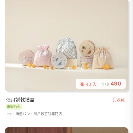
490
40 入
NT$
彌月餅乾禮盒
收藏
蛋奶素
順道パン。風呂敷喜餅專門店