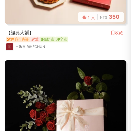
350
1 入
NT$
【經典大餅】
收藏
內容可客製
葷
蛋奶素
全素
日禾春 RìHÉCHŪN