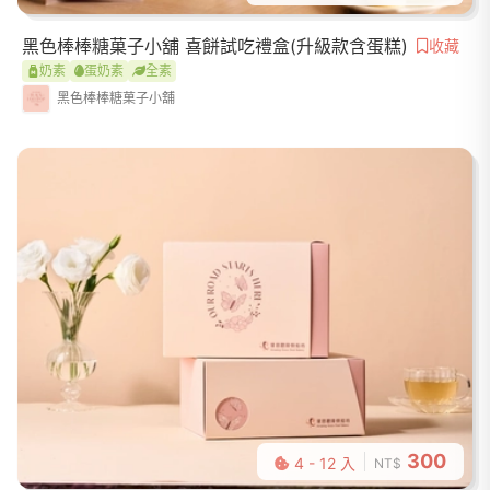
黑色棒棒糖菓子小舖 喜餅試吃禮盒(升級款含蛋糕)
收藏
奶素
蛋奶素
全素
黑色棒棒糖菓子小舖
300
4 - 12 入
NT$