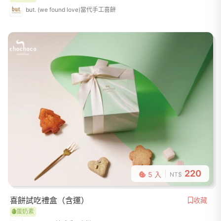
but. (we found love)當代手工喜餅
220
5 入
NT$
喜餅試吃禮盒（含運）
收藏
蛋奶素