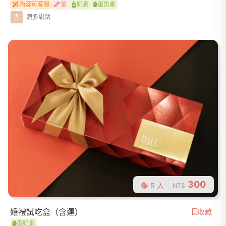
內容可客製
葷
奶素
蛋奶素
煦多甜點
300
5 入
NT$
婚禮試吃盒（含運）
收藏
蛋奶素