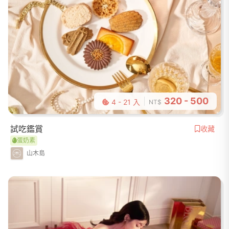
320 - 500
4 - 21 入
NT$
試吃鑑賞
收藏
蛋奶素
山木島