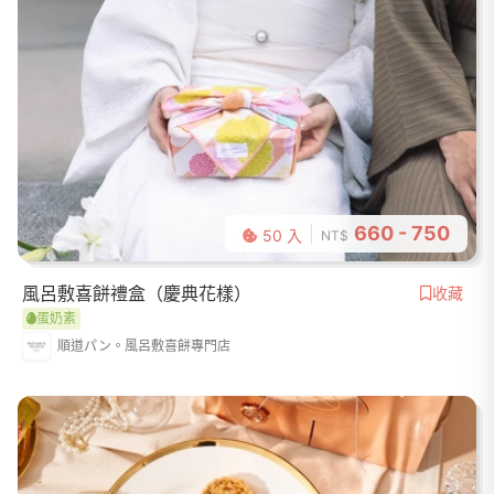
660 - 750
50 入
NT$
風呂敷喜餅禮盒（慶典花樣）
收藏
蛋奶素
順道パン。風呂敷喜餅專門店