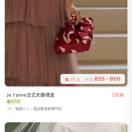
855 - 950
72 入
NT$
Je t'aime法式天鵝禮盒
收藏
蛋奶素
順道パン。風呂敷喜餅專門店