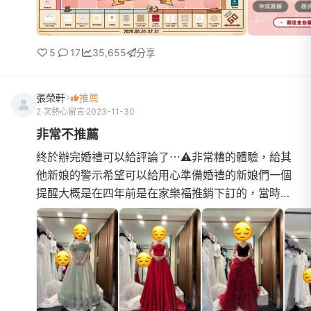
5
17
35,655
分享
張榮軒
推薦
2 次熱心留言
2023-11-30
非常不推薦
終於辦完婚禮可以給評論了⋯⚠️非常糟的體驗，給其
他新娘的警示希望可以給用心準備婚禮的新娘們一個
提醒大概是在四年前是在家樂福推銷下訂的，當時還
不太懂婚紗行業，衝動就下訂了⋯先說優點再說很雷
的地方1.部分服務人...