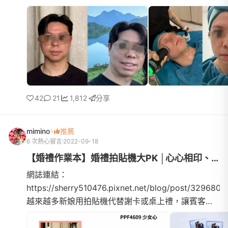
越近，最近一直忙婚紗、喜餅、婚禮流程等大小事，
結果老婆某天突然...
42
21
1,812
分享
mimino
推薦
6 次熱心留言
2022-09-18
【婚禮作業本】婚禮拍貼機大PK │心心相印、拍拍印、印卡讚、快賴...
網誌連結：
https://sherry510476.pixnet.net/blog/post/3296804
越來越多新娘用拍貼機代替謝卡或桌上禮，讓賓客可
以帶回當天的照片作紀念開始做功課後也看了些網路
文章，一開始覺得都差不多阿~ 根本不知道選哪家才...