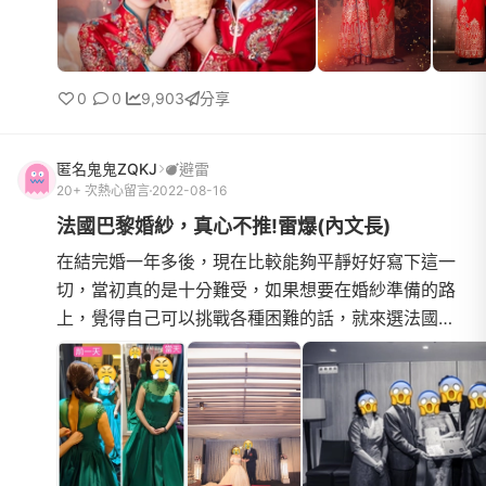
0
0
9,903
分享
匿名鬼鬼ZQKJ
避雷
20+ 次熱心留言
2022-08-16
法國巴黎婚紗，真心不推!雷爆(內文長)
在結完婚一年多後，現在比較能夠平靜好好寫下這一
切，當初真的是十分難受，如果想要在婚紗準備的路
上，覺得自己可以挑戰各種困難的話，就來選法國巴
黎吧!因為我真的碰到太多光怪陸離的事情，前一兩次
狀況還在想是不...