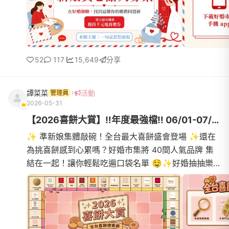
52
117
15,649
分享
譚菜菜
活動
管理員
2026-05-31
【2026喜餅大賞】‼️年度最強檔‼️ 06/01-07/31 人氣喜餅免費試吃♥...
✨ 準新娘集體敲碗！全台最大喜餅盛會登場 ✨還在
為挑喜餅感到心累嗎？好婚市集將 40間人氣品牌 集
結在一起！讓你輕鬆吃遍口袋名單 🤤✨好婚抽抽樂
✨💰 購物金 🏖️ 蜜月旅行 🎁 免費婚紗拍攝多項好禮
等你帶回家！---還有機...