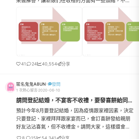
來做解答，讓新娘們在收禮的方面有一些頭緒，不過
一樣這不代表每個人都適用唷！----------------------
------------------------------------------------【前
置作業】Q1.如何選擇收禮金的人員？A:1.其實我覺得
最常忽略掉的一點就是收禮座位的
41
24
40,554
分享
匿名鬼鬼A8UN
發問
1 次熱心留言
2020-06-10
請問登記結婚，不宴客不收禮，要發喜餅給同事嗎？
預計今年8月要登記結婚，因為疫情跟家裡因素，決定
只要登記、家裡拜拜跟家宴而已，會訂喜餅發給親朋
好友沾沾喜氣，但不收禮金。請問大家，這樣還會發
公餅給公司同事嗎？另直屬長官會額外發喜餅嗎？發
8
15
54,341
分享