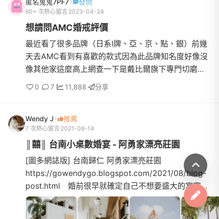
匿名鬼鬼7PF7
發問
60+ 次熱心留言
2023-04-24
想請問AMC婚戒評價
最近看了很多品牌（日系I牌、亞、京、點、銀）前幾
天去AMC看到有喜歡的款式因為此品牌知名度好像沒
像其他家這麼高上網查一下是戴比爾旗下專門切磨製
造的公司想請問有學姊買過這家的鑽戒嗎？品質如何
0
7
11,888
分享
呢？是比亞o o 、...
Wendy J
推薦
7 次熱心留言
2021-08-14
║囍║ 台南小桌數婚宴 - 阿勇家漂亮莊園
[圖多網誌版] 台南歸仁 阿勇家漂亮莊園
https://gowendygo.blogspot.com/2021/08/blog-
post.html 婚前很早就確定自己不想要盛大的宴客。
如果有朝一日結婚，只想要小小的、溫馨別緻的婚禮
來的都是真心祝福的摯友，足...