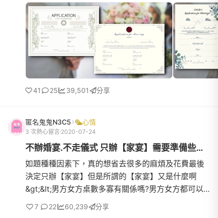
蒐集免費素材製作一開始只做2款但越做越起勁，最後
生出了13款結...
41
25
39,501
分享
匿名鬼鬼N3C5
心情
3 次熱心留言
2020-07-24
不辦婚宴.不走儀式 只辦【家宴】需要準備些什麼?或是...
如題種種因素下，真的想省去很多的麻煩及花費最後
決定只辦【家宴】但是所謂的【家宴】又是什麼啊
&gt;&lt;男方女方桌數多寡有關係嗎?男方女方都可以
吃到最後嗎?吃的菜是要婚宴菜嗎?
7
22
60,239
分享