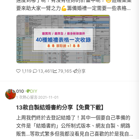
進度到哪了呢？有沒有在妳的計畫中呢？😁這邊菜菜
要來助大家一臂之力💪籌備婚禮一定需要一些表格來
有秩序的管理，所以！！！菜菜邀請了幾位新娘提供
自己做的婚禮表格，...
1,119
13,461
79,165
分享
010
DIY
1 次熱心留言
2021-11-01
13款自製結婚書約分享【免費下載】
上周我們終於去登記結婚了！其中一個要自己準備的
文件是「結婚書約」公所制式版本、網友自製、網路
販售...等款式繁多但我都沒看見自己喜歡的於是我自己