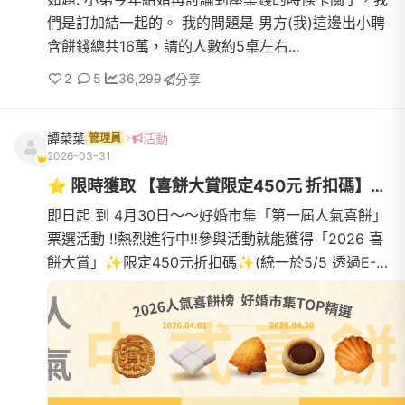
們是訂加結一起的。 我的問題是 男方(我)這邊出小聘
含餅錢總共16萬，請的人數約5桌左右...
2
5
36,299
分享
譚菜菜
活動
管理員
2026-03-31
⭐️ 限時獲取 【喜餅大賞限定450元 折扣碼】⭐️ 2026人氣喜餅TOP精...
即日起 到 4月30日～～好婚市集「第一屆人氣喜餅」
票選活動 ‼️熱烈進行中‼️參與活動就能獲得「2026 喜
餅大賞」✨限定450元折扣碼✨(統一於5/5 透過E-
mail寄送折扣碼) 完成以下兩步驟，即可獲得👉1.在好
婚市集網站上預約...