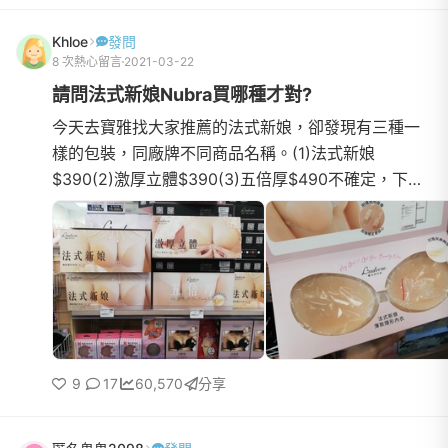
Khloe
發問
8 次熱心留言
2021-03-22
請問法式新娘Nubra買哪種才對?
今天去寶雅找大家推薦的法式新娘，卻發現有三種一
樣的包裝，同廠牌不同商品名稱。(1)法式新娘
$390(2)激厚立體$390(3)五倍厚$490不確定，下厚
上薄是不是法式新娘的新款?請問大家推薦哪一款，謝
謝:)法式新娘(下圖)是平均的厚薄，感覺比較不會掉?
激厚立體(下圖)下厚上薄，會比較集中嗎?但比較會掉
嗎?因為據說Nubra是消耗品，黏個五次可能就不黏
了，所以打算買平價款。除了法式新娘也歡迎大家推
薦
9
17
60,570
分享