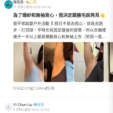
陳雨柔
心情
17 次熱心留言
2026-06-30
為了婚紗和無袖背心，我決定跟腋毛說再見👋
我平常超愛戶外活動🏃‍♀️假日不是去爬山，就是去跑
步、打羽球，平時也有固定健身的習慣，所以衣櫃裡
幾乎一半以上都是運動背心和無袖上衣（笑但一直有
個小困擾，就是腋毛真的長超快😭（這是剛刮完的狀
態～）常常前一天...
42
21
1,584
分享
YI Chun Liu
發問
5 次熱心留言
2024-12-04