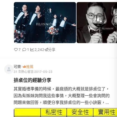
女婚紗為主的團隊，是否能理解並呈現我們想要的感
覺。我先生的好...
7
1
2,242
分享
可樂
推薦
31 次熱心留言
2017-05-23
排桌位的經驗分享
其實婚禮準備的時候，最麻煩的大概就是排桌位了，
因為有姊妹詢問我這些事情，大概整理一些會詢問的
問題來做回答，順便分享我排桌位的一些小訣竅，不
過這些方法不見得適用每個人身上，所以稱不上是教
學，頂多算是經驗分享。-----------------------------