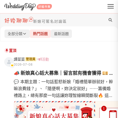
WeddingDay 好婚市集
新娘可匿名討論區
全部分類
熱門話題
最新話題
置頂
譚菜菜
活動
管理員
2026-07-08
📣 新娘真心話大募集｜留言就有機會獲得 💴 千元電商禮券！
💬 本期主題：一句話惹怒新娘「婚禮簡單辦就好，幹
嘛浪費錢？」、「隨便啊，妳決定就好」⋯⋯籌備婚
禮路上，總有那麼一句話讓妳理智線瞬間斷裂🔥 這次
要蒐集全台新娘、學姊們的真心崩潰語錄！在籌備婚
禮期間，妳聽過最讓...