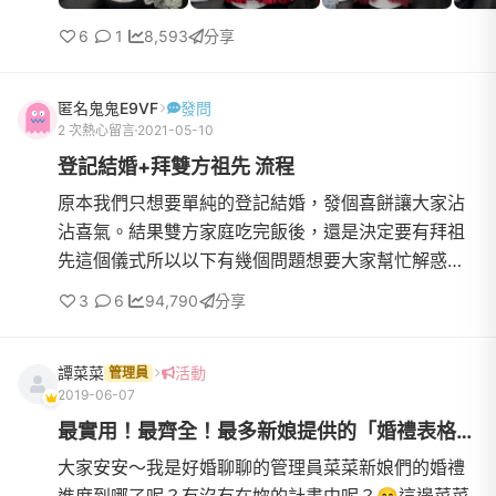
6
1
8,593
分享
匿名鬼鬼E9VF
發問
2 次熱心留言
2021-05-10
登記結婚+拜雙方祖先 流程
原本我們只想要單純的登記結婚，發個喜餅讓大家沾
沾喜氣。結果雙方家庭吃完飯後，還是決定要有拜祖
先這個儀式所以以下有幾個問題想要大家幫忙解惑，
謝謝1.拜男生祖先(南部人) 跟 拜女生祖先(中部人)的時
3
6
94,790
分享
間點? (例如:登記前或登記後)2.拜女生祖先要以訂婚的
方式下去準備東西 還是 結婚的方式準備東西呢?3.拜
譚菜菜
活動
女生祖先的東西，男生那邊需要協助準備什麼嗎?4.拜
管理員
2019-06-07
女生祖先時，男方父母親要到場嗎?
最實用！最齊全！最多新娘提供的「婚禮表格」都在這～
大家安安～我是好婚聊聊的管理員菜菜新娘們的婚禮