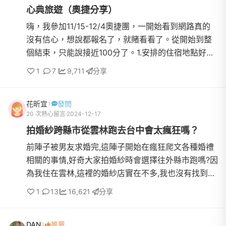
心典旅遊（奧捷分享）
嗨，我參加11/15-12/4奧捷團，一開始看到網路真的
沒有信心，想說都報名了，就賭看看了。從開始到整
個結束，只能說接近100分了。1.安排的住宿地點好，
景點時間掌握很好2.整體的餐也有90分。3.領隊的帶
1
7
9,711
分享
領（玉君），有9...
花昕宜
發問
20 次熱心留言
2024-12-17
拍婚紗跨縣市從雲林跑去台中會太瘋狂嗎？
前陣子被男友求婚完,這陣子開始在瘋狂爬文各種婚禮
相關的事情,好奇大家拍婚紗時會選擇往外縣市跑嗎?因
為我住在雲林,這裡的婚紗店實在不多,我也沒有找到特
別喜歡的婚紗店.最近在手機上搜尋到很多台中的婚紗
1
13
16,621
分享
店,看起來...
DAN
推薦