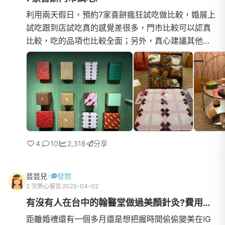
利用兩天假日，預約7家喜餅瘋狂試吃做比較，婚展上
試吃跟到店試吃真的感覺差很多，門市比較可以認真
比較，吃的品項也比較全面；另外，真心建議其他新
人，一天大概最多吃3家就好，我們這次有一天吃了四
家，吃到最後真...
4
10
2,318
分享
芸芸兒
發問
2 次熱心留言
2025-04-02
有沒有人在台中的翰醫堂做過美顏針灸?費用怎麼算呢?
距離婚禮還有一個多月還是想把握時間偷偷變美在IG