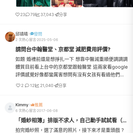
23
79
37,043
分享
邱靖晴
發問
2 次熱心留言
2025-05-06
請問台中翰醫堂、京都堂 減肥費用評價?
如題 婚禮前還是想掙扎一下 想靠中醫減重順便調調調
體質目前看上台中的京都堂跟翰醫堂 這兩家看google
評價感覺好像都蠻厲害想問有沒有女孩有看過他們的
減重門診？效果如何？會不會狂推銷一堆藥？有沒有
2
12
21,040
分享
人有成功案例...
Kimmy
推薦
6 次熱心留言
2017-06-08
「婚紗相簿」排版不求人，自己動手試試看（圖多）
拍完婚紗照，選了滿意的照片，接下來才是重頭戲 ?