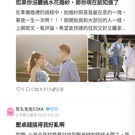
如果你沒聽過水花婚紗，那你現在該知道了
在準備婚禮的過程中，拍婚紗照是我最在意的一塊，
畢竟一生一次啊！！！剛開始我和大部份的人一樣，
上網爬文、看評論，希望能快速的找到又好又離家近
的婚紗工作室。在桃園試了六家婚紗工作室，幾乎都
是在網路上評價很...
0
0
4,513
分享
匿名鬼鬼53XA
發問
3 次熱心留言
2022-04-25
壓桌錢搞得我好亂啊
如題: 小弟今年結婚再討論到壓桌錢的時候卡關了，我