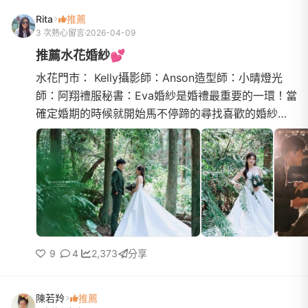
Rita
推薦
3 次熱心留言
2026-04-09
推薦水花婚紗💕
水花門市： Kelly攝影師：Anson造型師：小晴燈光
師：阿翔禮服秘書：Eva婚紗是婚禮最重要的一環！當
確定婚期的時候就開始馬不停蹄的尋找喜歡的婚紗！
剛好在滑ig的時候看到水花的照片！一眼就覺得中
了！是我喜歡的風格...
9
4
2,373
分享
陳若羚
推薦