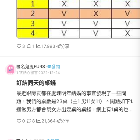
----------------------------------------【前置作業】
Q1.我如何在婚禮前邀約別人來參加我的婚禮？
3
1
17,993
分享
匿名鬼鬼FURS
發問
1 次熱心留言
2022-12-24
訂結同天的桌錢
最近跟隊友都在處理明年結婚的事宜發現了一些問
題，我們的桌數是23桌（主1 男11女11）。問題如下1.
通常男方都會幫女方出幾桌的桌錢，網上有1桌的也有
出到5桌的，實際上是出幾桌的錢才算何合適？2.男方
0
8
21,364
分享
幫女方出的桌錢...