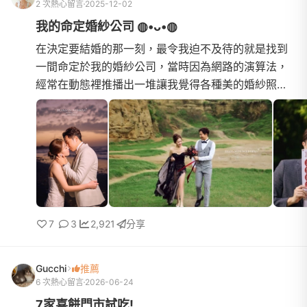
2 次熱心留言
2025-12-02
我的命定婚紗公司 ◍•ᴗ•◍
在決定要結婚的那一刻，最令我迫不及待的就是找到
一間命定於我的婚紗公司，當時因為網路的演算法，
經常在動態裡推播出一堆讓我覺得各種美的婚紗照，
對於我是一個選擇性障礙的人來說，老實說我是很想
把每一間婚紗公司...
7
3
2,921
分享
Gucchi
推薦
6 次熱心留言
2026-06-24
7家喜餅門市試吃!