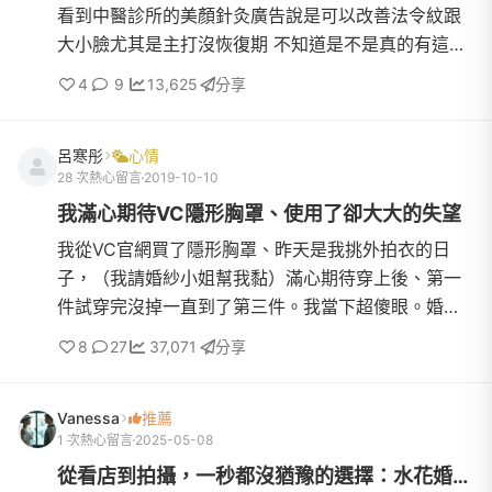
看到中醫診所的美顏針灸廣告說是可以改善法令紋跟
大小臉尤其是主打沒恢復期 不知道是不是真的有這麼
神想說家裡附近的這家翰醫堂中醫診所總是很多人上
4
9
13,625
分享
網看他們也有在...
呂寒彤
心情
28 次熱心留言
2019-10-10
我滿心期待VC隱形胸罩、使用了卻大大的失望
我從VC官網買了隱形胸罩、昨天是我挑外拍衣的日
子，（我請婚紗小姐幫我黏）滿心期待穿上後、第一
件試穿完沒掉一直到了第三件。我當下超傻眼。婚紗
小姐：馬上問我、需不需要我先拿試用的給你用我：
8
27
37,071
分享
好的、不好意思、麻煩你了我當下真想找個洞鑽，我
的期待變成了失望當下我也直接問我的婚紗小姐、我
Vanessa
推薦
身上黏的隱形胸罩是哪個牌子的。我就直接買了（絕
1 次熱心留言
2025-05-08
世好波）真的超黏！！很好用（推推推）
從看店到拍攝，一秒都沒猶豫的選擇：水花婚紗攝影工作室❤️