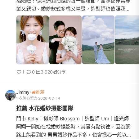
攝體驗！從溝通到拍攝的每一個環節，團隊都非常專
業又親切。婚紗款式多樣又精緻，造型師也依照我們
的風格做了細緻搭配，真的超級滿意！照片成果一拿
到真的驚艷，每一...
1
0
3,920
分享
Jimmy
推薦
1 次熱心留言
2026-03-14
推薦 水花婚紗攝影團隊
門市 Kelly｜攝影師 Blossom｜造型師 Uni｜燈光師
阿翔一開始在找婚紗攝影時，其實有點徬徨，因為網
路上能看到的 男男婚紗作品不多，也會擔心一般以男