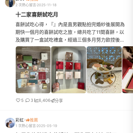
2 次熱心留言
2025-11-18
十二家喜餅試吃月
喜餅試吃心得，『』內是直男觀點拍完婚紗後展開為
期快一個月的喜餅試吃之旅，總共吃了11間喜餅，以
及購買了一盒試吃禮盒，經過三個多月努力飲控後直
接一口氣吃到會怕哈哈！回頭整理了所有試吃ＤＭ之
後突然覺得該寫些...
5
3
6,406
分享
彩虹
推薦
1 次熱心留言
2025-05-19