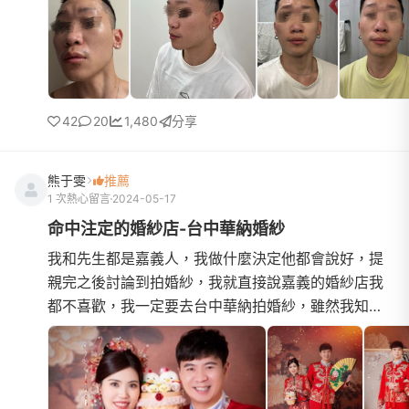
42
20
1,480
分享
熊于雯
推薦
1 次熱心留言
2024-05-17
命中注定的婚紗店-台中華納婚紗
我和先生都是嘉義人，我做什麼決定他都會說好，提
親完之後討論到拍婚紗，我就直接說嘉義的婚紗店我
都不喜歡，我一定要去台中華納拍婚紗，雖然我知道
挑外縣市的婚紗店到結婚宴客結束前一定會一直來回
奔波台中，累到我...