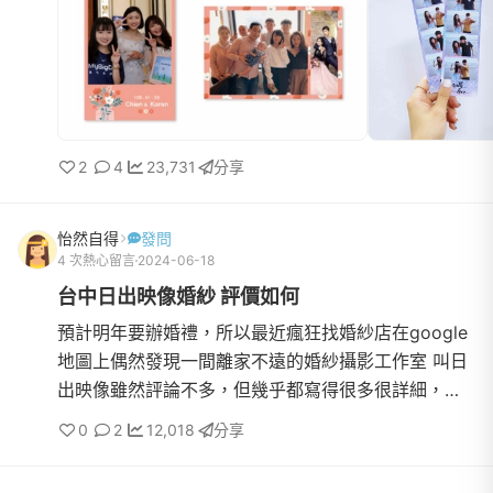
2
4
23,731
分享
怡然自得
發問
4 次熱心留言
2024-06-18
台中日出映像婚紗 評價如何
預計明年要辦婚禮，所以最近瘋狂找婚紗店在google
地圖上偶然發現一間離家不遠的婚紗攝影工作室 叫日
出映像雖然評論不多，但幾乎都寫得很多很詳細，主
要說日出映像的檔案會全給、諮詢舒服自在、不會強
0
2
12,018
分享
硬推銷、價格透...