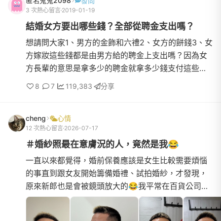
匿名鬼鬼2098
發問
3 次熱心留言
2019-01-19
結婚女方要出哪些錢？全部從聘金支出嗎？
想請問大家1、男方的金飾和六禮2、女方的餅錢3、女
方嫁妝這些錢都是由男方給的聘金上支出嗎？因為女
方長輩的意思是拿多少的聘金就拿多少錢支付這些
錢！長輩說沒聘金沒嫁妝！
8
7
119,383
分享
cheng
心情
12 次熱心留言
2026-07-17
＃婚紗照最在意膚況的人，竟然是我😂
一直以來都覺得，婚前保養應該是女生比較需要煩惱
的事直到跟女友開始籌備婚禮、試拍婚紗，才發現，
原來新郎也是會被鏡頭放大的😂我平常在百貨公司當
櫃哥，每天站櫃8、9個小時，櫃上的燈光又很強，臉
超容易出油，尤其...