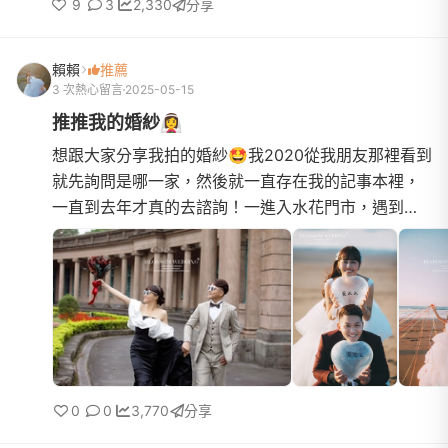
9
3
2,330
分享
賴賴
推薦
3 次熱心留言
2025-05-15
推推我的婚紗👰‍♀️
想跟大家分享我拍的婚紗🤩我2020從我朋友那裡看到
就先詢問是哪一家，然後就一直存在我的記事本裡，
一直到去年才真的去諮詢！一進入水花門市，遇到了
Ellie～Ellie很親切的招呼我們～還讓我先試了兩套禮
服，試了一套宴...
0
0
3,770
分享