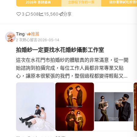
3
508
15,560
分享
Ting
推薦
2 次熱心留言
2026-05-14
拍婚紗一定要找水花婚紗攝影工作室
這次在水花門市拍婚紗的體驗真的非常滿意，從一開
始諮詢到拍攝完成，每位工作人員都非常專業又貼
心，讓原本很緊張的我們，整個過程都變得輕鬆又開
心！首先非常感謝門市Kelly，從一開始接洽時就非常
細心，會耐心傾聽...