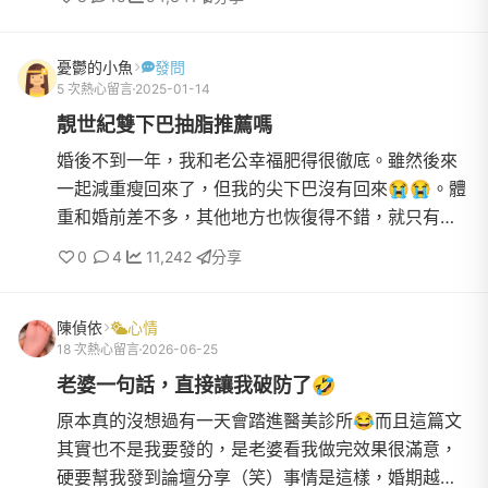
放時間是登記前，還是登記後？謝謝🙏
憂鬱的小魚
發問
5 次熱心留言
2025-01-14
靚世紀雙下巴抽脂推薦嗎
婚後不到一年，我和老公幸福肥得很徹底。雖然後來
一起減重瘦回來了，但我的尖下巴沒有回來😭😭。體
重和婚前差不多，其他地方也恢復得不錯，就只有雙
下巴還是肥一塊在那裡.......現在想考慮抽脂，以前住在
0
4
11,242
分享
別縣市時有去...
陳偵依
心情
18 次熱心留言
2026-06-25
老婆一句話，直接讓我破防了🤣
原本真的沒想過有一天會踏進醫美診所😂而且這篇文
其實也不是我要發的，是老婆看我做完效果很滿意，
硬要幫我發到論壇分享（笑）事情是這樣，婚期越來