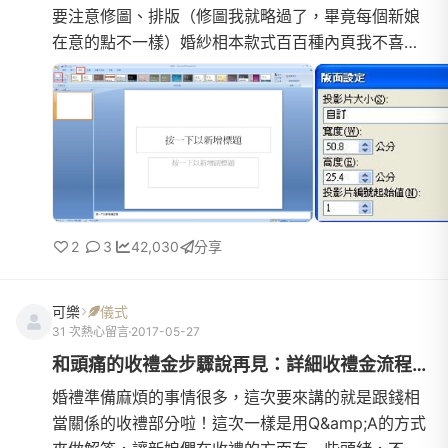
要注意修圖、排版（修圖我就略過了，畢竟每個新娘
在意的點不一樣）婚紗相本款式百百種內頁我不喜歡
❌ 太多花紋 ❌ 浮水印 ❌ 英文詞彙 ❌也許不豐
富，也許太過於單調，不過我就是喜歡簡簡單單 ?十
年後拿出來也不會覺得『天啊！這是那個年代的美感
? 』回歸正傳，個人覺得每一家婚紗店，排版就像套
公式一樣～ ?強迫症新娘 ? 堅持自己排排看我選擇相
簿款式『方形
2
3
42,030
分享
可樂
儀式
31 次熱心留言
2017-05-27
和頭痛的收禮金步驟說再見：詳細收禮金流程圖+電子禮金簿說明
婚禮準備麻煩的事情很多，這次要來講的就是跟錢相
當關係的收禮部分啦！這次一樣是用Q&amp;A的方式