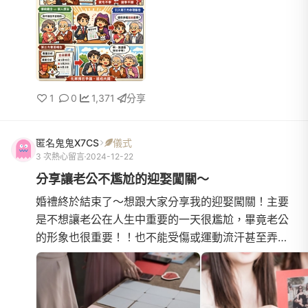
1
0
1,371
分享
匿名鬼鬼X7CS
儀式
3 次熱心留言
2024-12-22
分享讓老公不尷尬的迎娶闖關～
婚禮終於結束了～想跟大家分享我的迎娶闖關！主要
是不想讓老公在人生中重要的一天很尷尬，畢竟老公
的形象也很重要！！也不能受傷或運動流汗甚至弄髒
弄破衣服之類（擔心很多但他又說可以闖關所以我想
了好久～可能不算...