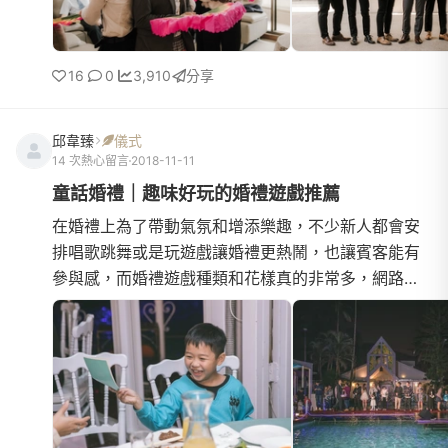
16
0
3,910
分享
邱韋臻
儀式
14 次熱心留言
2018-11-11
童話婚禮｜趣味好玩的婚禮遊戲推薦
在婚禮上為了帶動氣氛和增添樂趣，不少新人都會安
排唱歌跳舞或是玩遊戲讓婚禮更熱鬧，也讓賓客能有
參與感，而婚禮遊戲種類和花樣真的非常多，網路上
搜尋一下資訊包羅萬象。而我們這次因為控管時間的
關係只有玩一個遊戲，但別小看我們的遊戲喔！可是
為了要迎合我們廸士尼系列想破頭了！ 我們的遊戲叫
做「勇闖金銀島」，概念來自於廸士尼有部電影-「金
銀島」，還有「小飛俠」裡面彼得潘大戰虎克船長以
及最轟動全球的「神鬼奇航」捷