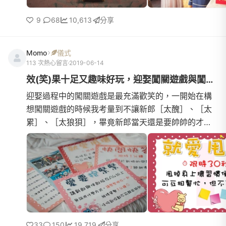
9
68
10,613
分享
Momo
儀式
113 次熱心留言
2019-06-14
效(笑)果十足又趣味好玩，迎娶闖關遊戲與闖關板設計分享
迎娶過程中的闖關遊戲是最充滿歡笑的，一開始在構
想闖關遊戲的時候我考量到不讓新郎［太醜］、［太
累］、［太狼狽］，畢竟新郎當天還是要帥帥的才能
開心的迎娶新娘，我也避免準備會拉肚子的吃東西橋
段，僅以簡單的飲(ㄎㄨˇ)料(ㄔㄚˊ)代替～雖然要給新
郎一點考驗，但最終也希望迎娶過程皆大歡喜，笑聲
滿滿！我設計的闖關板有一點點的巧思，大家就先看
內文囉！文末在跟大家解答～我設計的關卡有三關，
相對的懲罰也是三個，最後
33
150
19,719
分享