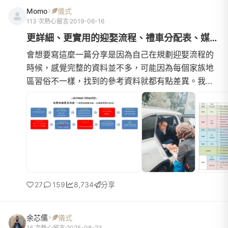
Momo
儀式
113 次熱心留言
2019-06-16
更詳細、更實用的迎娶流程、禮車分配表、媒人吉祥話，懶人包一次...
會想要寫這麼一篇分享是因為自己在規劃迎娶流程的
時候，感覺完整的資料並不多，可能因為每個家族地
區習俗不一樣，找到的參考資料就都有點差異。我就
來整理一篇懶人包給大家參考~★迎娶地點：男方家→
女方飯店(迎娶、闖關、拜別父母)→男方家(拜祖先、
進房)★宴客時間：中午12點入席，12點半開席★吉時
入房：早上11點★補充說明：1.結婚當日通常都是好日
子，飯店當天會有很多對新人，還好當天預留的時間
多，所以當我們
27
159
8,734
分享
余芯儒
儀式
16 次熱心留言
2025-08-23