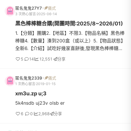
匿名鬼鬼27Y7
儀式
3 次熱心留言
2025-06-14
黑色棒棒糖合購(開團時間:2025/8~2026/01)
1.【分類】團購2.【地區】不限3.【物品名稱】黑色棒
棒糖4.【數量】湊到200盒（或以上）5.【物品狀態】
全新6.【介紹】試吃好幾家喜餅後,發現黑色棒棒糖最
實惠價格也很公道於是想找新人一起合購有更優惠的
5
14
12,551
分享
價格!!!!!!!!...
匿名鬼鬼2339
儀式
1 次熱心留言
2019-01-15
xm3u.zp u;3
5k4nsdb uj23v olsb er
6
0
2,968
分享