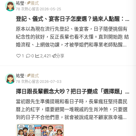
祐瑩
儀式
78 次熱心留言
2026-05-25
登記、儀式、宴客日子怎麼選？過來人點醒：這兩天才是八字擇日的...
原本以為現在流行先登記、後宴客，日子隨便挑個有
紀念性的就好，反正長輩也看不太懂。直到開始跑 結
婚流程、上網做功課，才被學姐們和專業老師點醒，
原來我們都搞錯重點了！😭本來跟隊友為了要把預算
1
0
2,421
分享
和精力花在看哪一...
祐瑩
儀式
78 次熱心留言
2026-07-03
擇日跟長輩觀念大吵？把日子變成「選擇題」，給長輩體面下台階才...
當初跟先生準備提親和看日子時，長輩瘋狂堅持農民
曆上的紅字，還要避開一堆親戚的生肖沖煞，只要選
到的日子不合他們意，就會被說成是不顧家族幸福。
一開始我們一直想拿別的資料去「證明長輩是錯
的」，結果搞得兩代關...