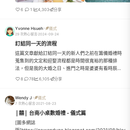
6
1
4,303
分享
Yvonne Hsueh
儀式
29 次熱心留言
2024-09-24
訂結同一天的流程
這篇文章獻給訂結同一天的新人們之前在籌備婚禮時
蒐集到的文定和迎娶流程都是時間很寬裕的那種排
法，但是我的大婚之日、進門之時是婆婆有看時辰的
QQ 所以我早八文定&amp;十點迎娶(屬於走傳統模式
8
78
6,105
分享
的) 補充一點是,,,我...
Wendy J
儀式
7 次熱心留言
2021-08-23
║囍║ 台南小桌數婚禮 - 儀式篇
[圖多網誌