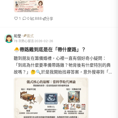
1
0
888
分享
祐瑩
儀式
78 次熱心留言
2026-02-26
🐣帶路雞到底是在「帶什麼路」？
聽到朋友在籌備婚禮，心裡一直有個好奇小疑問：
「到底為什麼要準備帶路雞？牠背後有什麼特別的典
故嗎？」🤔🔍於是我開始找尋答案，意外搜尋到「定
洋堂」老師的文章：《帶路雞到底要帶什麼路？從古
代用途到現代禁忌的完...