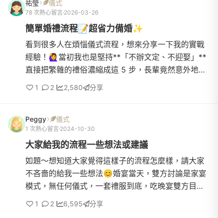
祐瑩
儀式
78 次熱心留言
2026-03-26
簡單婚禮流程📝超省力備婚✨
看到很多人在煩惱儀式流程，想來分享一下我的實戰
經驗！🙋‍♀️當初我也是堅持**「不辦文定、不迎娶」**
直接把繁雜的禮俗濃縮成這 5 步，長輩竟然意外地沒
意見，大家可以參考：⚠️補充 :「祭祖」可省略，我的
1
2
2,580
分享
情況是雙方...
Peggy
儀式
1 次熱心留言
2024-10-30
大家給我的流程一些想法或建議
如題～想知道大家覺得這樣子的流程怎麼樣，請大家
不吝嗇的給我一些想法😊婚宴當天，雙方討論是家宴
模式，無任何儀式，一套禮服到底，吃晚宴雙方目前
討論下來的流程是這樣的～我們不收禮，打算一起站
1
2
6,595
分享
在宴客廳門口迎賓...