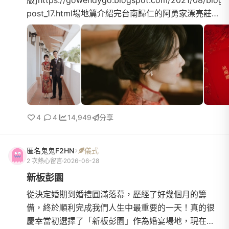
版]https://gowendygo.blogspot.com/2021/08/blog-
post_17.html場地篇介紹完台南歸仁的阿勇家漂亮莊
園，接下來就是婚禮實況啦！2021 年 4 月 24 日，訂
結家宴僅此一場只邀請雙方至親好友，共十桌約百人
左右...
4
4
14,949
分享
匿名鬼鬼F2HN
儀式
2 次熱心留言
2026-06-28
新板彭園
從決定婚期到婚禮圓滿落幕，歷經了好幾個月的籌
備，終於順利完成我們人生中最重要的一天！真的很
慶幸當初選擇了「新板彭園」作為婚宴場地，現在回