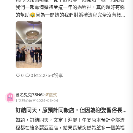
我們一起籌備婚禮❤️這一年的過程裡，真的還好有妳
的幫助🥹因為一開始的我們對婚禮流程完全沒有概
念，也不知道到底該從哪裡開始準備，但第一次視訊
討論時，妳就給了我...
0
0
2,275
分享
匿名鬼鬼78N6
儀式
1 次熱心留言
2024-06-04
訂結同天，原預計同飯店，但因為迎娶習俗長輩想拆成兩間飯店
如題，訂結同天，文定＋迎娶＋午宴原本預計全部流
程都在維多麗亞酒店，結果長輩突然希望多一個美福