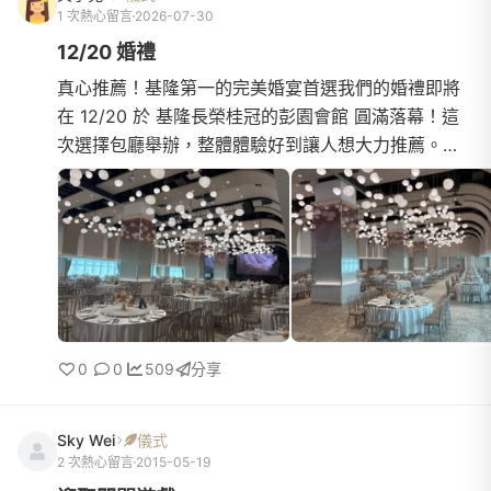
1 次熱心留言
2026-07-30
12/20 婚禮
真心推薦！基隆第一的完美婚宴首選我們的婚禮即將
在 12/20 於 基隆長榮桂冠的彭園會館 圓滿落幕！這
次選擇包廳舉辦，整體體驗好到讓人想大力推薦。當
初諮詢訂席行銷vicky時，VICKY的親切與專業就給了
我們極大的安全...
0
0
509
分享
Sky Wei
儀式
2 次熱心留言
2015-05-19