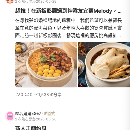
2 次熱心留言
2026-06-28
超推！在新板彭園遇到神隊友宜蒨Melody，下訂後的備婚心得分享
在尋找夢幻婚禮場地的過程中，我們希望可以兼顧長
輩在意的澎湃菜色，以及年輕人喜歡的宴會質感。實
際走訪一趟新板彭園後，發現這裡的廳房挑高設計非
常大氣、氣氛極佳，完全符合我們對神聖婚禮的期
待，而且老字號的彭...
0
0
1,538
分享
匿名鬼鬼EGE7
儀式
2 次熱心留言
2026-05-26
新人走簡約風