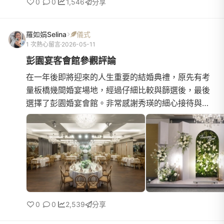
0
0
1,546
分享
羅如娟Selina
儀式
1 次熱心留言
2026-05-11
彭園宴客會館參觀評論
在一年後即將迎來的人生重要的結婚典禮，原先有考
量板橋幾間婚宴場地，經過仔細比較與篩選後，最後
選擇了彭園婚宴會館。非常感謝秀瑛的細心接待與專
業介紹，過程中不但說明得非常詳細，也清楚掌握我
們在意的需求與細...
0
0
2,539
分享