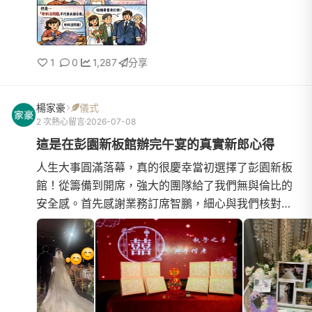
1
0
1,287
分享
楊家豪
儀式
2 次熱心留言
2026-07-08
這是在彭園新板館辦完午宴的真實新郎心得
人生大事圓滿落幕，真的很慶幸當初選擇了彭園新板
館！從籌備到開席，強大的團隊給了我們無與倫比的
安全感。首先感謝業務訂席智鵬，細心與我們核對菜
色與桌次，流程解說非常專業。婚禮企劃兼主持人凱
西更是全場靈魂，...