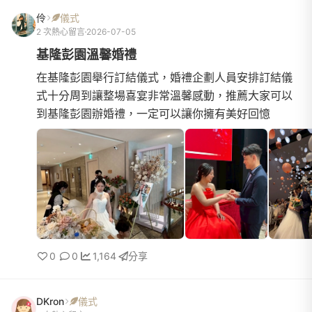
伶
儀式
2 次熱心留言
2026-07-05
基隆彭園溫馨婚禮
在基隆彭園舉行訂結儀式，婚禮企劃人員安排訂結儀
式十分周到讓整場喜宴非常溫馨感動，推薦大家可以
到基隆彭園辦婚禮，一定可以讓你擁有美好回憶
0
0
1,164
分享
DKron
儀式