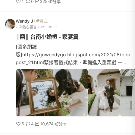
1
0
325
分享
Wendy J
儀式
7 次熱心留言
2021-09-11
║囍║ 台南小婚禮 - 家宴篇
[圖多網誌
版]https://gowendygo.blogspot.com/2021/08/blog-
post_21.html緊接著儀式結束，準備進入重頭戲 -- 家
宴啦！有人說，對以往參加喜宴的記憶點其實就只有
「吃」，其他什麼精心安排的橋段情節都會忘光，只
剩下...
5
4
10,674
分享