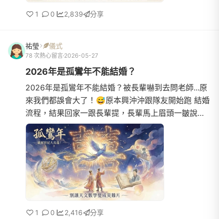
1
0
2,839
分享
祐瑩
儀式
78 次熱心留言
2026-05-27
2026年是孤鸞年不能結婚？
2026年是孤鸞年不能結婚？被長輩嚇到去問老師...原
來我們都誤會大了！😅原本興沖沖跟隊友開始跑 結婚
流程，結果回家一跟長輩提，長輩馬上眉頭一皺說：
「2026年是沒有立春的孤鸞年耶！這樣結婚真的好
嗎？」當下聽到真...
1
0
2,416
分享