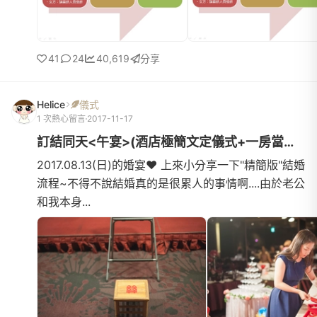
41
24
40,619
分享
Helice
儀式
1 次熱心留言
2017-11-17
訂結同天<午宴>(酒店極簡文定儀式+一房當三房)
2017.08.13(日)的婚宴❤ 上來小分享一下"精簡版"結婚
流程~不得不說結婚真的是很累人的事情啊....由於老公
和我本身...