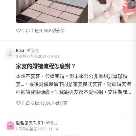
1
1
9,368
分享
Risa
儀式
3 次熱心留言
2021-04-02
家宴的婚禮流程怎麼辦？
本想不宴客、公證完婚。但未來公公非常想要舉辦婚
宴...，最後討價還價下同意家宴模式宴客。對於婚宴流
程卻讓我很頭痛。1. 我跟男友都不愛照相，交往期間
美食照居多（笑），我們也不想要放黑歷史照洗畫
7
6
15,907
分享
面。2. 不想要太多互動活動、又怕很尷尬3. 宴客當天
禮服有兩套。4. 來的都是家與親近的友人請問有沒有
匿名鬼鬼TJRR
儀式
有經驗的學姊，可以分享一下「輕鬆一點的」婚禮流
2 次熱心留言
2020-11-14
程可以參考呢？感謝大家