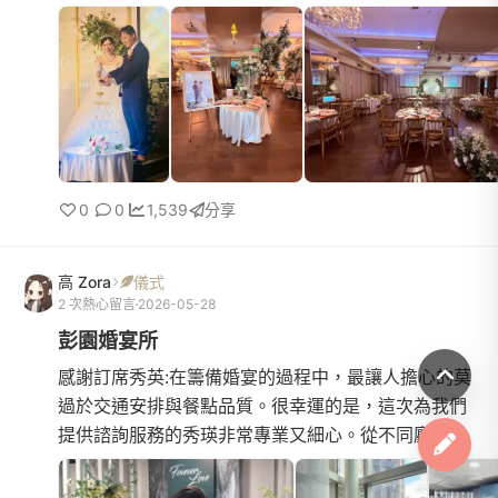
想起來，依然覺得這是最正確的決定。首先，不論是
交通便利性、宴會廳...
0
0
1,539
分享
高 Zora
儀式
2 次熱心留言
2026-05-28
彭園婚宴所
感謝訂席秀英:在籌備婚宴的過程中，最讓人擔心的莫
過於交通安排與餐點品質。很幸運的是，這次為我們
提供諮詢服務的秀瑛非常專業又細心。從不同廳房的
採光、格局、進場動線，到適合搭配的禮服與西裝顏
色，她都為我們...