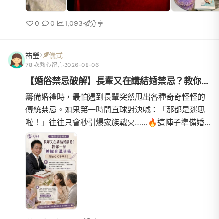
0
0
1,093
分享
祐瑩
儀式
78 次熱心留言
2026-08-06
【婚俗禁忌破解】長輩又在講結婚禁忌？教你一招「神解套溝通術」...
籌備婚禮時，最怕遇到長輩突然甩出各種奇奇怪怪的
傳統禁忌。如果第一時間直球對決喊：「那都是迷思
啦！」往往只會秒引爆家族戰火……🔥這陣子準備婚
事體會到：高情商溝通的核心，千萬不要正面否定長
輩的信仰！直接嗆「...