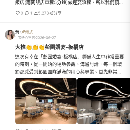
飯店(兩間飯店車程5分鐘)做迎娶流程，所以我們預期
調整成如下流程：1.女方前一晚住進美福飯店2.隔天文
0
1
5,278
分享
定(原訂9點，...
黃
儀式
1 次熱心留言
2026-06-27
大推👏👏👏彭園婚宴-板橋店
這次有幸在「彭園婚宴-板橋店」籌備人生中非常重要
的時刻，從一開始的場地參觀、溝通討論，每一個環
節都感受到彭園團隊滿滿的用心與專業。首先非常感
謝彭園提供了如此舒適又優雅的宴會空間，整體環境
明亮、大氣又充...