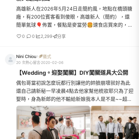
高雄新人在2026年5月24日走簡約風，地點在橋頭糖
廠，有200位賓客看到傻眼，高雄新人（簡約），還
簡單氣球🎈佈置，餐點是麥當勞🍔速食店買來的，餐
點通通都是速食店，買來薯條🍟、炸雞🍗在婚宴現
0
0
2,299
分享
場，實在ㄊ太違和，所有的...
Nini Chiou
儀式
20 次熱心留言
2020-02-06
【Wedding。迎娶闖關】DIY闖關道具大公開
偶包哥當初說怎麼玩都行別讓他的帥臉崩壞就好為此
還自己請新秘一早凌晨4點去他家幫他梳妝耶只為了迎
娶時，身為新郎的他不輸給新娘我本人是不是~~超浮
誇的偶包哥所以我們總共請了兩個新秘，一個新娘
的，一個新郎的..........接下來進入正題啦！！！一群還
在充滿自信聊天中的男士們結果.......還沒開始伴郎就自
己中標了先說好，他自己落水的哦[ima