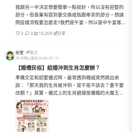
我跟另一半決定想要簡單一點就好，所以沒有迎娶的
部分，但長輩有提到要交換戒指跟奉茶的部分，想請
問這樣流程要怎麼走?我們是午宴，所以是中午宴客前
先交換戒指再接著奉茶嗎? (然後穿著厚重又有尾巴的
2
3
13,200
分享
白紗?)還是說還要再另外租一件禮服奉茶?也想另外問
仔細一點，交換戒指是只要我們新人兩人交換戒指就
祐瑩
儀式
好親友在旁邊觀看這樣就好?不用再另外多準備什麼
78 次熱心留言
2026-07-17
吧?或是奉茶的流程是一一的向長輩奉茶，然後收完杯
【婚禮民俗】結婚沖到生肖怎麼辦？
子之後再每個人給回
準備文定和迎娶儀式時，最常遇到親戚突然跳出來
說：「那天我的生肖被沖到，是不是不該去？要不要
改期？」其實，儀式上的生肖避諱是備婚的大魔王，
但如果我們用數學機率來理性分析，就會發現許多不
必要的焦慮。民俗研...