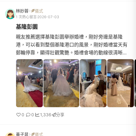
林妙蓉
儀式
1 次熱心留言
2026-07-03
基隆彭園
親友推薦選擇基隆彭園舉辦婚禮，剛好旁邊是基隆
港，可以看到整個基隆港口的風景，剛好婚禮當天有
郵輪停靠，顯得壯觀驚艷。婚禮會場的動線很清晰明
瞭，讓來賓可以清楚知道婚禮會場該怎麼走，宴會廳
在五樓華貴廳，可以...
0
0
1,336
分享
黃子晁
儀式