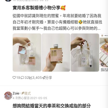
實用系客製婚禮小物分享🥰
從國中就認識到現在的閨蜜，年底就要結婚了因為我
自己年初才剛完婚，算是小有備婚經驗🤣她就直接找
我當策劃小幫手～我自己也超開心可以參與到她的人
生大事備婚的過程也是經歷各種酸甜苦辣我也幫她整
理了一些婚禮小物...
19
32
3,405
分享
Zoie
儀式
4 次熱心留言
2021-05-05
想詢問結婚當天的奉茶和交換戒指的部分