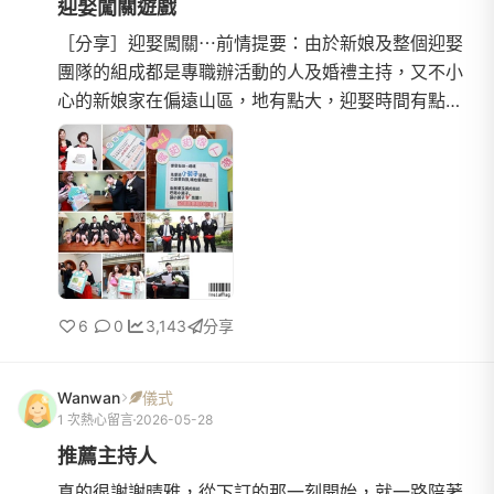
迎娶闖關遊戲
［分享］迎娶闖關⋯前情提要：由於新娘及整個迎娶
團隊的組成都是專職辦活動的人及婚禮主持，又不小
心的新娘家在偏遠山區，地有點大，迎娶時間有點
長，所以，我們把闖關當大地遊戲（？）在辦理！籌
備會議：兩次關卡數：5關關主：兩名大魔王：兩名假
新娘：1名活動說明：新郎及迎娶團隊需準時在0900
抵達新娘家，每次闖關成功即可獲得拼圖ㄧ片，失敗
則需接受懲罰！累積五片拼圖即可依照圖片指示地，
將新娘娶回家！關卡一：嘴甜甜
6
0
3,143
分享
Wanwan
儀式
1 次熱心留言
2026-05-28
推薦主持人
真的很謝謝晴雅，從下訂的那一刻開始，就一路陪著