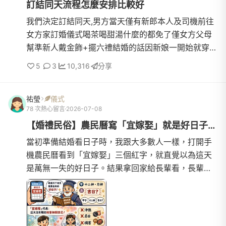
訂結同天流程怎麼安排比較好
我們決定訂結同天,男方當天僅有新郎本人及司機前往
女方家訂婚儀式喝茶喝甜湯什麼的都免了僅女方父母
幫準新人戴金飾+擺六禮結婚的話因新娘一開始就穿白
紗不換裝且為了節省時間,車隊不會出去繞一圈迎娶儀
5
3
10,316
分享
式有闖關活動+拜別請問各位像這樣流程怎麼安排比較
順呢?一開始就先闖關後來再擺六禮戴金飾拜別嗎?或
祐瑩
儀式
擺六禮闖關戴金是拜別?或有其他建議嗎?(雙方父母皆
78 次熱心留言
2026-07-08
無流程意見)
【婚禮民俗】農民曆寫「宜嫁娶」就是好日子？一個「布料與量身」...
當初準備結婚看日子時，我跟大多數人一樣，打開手
機農民曆看到「宜嫁娶」三個紅字，就直覺以為這天
是萬無一失的好日子。結果拿回家給長輩看，長輩一
對生肖卻說跟誰大沖、五行不合，當場被澆了一頭冷
水，兩代之間還差...