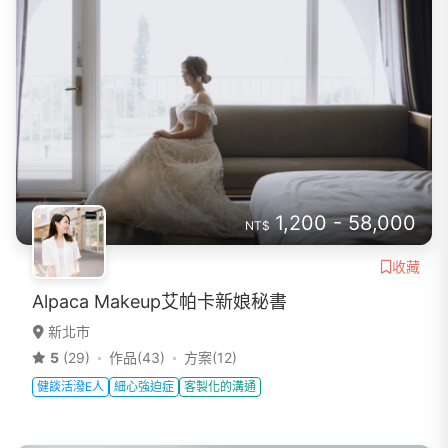
1,200 - 58,000
NT$
收藏
Alpaca Makeup艾帕卡新娘秘書
新北市
5
(29)
作品(43)
方案(12)
健談活潑E人
細心強迫症
客製化的溝通