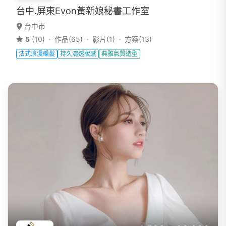
台中.屏東Evon黃新娘秘書工作室
台中市
5
(10)
作品(65)
影片(1)
方案(13)
法式浪漫編髮
持久清透妝感
典雅氣質造型