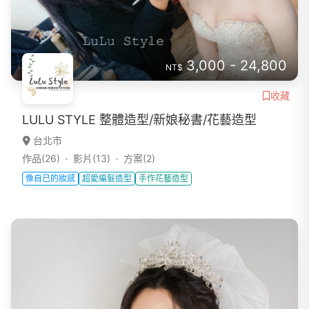
3,000 - 24,800
NT$
收藏
LULU STYLE 整體造型/新娘秘書/花藝造型
台北市
作品(26)
影片(13)
方案(2)
像自已的妝感
超愛編髮造型
手作花藝造型