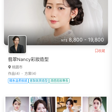
8,800 - 19,800
NT$
收藏
翡翠Nancy彩妝造型
桃園市
作品(4)
方案(4)
韓系溫柔妝感
客製氣質造型
清透底妝專長