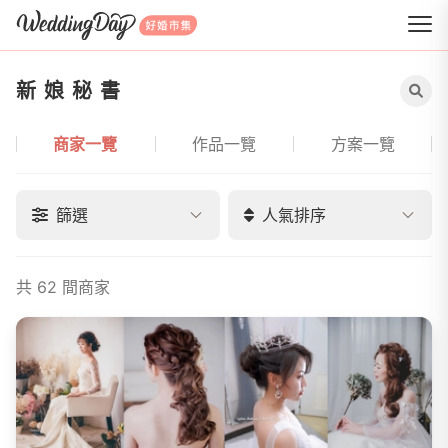
WeddingDay 好婚市集
新娘秘書
商家一覽
作品一覽
方案一覽
新娘秘書導覽
篩選
人氣排序
共 62 間商家