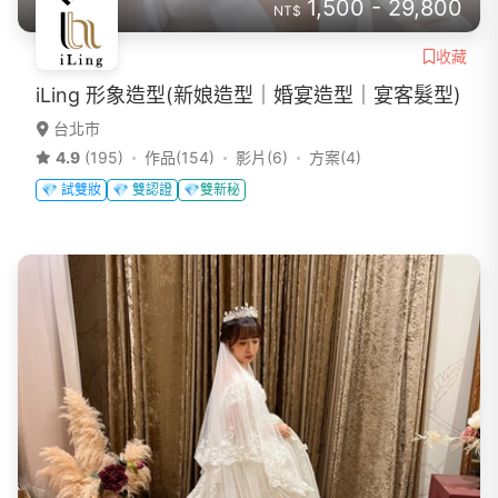
1,500 - 29,800
NT$
收藏
iLing 形象造型(新娘造型｜婚宴造型｜宴客髮型)
台北市
4.9
(195)
作品(154)
影片(6)
方案(4)
💎 試雙妝
💎 雙認證
💎雙新秘