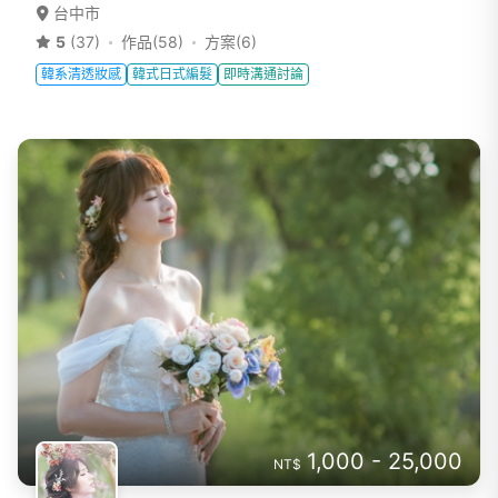
台中市
5
(37)
作品(58)
方案(6)
韓系清透妝感
韓式日式編髮
即時溝通討論
1,000 - 25,000
NT$