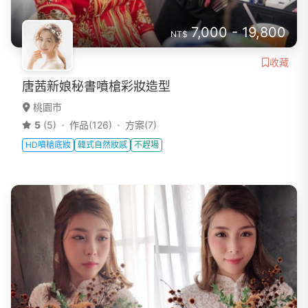
7,000 - 19,800
NT$
收藏
唐茜新娘秘書噴槍彩妝造型
桃園市
5
(5)
作品(126)
方案(7)
HD噴槍底妝
韓式自然妝感
不趕場