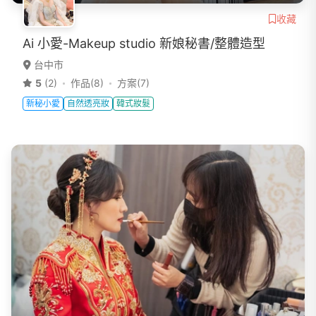
收藏
Ai 小愛-Makeup studio 新娘秘書/整體造型
台中市
5
(2)
作品(8)
方案(7)
新秘小愛
自然透亮妝
韓式妝髮