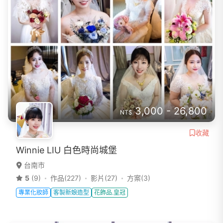
3,000 - 26,800
NT$
收藏
Winnie LIU 白色時尚城堡
台南市
5
(9)
作品(227)
影片(27)
方案(3)
專業化妝師
客製新娘造型
花飾品.皇冠