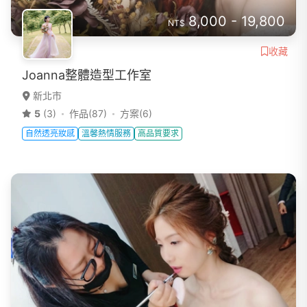
8,000 - 19,800
NT$
收藏
Joanna整體造型工作室
新北市
5
(3)
作品(87)
方案(6)
自然透亮妝感
溫馨熱情服務
高品質要求