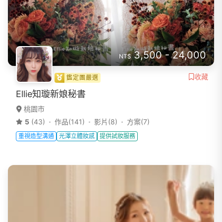
3,500 - 24,000
NT$
收藏
鑑定團嚴選
Ellie知璇新娘秘書
桃園市
5
(43)
作品(141)
影片(8)
方案(7)
重視造型溝通
光澤立體妝感
提供試妝服務