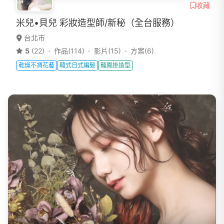
收藏
米兒•貝兒 彩妝造型師/新秘（全台服務）
台北市
5
(22)
作品(114)
影片(15)
方案(6)
乾燥不凋花藝
韓式日式編髮
龍鳳掛造型