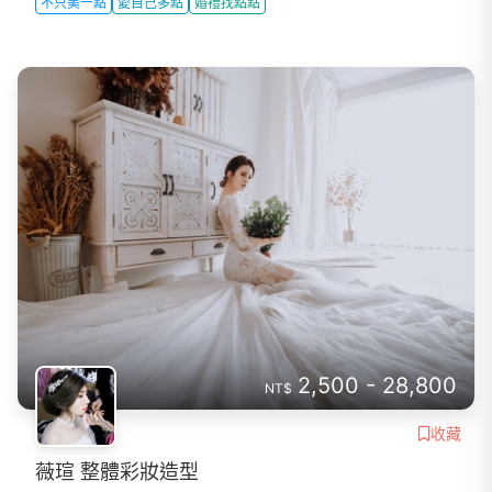
不只美一點
愛自己多點
婚禮找點點
2,500 - 28,800
NT$
收藏
薇瑄 整體彩妝造型