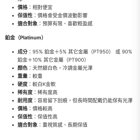
價格
：相對便宜
保值性
：價格會受金價波動影響
適合對象
：預算有限、喜歡輕盈感
鉑金（Platinum）
成分
：95% 鉑金＋5% 其它金屬（PT950） 或 90%
鉑金＋10% 其它金屬（PT900）
顏色
：天然銀白色，冷調金屬光澤
重量
：較重
硬度
：較白K金軟
稀有度
：稀有度高
耐用度
：容易留下刮痕，但長時間配戴仍能保有光澤
價格
：價格較高
保值性
：保值性高
適合對象
：重視質感、長期保值