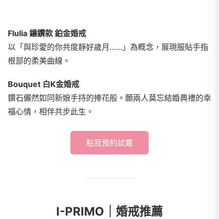
Flulia 鑲鑽款 鉑金婚戒
以「與珍愛的你共度靜好歲月……」為概念，展現服貼手指
根部的柔美曲線。
Bouquet 白K金婚戒
鑽石儼然如同新娘手持的捧花般。願兩人莫忘結婚典禮的幸
福心情，相伴共步此生。
點我預約試戴
I-PRIMO｜婚戒推薦