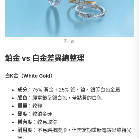
圖／ith
鉑金 vs 白金差異總整理
白K金（White Gold）
成分
：75% 黃金＋25% 鈀、鎳、銀等白色金屬
顏色
：經電鍍呈銀白色，帶點黃的白色
重量
：較輕
硬度
：較鉑金硬
稀有度
：較易取得
耐用度
：不易磨損變形，但需定期重新電鍍以維持光
澤