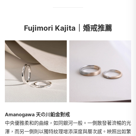
Fujimori Kajita｜婚戒推薦
Amanogawa 天の川鉑金對戒
中央優雅柔和的曲線，如同銀河一般。一側散發著流暢的光
澤，而另一側則以獨特紋理增添深度與層次感。映照出如繁