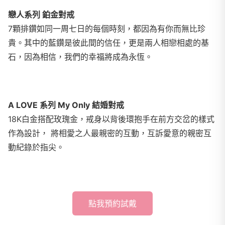
戀人系列 鉑金對戒
7顆排鑽如同一周七日的每個時刻，都因為有你而無比珍
貴。其中的藍鑽是彼此間的信任，更是兩人相戀相處的基
石，因為相信，我們的幸福將成為永恆。
A LOVE 系列 My Only 結婚對戒
18K白金搭配玫瑰金，戒身以背後環抱手在前方交岔的樣式
作為設計， 將相愛之人最親密的互動，互訴愛意的親密互
動紀錄於指尖。
點我預約試戴