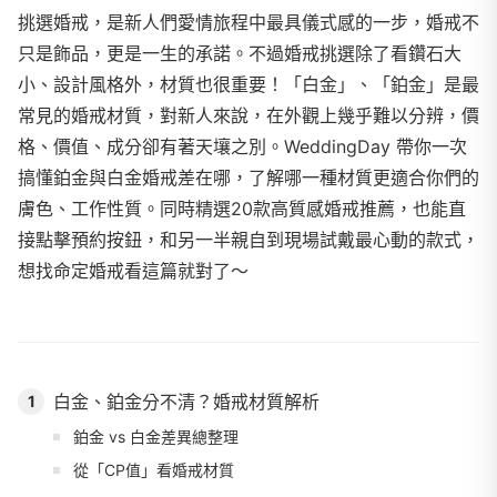
挑選婚戒，是新人們愛情旅程中最具儀式感的一步，婚戒不
只是飾品，更是一生的承諾。不過婚戒挑選除了看鑽石大
小、設計風格外，材質也很重要！「白金」、「鉑金」是最
常見的婚戒材質，對新人來說，在外觀上幾乎難以分辨，價
格、價值、成分卻有著天壤之別。WeddingDay 帶你一次
搞懂鉑金與白金婚戒差在哪，了解哪一種材質更適合你們的
膚色、工作性質。同時精選20款高質感婚戒推薦，也能直
接點擊預約按鈕，和另一半親自到現場試戴最心動的款式，
想找命定婚戒看這篇就對了～
白金、鉑金分不清？婚戒材質解析
1
鉑金 vs 白金差異總整理
從「CP值」看婚戒材質