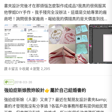
書夾設計完後才在那煩惱怎麼製作成成品?我真的很佩服其
他學姐DIY手作，我手殘完全沒辦法，這還是交給專業的廠
商吧！詢問很多家廠商，報給我的價錢真的是天價直到找到
這家廠商，價錢真的是弗心來的，成品一本竟然300元有
找?（含書約2張）這價錢對我來說真的很滿意，再回頭看
到那些報價，我白眼都翻到後腦，這價錢我都可以做來賣
了?（我沒有要攻擊廠商，如果不喜歡這篇，歡迎跳過）來
看看材質
讚 8
留言 9
收藏 4
瀏覽 2,295
DIY
2018-03-26
強迫症新娘教妳設計👉屬於自己結婚書約
強迫症新娘（人妻）又來了? 最近在幫朋友設計書夾&amp;
書約才發現我沒有分享過 ?各區戶政事務所都有提供給民眾