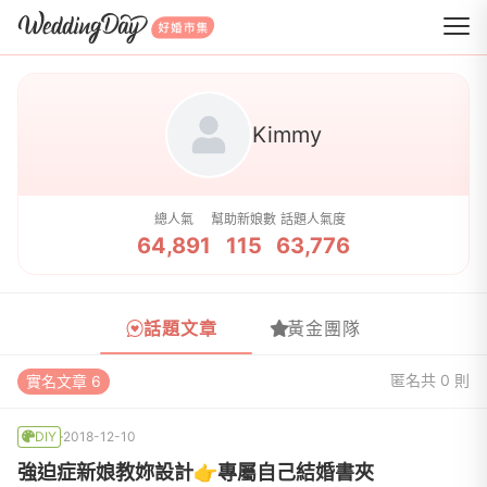
WeddingDay 好婚市集
Kimmy
總人氣
幫助新娘數
話題人氣度
64,891
115
63,776
話題文章
黃金團隊
匿名
共 0 則
實名文章 6
DIY
2018-12-10
強迫症新娘教妳設計👉專屬自己結婚書夾