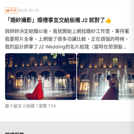
推薦
2016-10-12
「婚紗攝影」婚禮事宜交給板橋 J2 就對了👍
與帥帥決定結婚以後，我就開始上網找婚紗工作室，秉持著
我要照片全拿，上網做了很多功課比較，正在煩惱的時候，
我的設計師拿了J2 Wedding的名片給我（當時在剪頭髮
中），還說妳去看看不一定要簽約，因為自己喜歡比較重
要。 一踏進店裡，接待人員佳瑩很細心的講解包套內容，
帶我們參觀環境，試穿禮服還可以盡情地拍照，連道具都幫
妳準備好了，還指導妳姿勢要怎麼擺，讓你拍的夠～重點是
我們還沒有簽約啊！有哪一家工作室
讚 0
留言 0
收藏 1
瀏覽 734