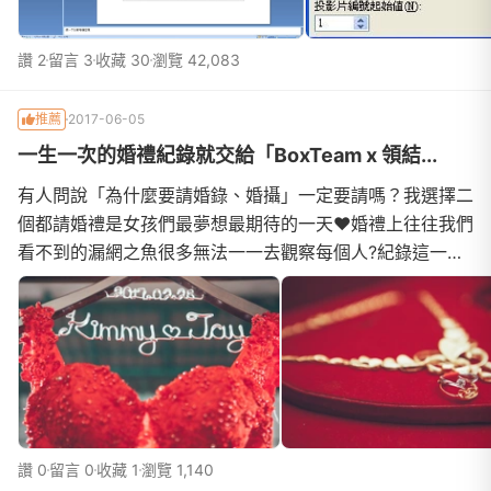
讚 2
留言 3
收藏 30
瀏覽 42,083
推薦
2017-06-05
一生一次的婚禮紀錄就交給「BoxTeam x 領結...
有人問說「為什麼要請婚錄、婚攝」一定要請嗎？我選擇二
個都請婚禮是女孩們最夢想最期待的一天❤️婚禮上往往我們
看不到的漏網之魚很多無法一一去觀察每個人?紀錄這一切
不只能讓我們看到的更多當我們看著那些照片的時候還能回
想起當下所發生的過程但沒有好的紀錄就沒有永恆的回憶
讚 0
留言 0
收藏 1
瀏覽 1,140