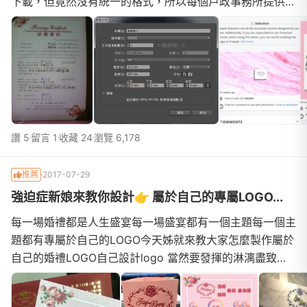
下載，但竟然沒有統一的格式，所以每個戶政事務所提供的
版本都不太相同～網路上分享的書約極少有中英版本，所以
我選擇了此款內文，書約上我有偷吃步，你們有發現嗎？我
為了整體美觀將新郎?新娘?姓名、生日，中間身份證、住
址，最下面登記日我都先打上去了，其餘空白部分親自填寫
讚 5
留言 1
收藏 24
瀏覽 6,178
推薦
2017-07-29
強迫症新娘來教你設計👉 屬於自己的專屬LOGO...
每一場婚禮都是人生盛宴每一場盛宴都有一個主題每一個主
題都有專屬於自己的LOGO今天姊就來教大家怎麼製作屬於
自己的婚禮LOGO自己設計logo 當然要發揮的淋漓盡致，
婚禮上就大放異彩～能出現的就不放過（有人跟我一樣是強
迫症新娘嗎 ? ）信封、喜帖三角桌卡餐廳座位圖婚禮背