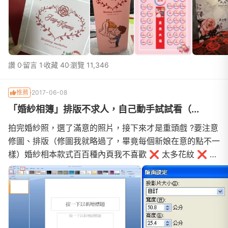
板、舞台其實還有很多照片沒有PO上來～我怕大家覺得我
太瘋狂 ?其實很簡單，準備好下列步驟，做出屬於你的獨一
無二的LOGO步驟一：先下
讚 0
留言 1
收藏 40
瀏覽 11,346
推薦
2017-06-08
「婚紗相簿」排版不求人，自己動手試試看（...
拍完婚紗照，選了滿意的照片，接下來才是重頭戲 ?要注意
修圖、排版（修圖我就略過了，畢竟每個新娘在意的點不一
樣）婚紗相本款式百百種內頁我不喜歡 ❌ 太多花紋 ❌ 浮
水印 ❌ 英文詞彙 ❌也許不豐富，也許太過於單調，不過
我就是喜歡簡簡單單 ?十年後拿出來也不會覺得『天啊！這
是那個年代的美感 ? 』回歸正傳，個人覺得每一家婚紗
店，排版就像套公式一樣～ ?強迫症新娘 ? 堅持自己排排看
我選擇相簿款式『方形