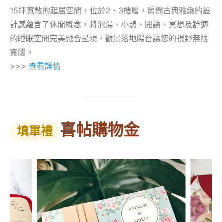
15坪寬敞的起居空間，位於2、3樓層，房間古典雅緻的設
計感蘊含了休閒概念，將泡湯、小憩、閱讀、冥想及舒適
的睡眠空間完美融合呈現，觀景落地陽台讓您的視野無限
寬闊。
>>>
查看詳情
喜帖購物金
填單禮