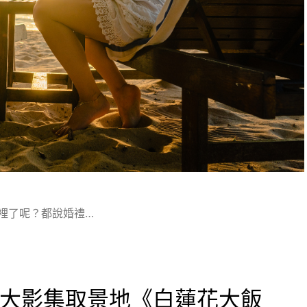
裡了呢？都說婚禮…
0大影集取景地《白蓮花大飯