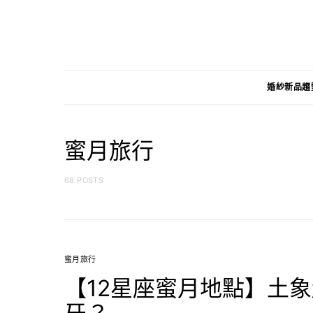
婚紗新品趨
蜜月旅行
68 POSTS
蜜月旅行
【12星座蜜月地點】土