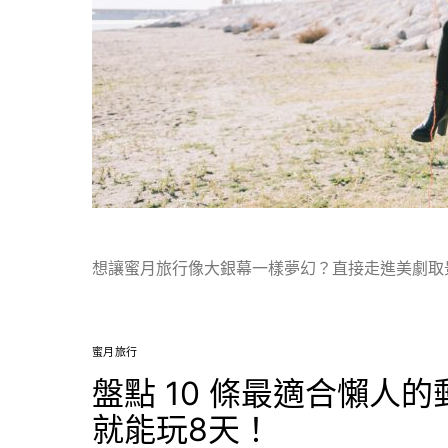
想讓蜜月旅行像大銀幕一樣夢幻？直接走進美劇取景
蜜月旅行
盤點 10 條最適合懶人
就能玩8天！