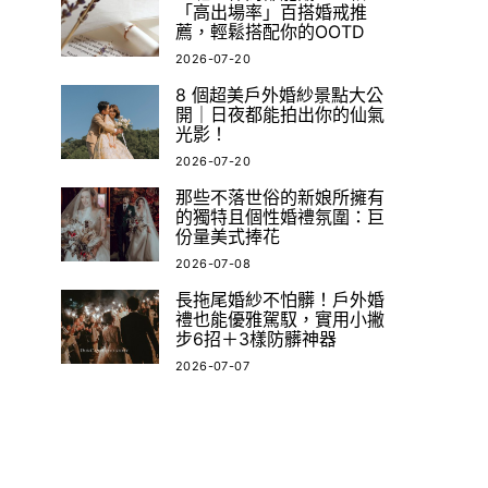
「高出場率」百搭婚戒推
薦，輕鬆搭配你的OOTD
2026-07-20
8 個超美戶外婚紗景點大公
開｜日夜都能拍出你的仙氣
光影！
2026-07-20
那些不落世俗的新娘所擁有
的獨特且個性婚禮氛圍：巨
份量美式捧花
2026-07-08
長拖尾婚紗不怕髒！戶外婚
禮也能優雅駕馭，實用小撇
步6招＋3樣防髒神器
2026-07-07