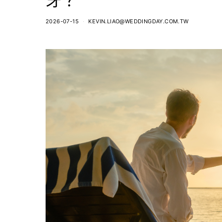
牙？
2026-07-15
KEVIN.LIAO@WEDDINGDAY.COM.TW