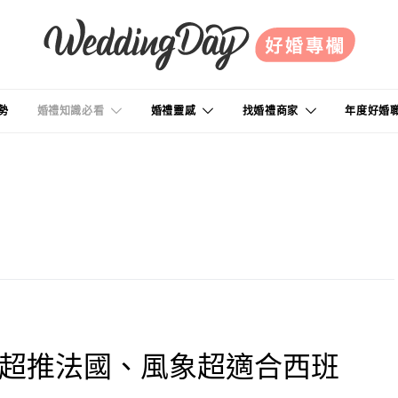
勢
婚禮知識必看
婚禮靈感
找婚禮商家
年度好婚
象超推法國、風象超適合西班