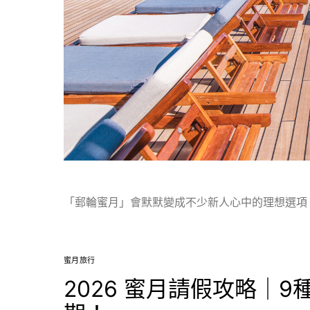
「郵輪蜜月」會默默變成不少新人心中的理想選項
蜜月旅行
2026 蜜月請假攻略｜9