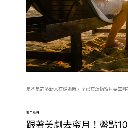
是不是許多新人在備婚時，早已在煩惱蜜月要去哪
蜜月旅行
跟著美劇去蜜月！盤點1