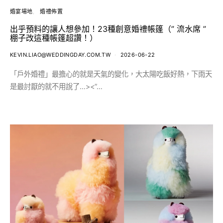
婚宴場地
婚禮佈置
出乎預料的讓人想參加！23種創意婚禮帳篷（” 流水席 ”
棚子改這種帳篷超讚！）
KEVIN.LIAO@WEDDINGDAY.COM.TW
2026-06-22
「戶外婚禮」最擔心的就是天氣的變化，大太陽吃飯好熱，下雨天
是最討厭的就不用說了…><”…