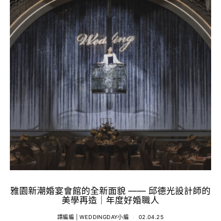
雅園新潮婚宴會館的全新面貌 —— 邱德光設計師的
美學再造｜年度好婚職人
譚編編 | WEDDINGDAY小編
02.04.25