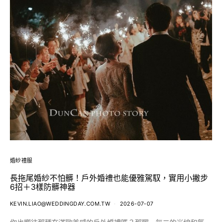
婚紗禮服
長拖尾婚紗不怕髒！戶外婚禮也能優雅駕馭，實用小撇步
6招＋3樣防髒神器
KEVIN.LIAO@WEDDINGDAY.COM.TW
2026-07-07