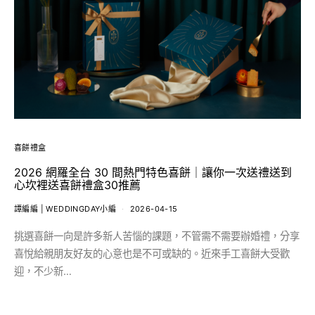
喜餅禮盒
2026 網羅全台 30 間熱門特色喜餅｜讓你一次送禮送到
心坎裡送喜餅禮盒30推薦
譚編編 | WEDDINGDAY小編
2026-04-15
挑選喜餅一向是許多新人苦惱的課題，不管需不需要辦婚禮，分享
喜悅給親朋友好友的心意也是不可或缺的。近來手工喜餅大受歡
迎，不少新…