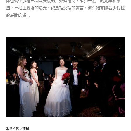
你也嚮往那種充滿歐美感的戶外婚禮嗎？那獨一無二的光線和氛
圍，草地上灑落的陽光、微風裡交換的誓言，還有裙擺隨著步伐輕
盈展開的畫…
婚禮習俗／流程