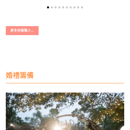
更多好婚職人…
婚禮籌備