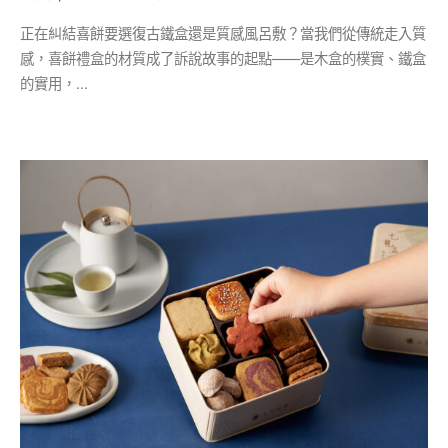
正在糾結喜餅要選復古鐵盒還是質感風呂敷？當我們從傳統走入質
感，喜餅禮盒的材質成了訴說故事的起點——是木盒的樸實、鐵盒
的實用，…