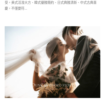
受，美式活潑大方、韓式優雅簡約、日式典雅清新、中式古典喜
慶，不僅要符…