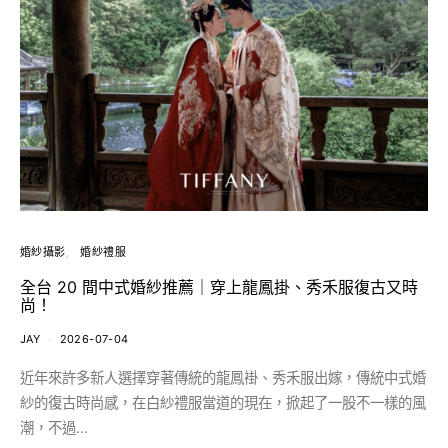
婚紗攝影
婚紗禮服
全台 20 間中式婚紗推薦｜穿上龍鳳掛、秀禾服復古又時
尚！
JAY
2026-07-04
近年來許多新人選擇穿著傳統的龍鳳褂、秀禾服出嫁，傳統中式婚
紗的復古時尚感，在白紗禮服當道的現在，掀起了一股不一樣的風
潮，不過…