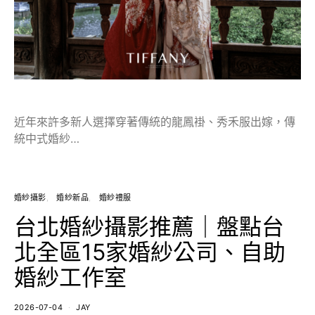
近年來許多新人選擇穿著傳統的龍鳳褂、秀禾服出嫁，傳
統中式婚紗…
婚紗攝影
婚紗新品
婚紗禮服
台北婚紗攝影推薦｜盤點台
北全區15家婚紗公司、自助
婚紗工作室
2026-07-04
JAY