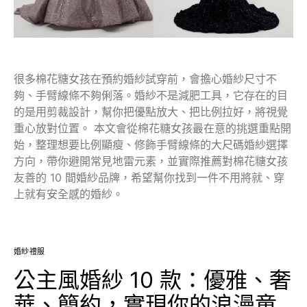
很多棉花糖女孩在預約婚紗試穿前，會擔心婚紗尺寸不
夠、手臂線條不夠俐落。婚紗不是減肥工具，它存在的目
的是用剪裁設計，幫你把優點放大、把比例拉好，將視覺
重心放對位置。 本文會從棉花糖女孩最在意的挑選重點開
始，整理想要比例顯瘦、修飾手臂線條的大尺碼婚紗選擇
方向，帶你避開常見地雷元素，並實際推薦對棉花糖女孩
友善的 10 間婚紗品牌，希望幫你找到一件不用將就、穿
上就有安全感的婚紗。
婚紗禮服
公主風婚紗 10 款：優雅、奢
華、簡約，實現你的浪漫童