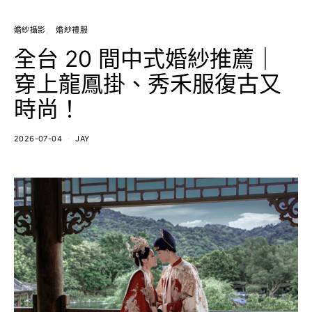
婚紗攝影
婚紗禮服
全台 20 間中式婚紗推薦｜
穿上龍鳳掛、秀禾服復古又
時尚！
2026-07-04
JAY