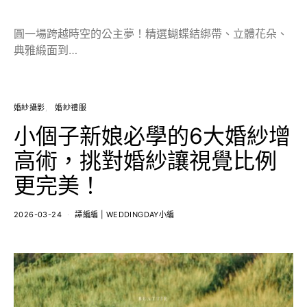
圓一場跨越時空的公主夢！精選蝴蝶結綁帶、立體花朵、
典雅緞面到…
婚紗攝影
婚紗禮服
小個子新娘必學的6大婚紗增
高術，挑對婚紗讓視覺比例
更完美！
2026-03-24
譚編編 | WEDDINGDAY小編