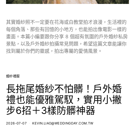
其實婚紗照不一定要在花海或白教堂拍才浪漫，生活裡的
每個角落、那些有回憶的小地方，也能拍出像電影一樣的
畫面。本篇小編要跟你分享 8 個超有氛圍的戶外婚紗私房
景點，以及戶外婚紗拍攝常見問題，希望這篇文章能讓你
找到屬於你們的靈感，拍出專屬的愛情風景。
婚紗禮服
長拖尾婚紗不怕髒！戶外婚
禮也能優雅駕馭，實用小撇
步6招＋3樣防髒神器
2026-07-07
KEVIN.LIAO@WEDDINGDAY.COM.TW