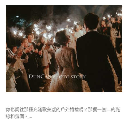
你也嚮往那種充滿歐美感的戶外婚禮嗎？那獨一無二的光
線和氛圍，…