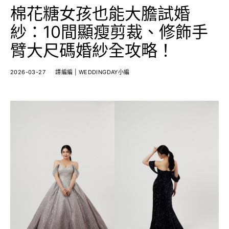
棉花糖女孩也能大膽試婚
紗：10間顯瘦剪裁、修飾手
臂大尺碼婚紗全攻略！
2026-03-27
譚編編 | WEDDINGDAY小編