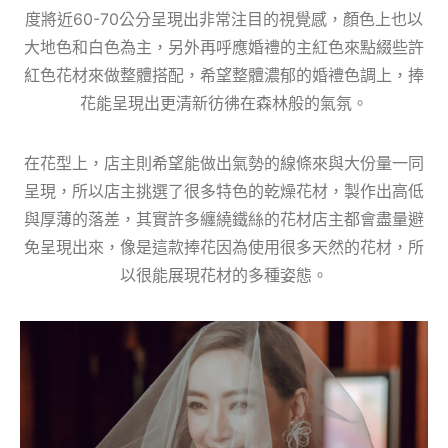
度將近60-70公分呈現出非常注目的視覺感，顏色上也以
大地色和白色為主，另外再呼應婚禮的主紅色來點綴些許
紅色花材來做整體搭配，希望整體濃郁的婚禮色調上，捧
花能呈現出更清新彷彿在森林般的氣氛。
在花型上，店主則希望能做出氣勢的線條來與大份量一同
呈現，所以店主挑選了很多特色的乾燥花材，製作出高低
與厚薄的落差，其實許多纏繞鐵絲的花材店主都會盡量避
免呈現出來，像是這款捧花因為使用很多天然的花材，所
以很能展現花材的多種姿態。