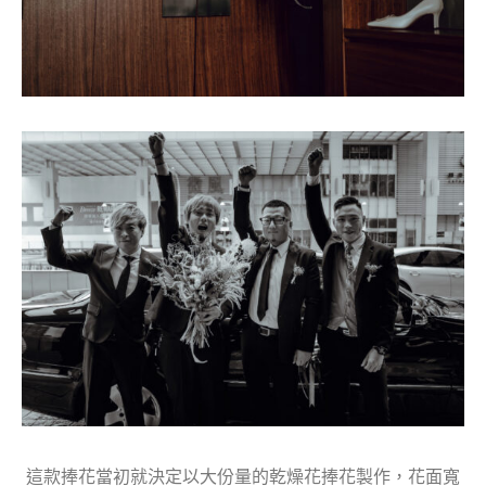
這款捧花當初就決定以大份量的乾燥花捧花製作，花面寬