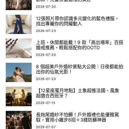
2026-07-30
12張照片帶你認識多元變化的藍色禮服，
找出專屬你的閃耀動人
2026-07-23
上班、休閒都能戴！9 款「高出場率」百搭
婚戒推薦，輕鬆搭配你的OOTD
2026-07-20
8 個超美戶外婚紗景點大公開｜日夜都能拍
出你的仙氣光影！
2026-07-20
【12星座蜜月地點】土象超推法國、風象
超適合西班牙？
2026-07-15
長拖尾婚紗不怕髒！戶外婚禮也能優雅駕
馭，實用小撇步6招＋3樣防髒神器
2026-07-07