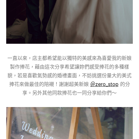
一直以來，店主都希望能以獨特的美感來為喜愛我的新娘
製作捧花，藉由這次分享希望讓妳們感受捧花的多種樣
貌，若是喜歡氣勢感的婚禮畫面，不妨挑選份量大的美式
捧花來做最佳的陪襯！謝謝超美新娘
＠zero_stop
的分
享。另外其他同款捧花也一同分享給你們～