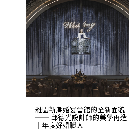
雅園新潮婚宴會館的全新面貌
—— 邱德光設計師的美學再造
｜年度好婚職人