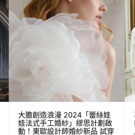
大膽創造浪漫 2024「蕾絲娃
娃法式手工婚紗」繆思計劃啟
動！東歐設計師婚紗新品 試穿