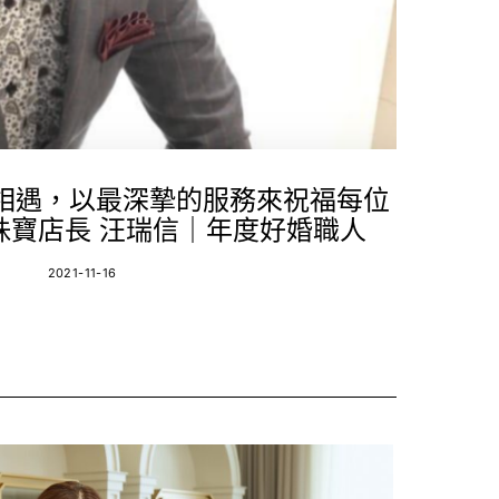
相遇，以最深摯的服務來祝福每位
珠寶店長 汪瑞信｜年度好婚職人
2021-11-16