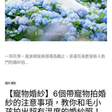
一到花季，風景總是美得嘆為觀止，浪漫花海更是新人熱
門的婚紗拍…
婚紗攝影
【寵物婚紗】6個帶寵物拍婚
紗的注意事項，教你和毛小
孩拍出超有溫度的婚紗照！