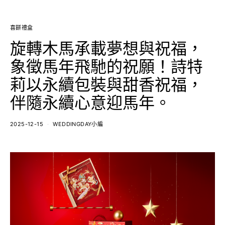
喜餅禮盒
旋轉木馬承載夢想與祝福，
象徵馬年飛馳的祝願！詩特
莉以永續包裝與甜香祝福，
伴隨永續心意迎馬年。
2025-12-15
WEDDINGDAY小編