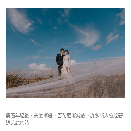
農曆年過後，天氣漸暖，百花逐漸綻放。許多新人會趁著
這美麗的時…