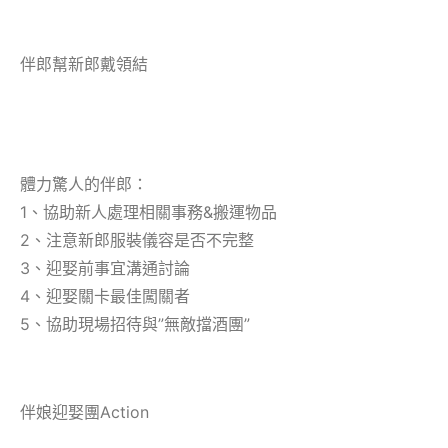
伴郎幫新郎戴領結
體力驚人的伴郎：
1、協助新人處理相關事務&搬運物品
2、注意新郎服裝儀容是否不完整
3、迎娶前事宜溝通討論
4、迎娶關卡最佳闖關者
5、協助現場招待與”無敵擋酒團”
伴娘迎娶團Action