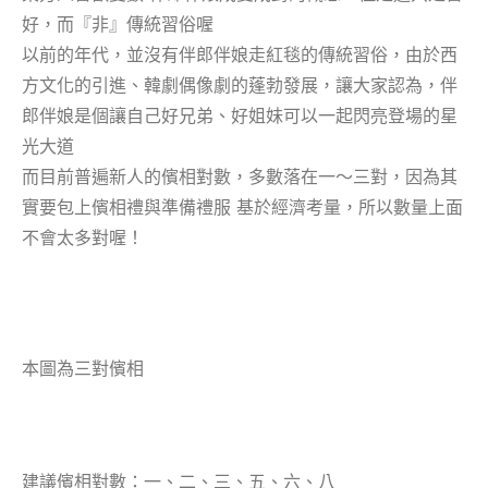
好，而『非』傳統習俗喔
以前的年代，並沒有伴郎伴娘走紅毯的傳統習俗，由於西
方文化的引進、韓劇偶像劇的蓬勃發展，讓大家認為，伴
郎伴娘是個讓自己好兄弟、好姐妹可以一起閃亮登場的星
光大道
而目前普遍新人的儐相對數，多數落在
一～三對
，因為其
實要包上儐相禮與準備禮服 基於經濟考量，所以數量上面
不會太多對喔！
本圖為三對儐相
建議儐相對數：一、二、三、五、六、八