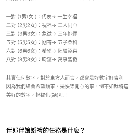
一對 (1男1女 )：代表→
一生幸福
二對 (2男2女)：祝福→
二人同心
三對 (3男3女)：象徵→
三年抱倆
五對 (5男5女)：期待→
五子登科
六對 (6男6女)：希望→
陸續添喜
八對 (8男8女)：盼望→
萬事皆發
其實任何數字，對於東方人而言，都會是好數字好吉利！
因為我們總會希望囍事，是快樂開心的事，倒不如就將這
美好的數字，
祝福化(話)
吧！
伴郎伴娘婚禮的任務是什麼？