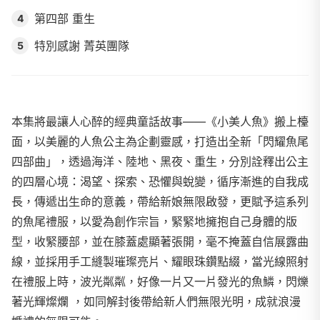
第四部 重生
4
特別感謝 菁英團隊
5
本集將最讓人心醉的經典童話故事——《小美人魚》搬上檯
面，以美麗的人魚公主為企劃靈感，打造出全新「閃耀魚尾
四部曲」，透過海洋、陸地、黑夜、重生，分別詮釋出公主
的四層心境：渴望、探索、恐懼與蛻變，循序漸進的自我成
長，傳遞出生命的意義，帶給新娘無限啟發，更賦予這系列
的魚尾禮服，以愛為創作宗旨，緊緊地擁抱自己身體的版
型，收緊腰部，並在膝蓋處顯著張開，毫不掩蓋自信展露曲
線，並採用手工縫製璀璨亮片、耀眼珠鑽點綴，當光線照射
在禮服上時，波光粼粼，好像一片又一片發光的魚鱗，閃爍
著光輝燦爛 ，如同解封後帶給新人們無限光明，成就浪漫