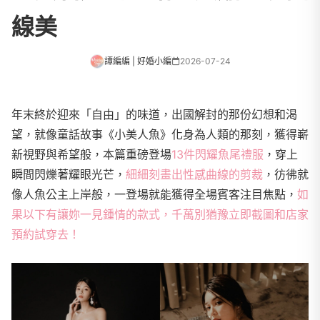
線美
譚編編 | 好婚小編
2026-07-24
年末終於迎來「自由」的味道，出國解封的那份幻想和渴
望，就像童話故事《小美人魚》化身為人類的那刻，獲得嶄
新視野與希望般，本篇重磅登場
13件閃耀魚尾禮服
，穿上
瞬間閃爍著耀眼光芒，
細細刻畫出性感曲線的剪裁
，彷彿就
像人魚公主上岸般，一登場就能獲得全場賓客注目焦點，
如
果以下有讓妳一見鍾情的款式，千萬別猶豫立即截圖和店家
預約試穿去！