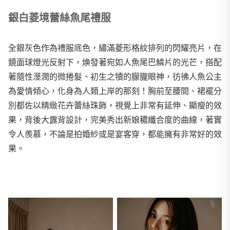
銀白菱境蕾絲魚尾禮服
全銀灰色作為禮服底色，繡滿菱形格紋排列的閃耀亮片，在
鏡面球燈光反射下，煥發著宛如人魚尾巴鱗片的光芒，搭配
著隨性溼潤的微捲髮、初生之犢的朦朧眼神，彷彿人魚公主
為愛情傾心，化身為人類上岸的那刻！胸前至腰間、裙襬分
別都佐以精緻花卉蕾絲珠飾，視覺上非常有延伸、顯瘦的效
果，背後大露背設計，完美秀出新娘穠纖合度的曲線，著實
令人羨慕，不論是拍婚紗或是宴客穿，都能擁有非常好的效
果。