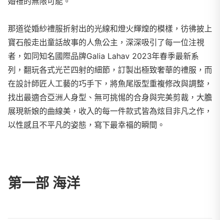
婚禮的無限可能。
那道從婚紗禮服折射出的光線和燈火輝煌的模樣，彷彿披上
寶石般走出童話故事的人魚公主，深深吸引了每一位注視
者，如同知名國際品牌Galia Lahav 2023年春季最新系
列，翻玩各式光芒四射的細節，訂製出極致奢華的禮服，而
在設計師匠人工藝的巧手下，將魚尾版型重複修改與調整，
找出最適合亞洲人身型、無可挑惕的合身與完美剪裁，大膽
展現新娘的曲線美，收入的每一件款式皆為炫目非凡之作，
以性感且不平凡的姿態，寫下最幸褔的瞬間。
第一部 海洋