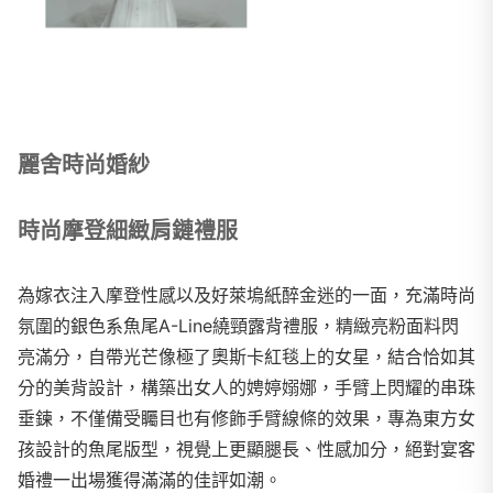
麗舍時尚婚紗
時尚摩登細緻肩鏈禮服
為嫁衣注入摩登性感以及好萊塢紙醉金迷的一面，充滿時尚
氛圍的銀色系魚尾A-Line繞頸露背禮服，精緻亮粉面料閃
亮滿分，自帶光芒像極了奧斯卡紅毯上的女星，結合恰如其
分的美背設計，構築出女人的娉婷嫋娜，手臂上閃耀的串珠
垂鍊，不僅備受矚目也有修飾手臂線條的效果，專為東方女
孩設計的魚尾版型，視覺上更顯腿長、性感加分，絕對宴客
婚禮一出場獲得滿滿的佳評如潮。