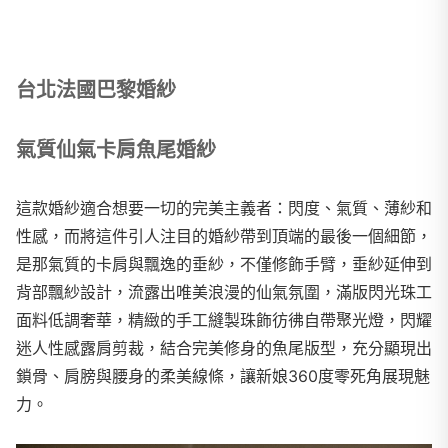
台北法國巴黎婚紗
氣質仙氣卡肩魚尾婚紗
這款婚紗適合想要一切的完美主義者：閃度、氣質、薄紗和
性感，而將這件引人注目的婚紗帶到頂端的最後一個細節，
是那氣質的卡肩與飄逸的垂紗，不僅修飾手臂，垂紗延伸到
背部飄紗設計，流露出唯美浪漫的仙氣氛圍，滿版閃光珠工
面料低調奢華，精緻的手工縫製珠飾彷彿自帶聚光燈，閃耀
迷人性感露肩剪裁，結合完美修身的魚尾版型，充分顯現出
鎖骨、肩膀與腰身的柔美線條，讓新娘360度零死角展現魅
力。