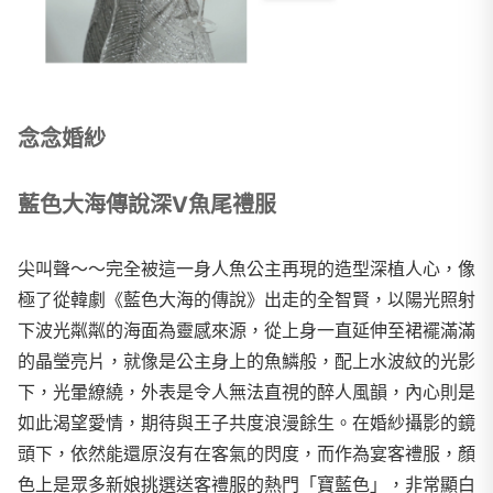
念念婚紗
藍色大海傳說深V魚尾禮服
尖叫聲～～完全被這一身人魚公主再現的造型深植人心，像
極了從韓劇《藍色大海的傳說》出走的全智賢，以陽光照射
下波光粼粼的海面為靈感來源，從上身一直延伸至裙襬滿滿
的晶瑩亮片，就像是公主身上的魚鱗般，配上水波紋的光影
下，光暈繚繞，外表是令人無法直視的醉人風韻，內心則是
如此渴望愛情，期待與王子共度浪漫餘生。在婚紗攝影的鏡
頭下，依然能還原沒有在客氣的閃度，而作為宴客禮服，顏
色上是眾多新娘挑選送客禮服的熱門「寶藍色」，非常顯白