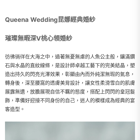
Queena Wedding昆娜經典婚紗
璀璨無暇深V桃心領婚紗
彷彿徜徉在大海之中，過著無憂無慮的人魚公主般，鑲滿鑽
石與水晶的直紋線條，是設計師卓越工藝下的完美結晶，塑
造出持久的閃亮光澤效果，彰顯由內而外純潔無瑕的氣息，
轉身後，深至腰窩的透膚美背設計，讓女性柔滑雪白的肌膚
展露無遺，放膽展現自信不羈的態度，搭配上閃閃的皇冠髮
飾，準備好迎接不同身份的自己，迷人的模樣成為經典的宴
客造型。