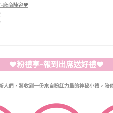
-廠商陣容♥
♥
♥
♥粉禮享-報到出席送好禮♥
新人們，將收到一份來自粉紅力量的神秘小禮，陪