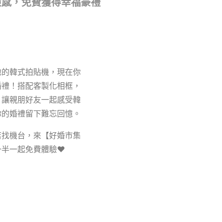
靈感，免費獲得幸福豪禮
地的韓式拍貼機，現在你
婚禮！搭配客製化相框，
，讓親朋好友一起感受韓
你的婚禮留下難忘回憶。
店找機台，來【好婚市集
一半一起免費體驗❤