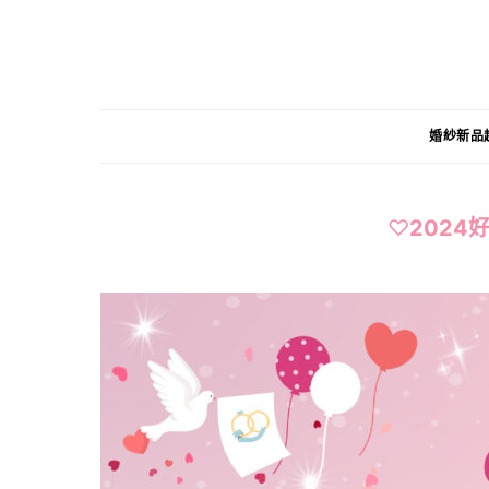
婚紗新品
♡
202