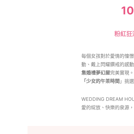
10
粉紅狂
每個女孩對於愛情的憧憬
動、戴上閃耀鑽戒的感動
集婚禮夢幻屋
完美實現。
「少女的午茶時間
」挑選
WEDDING DREA
愛的綻放、快樂的泉源，