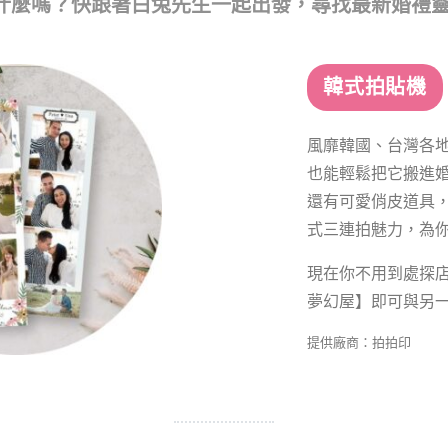
行什麼嗎？快跟著白兔先生一起出發，尋找最新婚禮
韓式拍貼機
風靡韓國、台灣各
也能輕鬆把它搬進
還有可愛俏皮道具
式三連拍魅力，為
現在你不用到處探
夢幻屋】即可與另
提供廠商：拍拍印