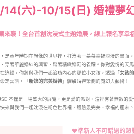
/14(六)-10/15
(日
) 婚禮夢
潮來襲！全台首創沈浸式主題婚展，線上報名享幸
，是童年時期在想像的世界裡，打造著一幕幕幸福浪漫的畫面。
、穿著華麗婚紗的興奮、踏著精緻婚鞋的雀躍。你對愛情的天馬
在這裡，你將與我們一起治癒內心的那位小女孩，透過「
女孩的
命定喜餅，「
新娘的完美婚禮」
體驗婚禮策劃的魔幻與藝術！
M HOUSE 不僅是一場盛大的展覽，更是愛的派對。這裡有著無數
快來與我們一起沈浸在粉色世界裡，體驗最完美、幸福的週末。
♥
準新人不可錯過的超