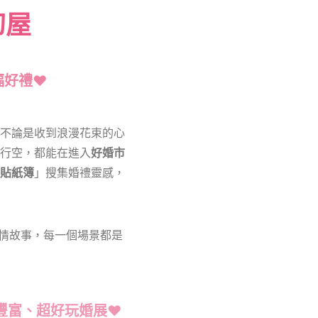
幻屋
福好禮
❤️
不論是收到浪漫花束的心
行空，都能在進入
好婚市
貼紙簿
」搜集婚禮靈感，
的愛情故事，每一個場景都是
豐富、超好玩婚展
♥