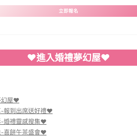
立即報名
♥
進入婚禮夢幻屋
♥
夢幻屋♥
-報到出席送好禮♥
-婚禮靈感搜集♥
-喜餅午茶盛會♥