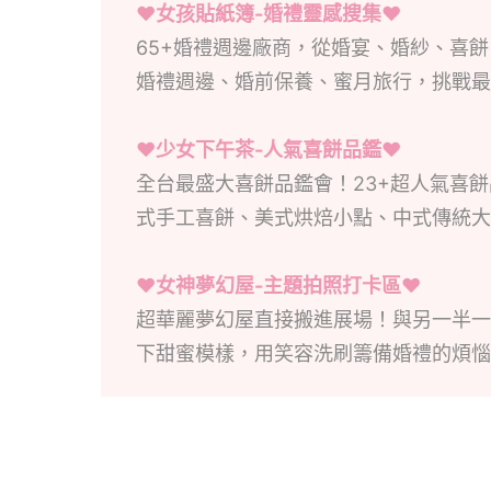
♥
女孩貼紙簿-婚禮靈感搜集
♥
65+婚禮週邊廠商，從婚宴、婚紗、喜
婚禮週邊、婚前保養、蜜月旅行，挑戰最
♥
少女下午茶-人氣喜餅品鑑
♥
全台最盛大喜餅品鑑會！23+超人氣喜
式手工喜餅、美式烘焙小點、中式傳統大
♥
女神夢幻屋-主題拍照打卡區♥
超華麗夢幻屋直接搬進展場！與另一半一
下甜蜜模樣，用笑容洗刷籌備婚禮的煩惱