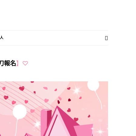
人
刀報名
】♡