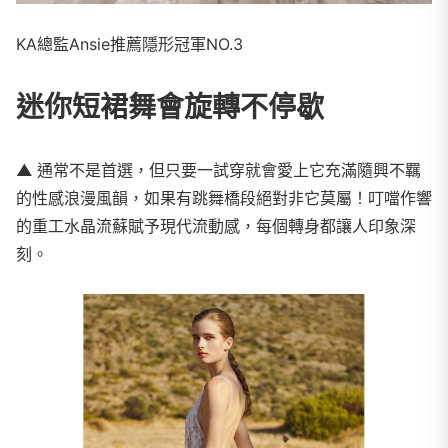
KA總監Ansie推薦隱形冠軍NO.3
迷你短裙舞會旋轉不停歇
▲
通常不是首選，但只要一試穿就會愛上它充滿隨興不羈
的性感浪漫風韻，如果有跳舞橋段絕對非它莫屬！叮噹作響
的重工水晶流蘇賦予現代流動感，每個轉身都讓人印象深
刻。