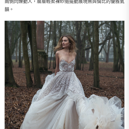
兩側閃爍動人，層層輕柔裸紗隨擺動展現無與倫比的優雅氣
韻。