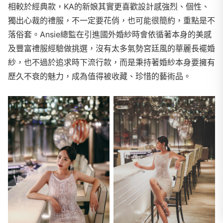
相較於經典款，KA的新娘其實更喜歡設計感強烈、個性、
獨出心裁的禮服，不一定要花俏，也可能很簡約，重點是不
落俗套。Ansie總監在引進國外婚紗時會依循著本身的美感
及豐富禮服經驗做挑選，沒有太多氣勢宮廷風的華麗長襬婚
紗，也不過於追求時下流行款，而是秉持著婚紗本身要擁有
歷久不衰的魅力，成為值得被收藏、珍惜的藝術品。