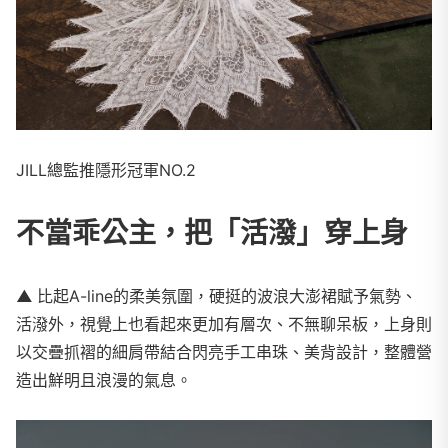
JILL總監推隱形冠軍NO.2
不當乖公主，把「活潑」穿上身
▲
比起A-line的柔美氛圍，硬挺的波浪大澎裙賦予氣勢、
活潑外，視覺上也看起來更加有層次、不無聊呆板，上身則
以交疊抓褶的細肩帶結合閃亮手工串珠、美背設計，整體營
造出鮮明且浪漫的氣息。