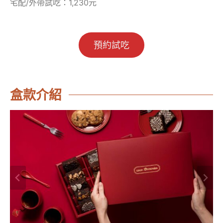
宅配/外帶試吃：1,230元
預約試吃
盒款介紹