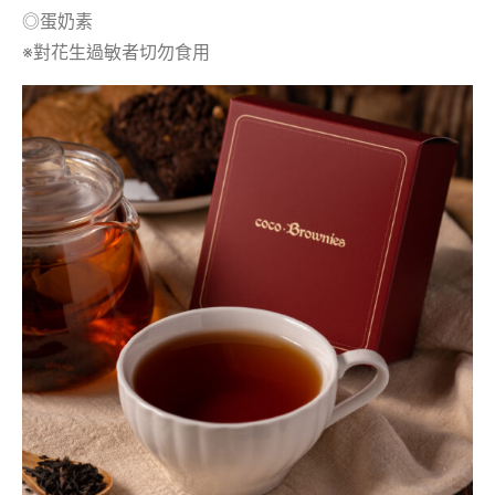
◎蛋奶素
※對花生過敏者切勿食用