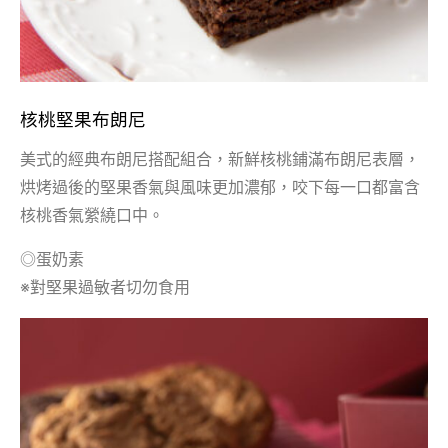
核桃堅果布朗尼
美式的經典布朗尼搭配組合，新鮮核桃鋪滿布朗尼表層，
烘烤過後的堅果香氣與風味更加濃郁，咬下每一口都富含
核桃香氣縈繞口中。
◎蛋奶素
※對堅果過敏者切勿食用