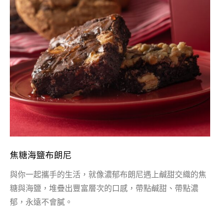
焦糖海鹽布朗尼
與你一起攜手的生活，就像濃郁布朗尼遇上鹹甜交織的焦
糖與海鹽，堆疊出豐富層次的口感，帶點鹹甜、帶點濃
郁，永遠不會膩。