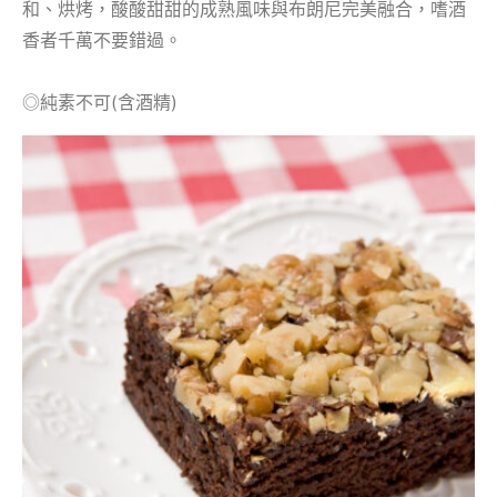
和、烘烤，酸酸甜甜的成熟風味與布朗尼完美融合，嗜酒
香者千萬不要錯過。
◎純素不可(含酒精)