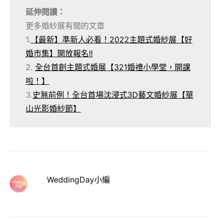
延伸閱讀：
更多婚紗展有關的文章
1.
【最新】準新人必看！2022主題式婚紗展【好
婚市集】開放報名!!
2.
全台首創主題式婚展【321婚禮小學堂，開課
啦！】
3.
史無前例！全台首場沈浸式3D藝文婚紗展【華
山光影婚紗節】
WeddingDay小編