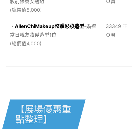
妝前保養安瓶組
Ｏ真
(總價值5,000)
・
AllenChiMakeup整體彩妝造型
-婚禮
33349 王
當日親友妝髮造型1位
Ｏ君
(總價值4,000)
【
展場優惠重點整理】
【展場優惠重
點整理】