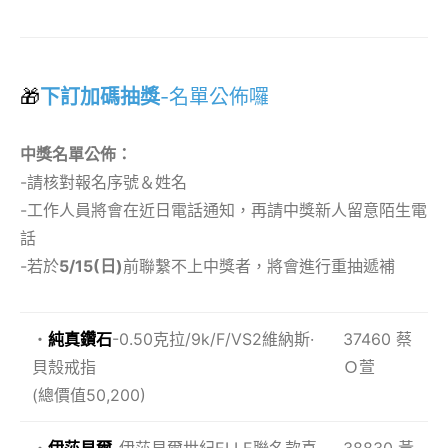
🎁
下訂加碼抽獎
-名單公佈囉
中獎名單公佈：
-請核對報名序號＆姓名
-工作人員將會在近日電話通知，再請中獎新人留意陌生電
話
-若於
5/15(日)
前聯繫不上中獎者，將會進行重抽遞補
・
純真鑽石
-0.50克拉/9k/F/VS2維納斯·
37460 蔡
貝殼戒指
Ｏ萱
(總價值50,200)
・
伊莎貝爾
-伊莎貝爾世紀ELLE聯名款喜
38830 黃