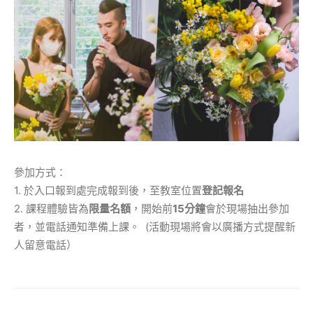
參加方式：
1. 於入口報到處完成報到後，至教室位置
登記報名
2. 課程體驗皆為
限量名額
，開始前
15分鐘
會於現場抽出參加
者，並電話通知準備上課。 (活動現場將會以廣播方式提醒新
人留意電話）