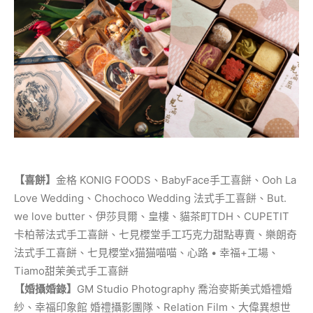
【喜餅】
金格 KONIG FOODS、BabyFace手工喜餅、Ooh La
Love Wedding、Chochoco Wedding 法式手工喜餅、But.
we love butter、伊莎貝爾、皇樓、貓茶町TDH、CUPETIT
卡柏蒂法式手工喜餅、七見櫻堂手工巧克力甜點專賣、樂朗奇
法式手工喜餅、七見櫻堂x猫猫喵喵、心路 • 幸福+工場、
Tiamo甜茉美式手工喜餅
【婚攝婚錄】
GM Studio Photography 喬治麥斯美式婚禮婚
紗、幸福印象館 婚禮攝影團隊、Relation Film、大偉異想世