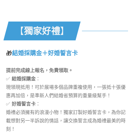
【
獨家好禮】
【
獨家好禮
】
🎁
結婚採購金＋好婚誓言卡
提前完成線上報名，免費領取。
✅
結婚採購金
：
現領現抵用！可於展場多個品牌重複使用，一張抵十張優
惠再加倍，是準新人們結婚省預算的重量級幫手！
✅
好婚誓言卡
：
婚禮必須擁有的浪漫小物！獨家訂製好婚誓言卡，為你記
載想對另一半訴說的情話，讓交換誓言成為婚禮最美的時
刻！