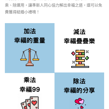
乘、除運用，讓準新人同心協力解出幸褔之道，還可以免
費獲得結婚小禮唷！