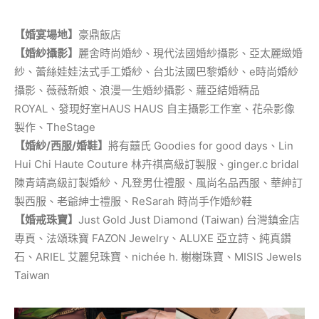
【婚宴場地】
豪鼎飯店
【婚紗攝影】
麗舍時尚婚紗、現代法國婚紗攝影、亞太麗緻婚
紗、蕾絲娃娃法式手工婚紗、台北法國巴黎婚紗、e時尚婚紗
攝影、薇薇新娘、浪漫一生婚紗攝影、蘿亞結婚精品
ROYAL、發現好室HAUS HAUS 自主攝影工作室、花朵影像
製作、TheStage
【婚紗/西服/婚鞋】
將有囍氏 Goodies for good days、Lin
Hui Chi Haute Couture 林卉祺高級訂製服、ginger.c bridal
陳青靖高級訂製婚紗、凡登男仕禮服、風尚名品西服、華紳訂
製西服、老爺紳士禮服、ReSarah 時尚手作婚紗鞋
【婚戒珠寶】
Just Gold Just Diamond (Taiwan) 台灣鎮金店
專頁、法頌珠寶 FAZON Jewelry、ALUXE 亞立詩、純真鑽
石、ARIEL 艾麗兒珠寶、nichée h. 榭榭珠寶、MISIS Jewels
Taiwan