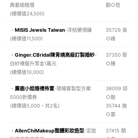
典套組租借
劉Ｏ哲
(總價值24,500)
・
MISIS Jewels Taiwan
-洋桔梗項鍊
35729 吳
(總價值11,500)
Ｏ峰
・
Ginger.CBridal陳青靖高級訂製婚紗
-
37350 蔡
白紗禮服升等金1萬元
Ｏ臻
(總價值10,000)
・
麋鹿小姐婚禮佈置
-現場客製型方案
38009 邱
5000折價券
Ｏ勛
(總價值5,000，共2名)
35744 施
Ｏ霏
・
AllenChiMakeup整體彩妝造型
-定妝
37415 顏