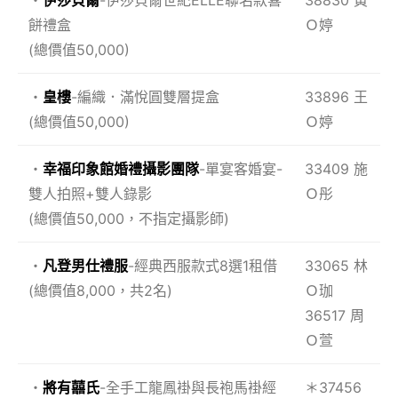
餅禮盒
Ｏ婷
(總價值50,000)
・
皇樓
-編織．滿悅圓雙層提盒
33896 王
(總價值50,000)
Ｏ婷
・
幸福印象館婚禮攝影團隊
-單宴客婚宴-
33409 施
雙人拍照+雙人錄影
Ｏ彤
(總價值50,000，不指定攝影師)
・
凡登男仕禮服
-經典西服款式8選1租借
33065 林
(總價值8,000，共2名)
Ｏ珈
36517 周
Ｏ萱
・
將有囍氏
-全手工龍鳳褂與長袍馬褂經
＊37456