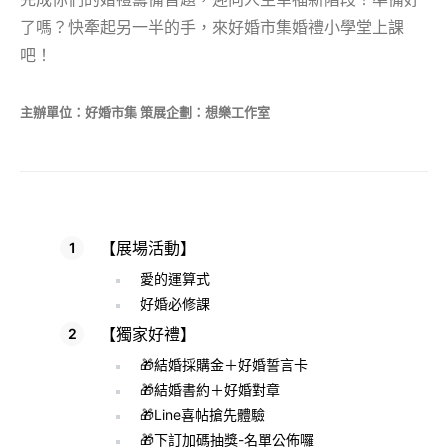
了嗎？快牽起另一半的手，來好婚市集婚禮小學堂上課
吧！
主辦單位：好婚市集 策展企劃：想樂工作室
【展場活動】
愛的運算式
好婚必修課
【獨家好禮】
🎁結婚採購金＋好婚誓言卡
🎁結婚書約＋好婚對章
🎁Line喜帖搶先體驗
🎁下訂加碼抽獎-名單公佈囉