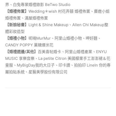
界、白兔專業婚禮錄影 BeTwo Studio
【婚禮佈置】
Wedding＊wish 村花弄囍 婚禮佈置、麋鹿小姐
婚禮佈置、滿屋婚禮佈置
【新娘秘書】
Light & Shine Makeup、Allen Chi Makeup整
體彩妝造型
【婚禮小物】
呢喃MurMur、阿里山婚禮小物、呷好麵、
CANDY POPPY 菓糖爆米花
【婚禮週邊/其他】
百美喜帖婚卡、阿里山婚禮產業、ENYU
MUSIC 享樂音樂、La petite Citron 美國檬果手工澎澎裙＆花
童服、MyBigDay我的大日子、印卡讚、拍拍印 LineIn 你的專
屬拍貼系統、星醫美學股份有限公司
【
活動資訊】（時間、地點、交通方
式）