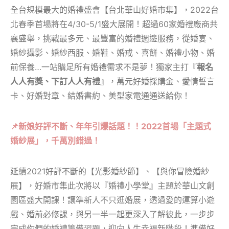
全台規模最大的婚禮盛會【台北華山好婚市集】，2022台
北春季首場將在4/30-5/1盛大展開！超過60家婚禮廠商共
襄盛舉，挑戰最多元、最豐富的婚禮週邊服務，從婚宴、
婚紗攝影、婚紗西服、婚鞋、婚戒、喜餅、婚禮小物、婚
前保養…一站購足所有婚禮需求不是夢！獨家主打『
報名
人人有獎、下訂人人有禮
』，萬元好婚採購金、愛情誓言
卡、好婚對章、結婚書約、美型家電通通送給你！
📌
新娘好評不斷、年年引爆話題！！2022
首場「主題式
婚紗展」，千萬別錯過
！
延續2021好評不斷的【光影婚紗節】、【與你冒險婚紗
展】，好婚市集此次將以『婚禮小學堂』主題於華山文創
園區盛大開課！讓準新人不只逛婚展，透過愛的運算小遊
戲、婚前必修課，與另一半一起更深入了解彼此，一步步
完成你們的婚禮籌備習題，迎向人生幸福新階段！準備好