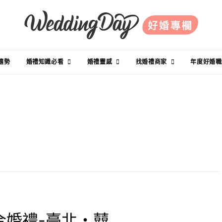
趨勢
婚禮知識必看
婚禮靈感
找婚禮商家
年度好婚職
聯合婚禮-臺北・囍