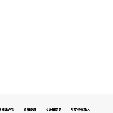
禮知識必看
婚禮靈感
找婚禮商家
年度好婚職人