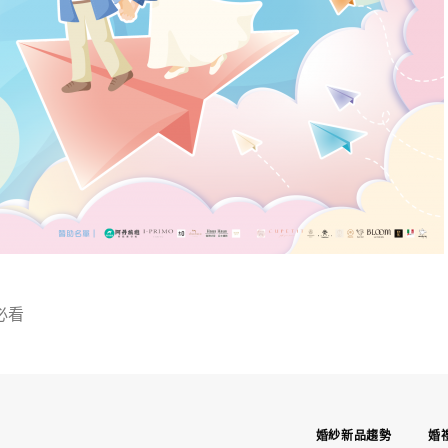
必看
婚紗新品趨勢
婚