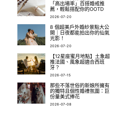
「高出場率」百搭婚戒推
薦，輕鬆搭配你的OOTD
2026-07-20
8 個超美戶外婚紗景點大公
開｜日夜都能拍出你的仙氣
光影！
2026-07-20
【12星座蜜月地點】土象超
推法國、風象超適合西班
牙？
2026-07-15
那些不落世俗的新娘所擁有
的獨特且個性婚禮氛圍：巨
份量美式捧花
2026-07-08