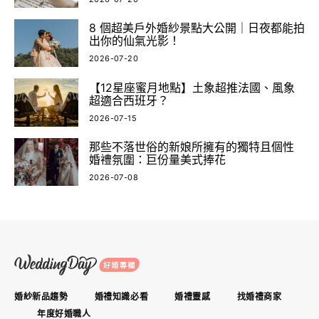
8 個超美戶外婚紗景點大公開｜日夜都能拍
出你的仙氣光影！
2026-07-20
【12星座蜜月地點】土象超推法國、風象
超適合西班牙？
2026-07-15
那些不落世俗的新娘所擁有的獨特且個性
婚禮氛圍：巨份量美式捧花
2026-07-08
婚紗新品趨勢
婚禮知識必看
婚禮靈感
找婚禮商家
年度好婚職人