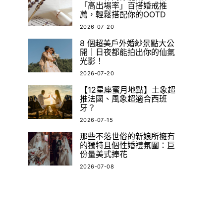
「高出場率」百搭婚戒推
薦，輕鬆搭配你的OOTD
2026-07-20
8 個超美戶外婚紗景點大公
開｜日夜都能拍出你的仙氣
光影！
2026-07-20
【12星座蜜月地點】土象超
推法國、風象超適合西班
牙？
2026-07-15
那些不落世俗的新娘所擁有
的獨特且個性婚禮氛圍：巨
份量美式捧花
2026-07-08