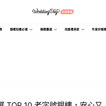
勢
婚禮知識必看
婚禮靈感
找婚禮商家
年度好婚
選 TOP 10 老字號銀樓，安心又