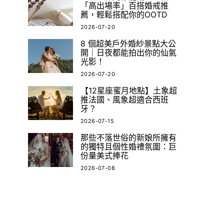
「高出場率」百搭婚戒推
薦，輕鬆搭配你的OOTD
2026-07-20
8 個超美戶外婚紗景點大公
開｜日夜都能拍出你的仙氣
光影！
2026-07-20
【12星座蜜月地點】土象超
推法國、風象超適合西班
牙？
2026-07-15
那些不落世俗的新娘所擁有
的獨特且個性婚禮氛圍：巨
份量美式捧花
2026-07-08