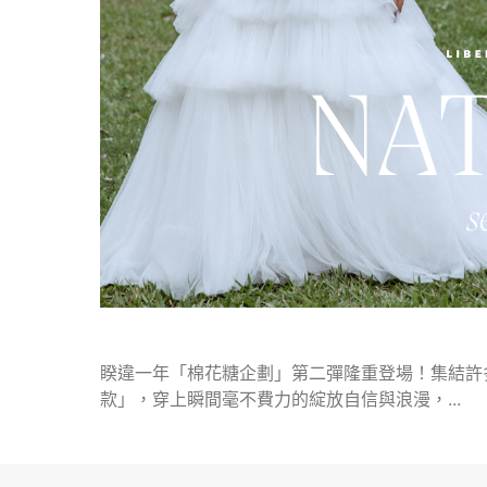
睽違一年「棉花糖企劃」第二彈隆重登場！集結許
款」，穿上瞬間毫不費力的綻放自信與浪漫，...