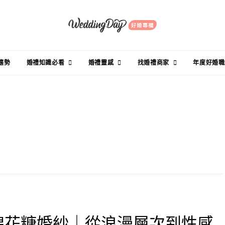
趨勢
婚禮知識必看
婚禮靈感
找婚禮商家
年度好婚職
新棉花糖婚紗｜從浪漫層次到性感