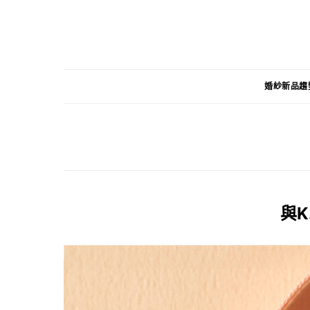
婚紗新品趨
與