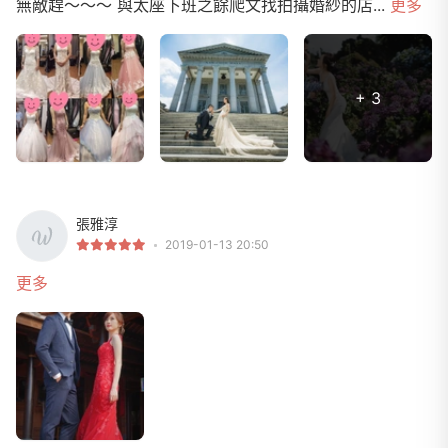
無敵趕～～～ 與太座下班之餘爬文找拍攝婚紗的店...
更多
+ 3
張雅淳
2019-01-13 20:50
更多