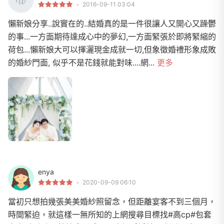
2016-09-11 03:04
懶新娘分享..說實在的..結婚真的是一件很讓人又開心又躁鬱
的事...一方面期待達成心中的夢幻,一方面緊張於即將緊縮的
荷包...懶新娘大可以揮灑現金成就一切,但象徵婚禮形象成敗
的婚紗門面, 似乎不是花錢就能對味....網...
更多
enya
2020-09-09 06:10
當初只想拍幾張美美婚紗照留念，但距離宴客不到三個月，
時間緊迫，就這樣一無所知的上網搜尋目標找#高cp#包套