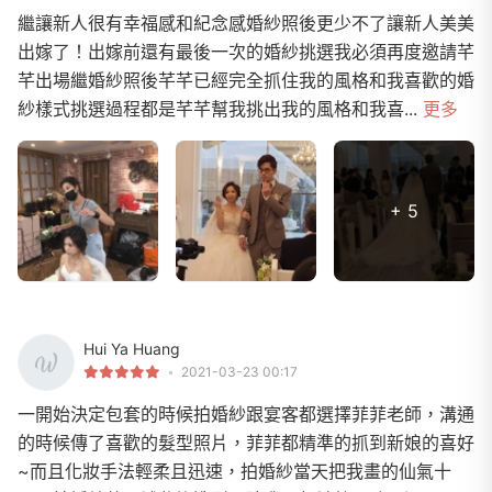
繼讓新人很有幸福感和紀念感婚紗照後更少不了讓新人美美
出嫁了！出嫁前還有最後一次的婚紗挑選我必須再度邀請芊
芊出場繼婚紗照後芊芊已經完全抓住我的風格和我喜歡的婚
紗樣式挑選過程都是芊芊幫我挑出我的風格和我喜...
更多
+ 5
Hui Ya Huang
2021-03-23 00:17
一開始決定包套的時候拍婚紗跟宴客都選擇菲菲老師，溝通
的時候傳了喜歡的髮型照片，菲菲都精準的抓到新娘的喜好
~而且化妝手法輕柔且迅速，拍婚紗當天把我畫的仙氣十