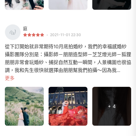
庭
2021-11-01 22:30
從下訂開始就非常期待10月底拍婚紗，我們的幸福感婚紗
攝影團隊分別是：攝影師－朋朋造型師－芝芝燈光師－狐狸
朋朋非常會玩婚紗、捕捉自然互動一瞬間，人景構圖也很協
調，我和先生很快就選擇由朋朋幫我們拍攝～因為我...
更多
+ 4