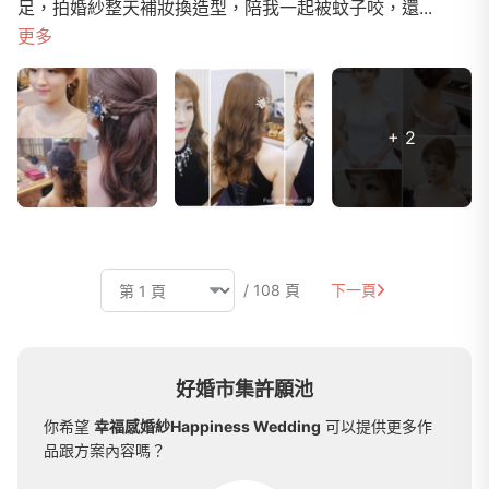
足，拍婚紗整天補妝換造型，陪我一起被蚊子咬，還...
更多
+ 2
/ 108 頁
下一頁
好婚市集許願池
你希望
幸福感婚紗Happiness Wedding
可以提供更多作
品跟方案內容嗎？