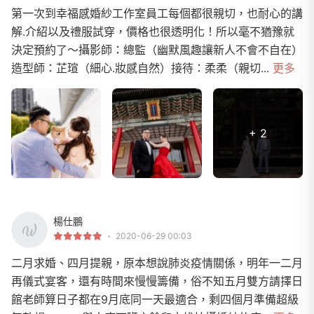
第一次到幸福感婚紗工作室員工每個都很親切，也耐心的講
解.介紹以及禮服試穿，價格也很透明化！所以毫不猶豫就
決定預約了～攝影師：總監（幽默風趣讓新人不會不自在）
造型師：芷瑄（細心.妝感自然）接待：柔柔（親切...
更多
+ 2
楊仕鵬
2020-06-29 00:03
二月求婚、四月提親，原本想說肺炎疫情關係，明年一二月
再儀式宴客，還有時間來慢慢籌備，俗不知五月雙方請擇日
館老師算日子都在9月底同一天最適合，剩四個月準備超級