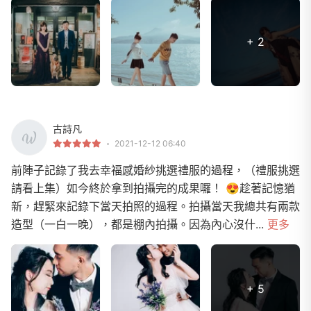
+ 2
古詩凡
2021-12-12 06:40
前陣子記錄了我去幸福感婚紗挑選禮服的過程，（禮服挑選
請看上集）如今終於拿到拍攝完的成果囉！ 😍​趁著記憶猶
新，趕緊來記錄下當天拍照的過程。拍攝當天我總共有兩款
造型（一白一晚），都是棚內拍攝。​因為內心沒什...
更多
+ 5