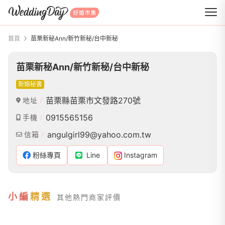
WeddingDay 好婚市集
首頁
苗栗新秘Ann/新竹新秘/台中新秘
苗栗新秘Ann/新竹新秘/台中新秘
新娘秘書
苗栗縣苗栗市文發路270號
地址
0915565156
手機
angulgirl99@yahoo.com.tw
信箱
粉絲專頁
Line
Instagram
小編
精選
其他熱門商家評價