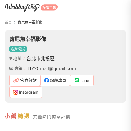
WeddingDay 好婚市集
首頁
肯尼魚幸福影像
肯尼魚幸福影像
婚攝/婚錄
台北市北投區
地址
t1720mail@gmail.com
信箱
官方網站
粉絲專頁
Line
Instagram
小編
精選
其他熱門商家評價