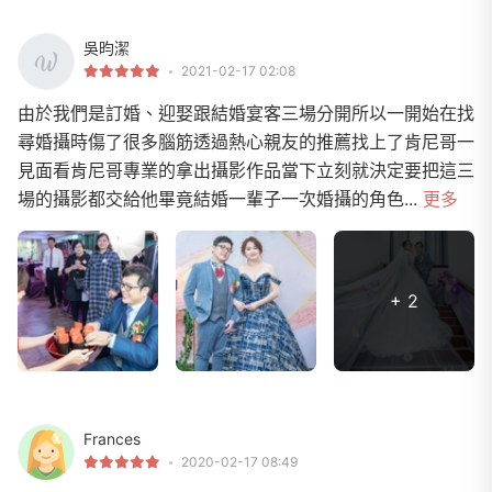
吳昀潔
2021-02-17 02:08
由於我們是訂婚、迎娶跟結婚宴客三場分開所以一開始在找
尋婚攝時傷了很多腦筋透過熱心親友的推薦找上了肯尼哥一
見面看肯尼哥專業的拿出攝影作品當下立刻就決定要把這三
場的攝影都交給他畢竟結婚一輩子一次婚攝的角色...
更多
+ 2
Frances
2020-02-17 08:49