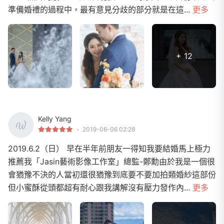
準備婚禮的過程中，最有意見分歧的部分就是在這...
更多
+ 12
Kelly Yang
2019-06-06 02:28
2019.6.2（日） 早在半年前朋友一得知我要結婚馬上極力
推薦我「Jasin藝術影像工作室」總監-鄭勳由於我是一個很
會猶豫不決的人當初還很猶豫到底要不要加拍類婚紗這部份
但小蜜酥從頭都超有耐心跟我講解沒有壓力發作內...
更多