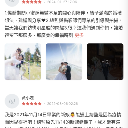
2024-01-27 17:06
1.備婚期間小蜜酥無微不至的關心與陪伴，給予滿滿的婚禮
想法、建議與分享❤️2.總監與攝影師們專業的引導與拍攝，
當天讓我們彷彿明星般的閃耀3.很幸運我們遇到你們，讓婚
禮留下那麼多、那麼美的幸福時刻
更多
+ 2
黃小婉
2022-03-06 02:26
我是2021年11月14日畢業的新娘👰‍♀️能遇上總監是因為疫情
而因禍得福吧！總監原先11/14的新娘延期了，我才能有這