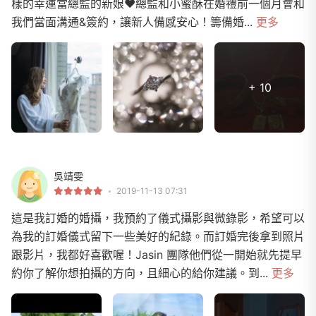
樣的幸運當總監的新娘❤️總監和小蜜酥在婚禮前一個月會和
我們當面溝通&簽約，讓新人備感安心！籌備婚...
更多
+ 10
吳靖雯
2019-11-13 07:31
這是我訂婚的婚攝，我預約了儀式攝影與微錄影，希望可以
為我的訂婚儀式留下一些美好的紀錄。而訂婚完後拿到照片
跟影片，我都好喜歡喔！Jasin 團隊他們從一開始就先提早
約你了解你想拍攝的方向，且細心的給你建議。到...
更多