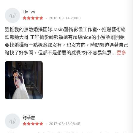
Lin Ivy
2018-03-14 20:00
強推我的無敵婚攝團隊Jasin藝術影像工作室～推爆藝術總
監鄭勳大哥 正咩攝影師鄭穎還有超級nice的小蜜酥剛開始
要找婚攝時ㄧ點概念都沒有，也沒方向，時間緊迫逼著自己
瞎找了好多間，但都不是想要的感覺?好不容易無意...
更多
鈞華詹
2017-03-18 08:45