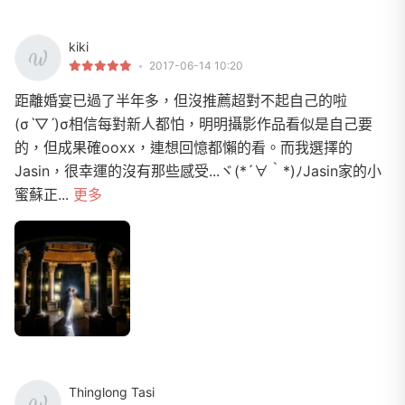
kiki
2017-06-14 10:20
距離婚宴已過了半年多，但沒推薦超對不起自己的啦
(σˋ▽ˊ)σ相信每對新人都怕，明明攝影作品看似是自己要
的，但成果確ooxx，連想回憶都懶的看。而我選擇的
Jasin，很幸運的沒有那些感受...ヾ(*´∀｀*)ﾉJasin家的小
蜜蘇正...
更多
Thinglong Tasi