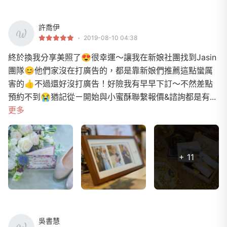
許喬伊
2019-08-10 04:38
終於換我分享美照了😍很幸運～讓我在新娘社團找到Jasin
團隊😊他們家沒在打廣告的，都是靠新娘們推薦這點蠻厲
害的👍不過還好沒打廣告！好險我有早早下訂～不然差點
預約不到😭猶記從ㄧ開始與小蜜酥聯繫報價&諮詢都是有...
更多
+ 11
吳書慧