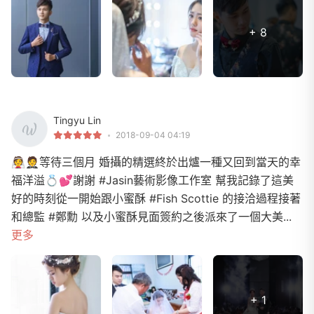
+ 8
Tingyu Lin
2018-09-04 04:19
👰🤵等待三個月 婚攝的精選終於出爐一種又回到當天的幸
福洋溢💍💕謝謝 #Jasin藝術影像工作室 幫我記錄了這美
好的時刻從一開始跟小蜜酥 #Fish Scottie 的接洽過程接著
和總監 #鄭勳 以及小蜜酥見面簽約之後派來了一個大美...
更多
+ 1