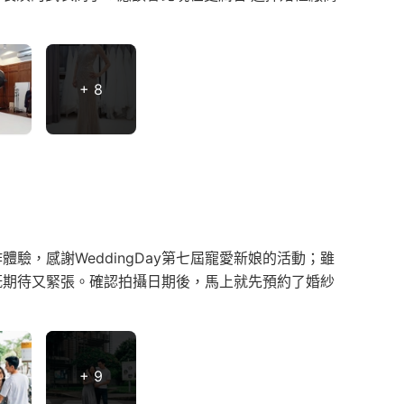
+ 8
驗，感謝WeddingDay第七屆寵愛新娘的活動；雖
既期待又緊張。確認拍攝日期後，馬上就先預約了婚紗
+ 9