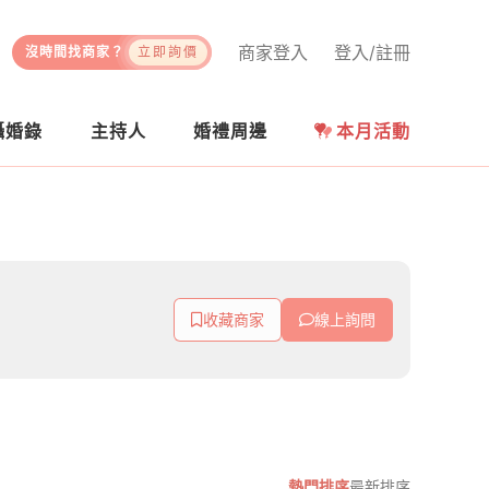
商家登入
登入/註冊
沒時間找商家？
立即詢價
攝婚錄
主持人
婚禮周邊
本月活動
收藏商家
線上詢問
熱門排序
最新排序