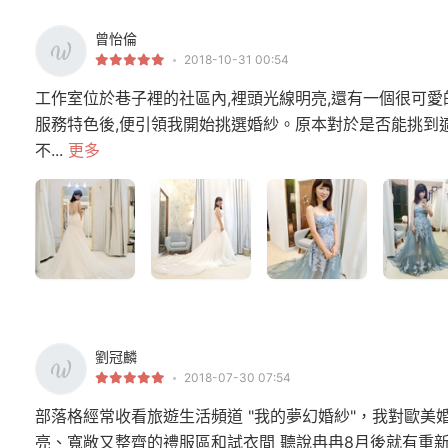
曾怡倫
2018-10-31 00:54
工作室位於巷子裡的社區內,裡頭光線明亮,還有一個很可
服務特色後,便引領我開始挑選婚紗。原本對於是否能挑到
不...
更多
劉冠麟
2018-07-30 07:54
部落格經常收看旅遊生活頻道 "我的夢幻婚紗"，我對歐美
亮、寬敞又整齊的禮服區和試衣間 聽說冉冉8月後就有重