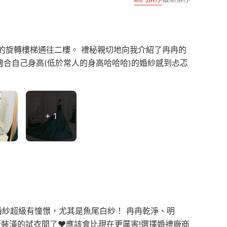
愛的旋轉樓梯通往二樓。 禮秘親切地向我介紹了冉冉的
適合自己身高(低於常人的身高哈哈哈)的婚紗感到忐忑
+ 1
婚紗超級有憧憬，尤其是魚尾白紗！ 冉冉乾淨、明
新裝潢的試衣間了♥應該會比現在更厲害!選擇婚禮廠商