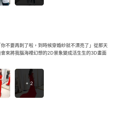
「你不要再刺了啦，到時候穿婚紗就不漂亮了」從那天
會來將我腦海裡幻想的2D景象變成活生生的3D畫面
+ 2