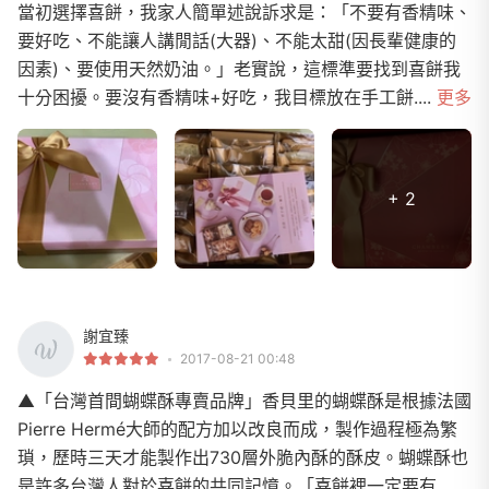
當初選擇喜餅，我家人簡單述說訴求是：「不要有香精味、
要好吃、不能讓人講閒話(大器)、不能太甜(因長輩健康的
因素)、要使用天然奶油。」老實說，這標準要找到喜餅我
十分困擾。要沒有香精味+好吃，我目標放在手工餅....
更多
+ 2
謝宜臻
2017-08-21 00:48
▲「台灣首間蝴蝶酥專賣品牌」香貝里的蝴蝶酥是根據法國
Pierre Hermé大師的配方加以改良而成，製作過程極為繁
瑣，歷時三天才能製作出730層外脆內酥的酥皮。蝴蝶酥也
是許多台灣人對於喜餅的共同記憶。「喜餅裡一定要有...