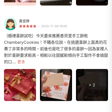
黃宜婷
2023-11-06 19:29
｛婚禮喜餅試吃｝今天要來推薦香貝里手工餅乾
ChamberyCookies！不瞞各位說，在挑選喜餅上面真的花
費了非常多的時間，前後也是吃了很多的喜餅～因為家裡人
對於喜餅要求較高，相較以往甜膩較傾向手工製作不會過甜
的口....
更多
+ 2