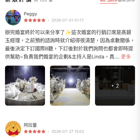
Peggy
2026-07-01 01:17
辦完婚宴終於可以來分享了✨這次婚宴的行銷訂席是高碧
玉經理，之前預約諮詢時就介紹得很清楚，因為桌數關係，
最後決定下訂國際B聽，下訂後對於我們詢問也都會即時提
供幫助~負責我們婚宴的企劃&主持人是Linda，真....
更多
+ 2
阿拉蕾
2026-07-27 15:02