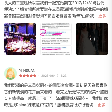
長大的三重區所以當我們一敲定婚期在2017/12/31時我們
便決定了婚宴場所就要辦在三重蘆洲附近說到新北厲害的婚
宴會館當然絕對會想到?"彭園婚宴會館"呀!!!?由於我...
更多
+ 1
YI HSUAN
2025-06-17 11:23
我們選擇的是三重彭園4F的國際宴會廳~當初是因為很喜歡
它們新裝潢的花卉而來看的！看完之後覺得真的很美～整體
ＣＰ值很高！就馬上下訂了！滿額還贈送攝影～！我們訂席
時是找Raina(陳淑慧)下訂的！服務態度很好很親切...
更多