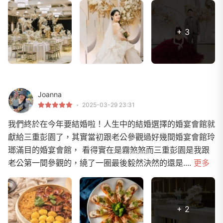
+ 3
Joanna
2025-03-29 23:31
我們終於在今年要結婚啦！人生中的結婚選擇的婚宴會館就
獻給三重彭園了，其實當初跟老公參觀過好幾間婚宴會館玲
瑯滿目的婚宴會館， 看得實在是霧煞煞而三重彭園是我跟
老公第一間參觀的，繞了一圈最後毅然決然的還是....
更多
+ 2