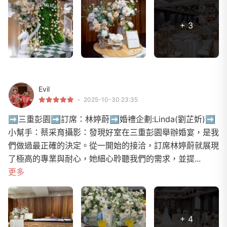
+ 3
Evil
2025-10-30 23:35
➡️三重彭園➡️訂席：林婷蔚➡️婚禮企劃:Linda(劉芷妡)➡️
小幫手：蔡采育攝影：發現好室在三重彭園舉辦婚宴，是我
們做過最正確的決定。從一開始的接洽，訂席林婷蔚就展現
了極高的專業與耐心，她細心聆聽我們的需求，並提...
更多
+ 4