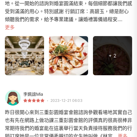
地。從一開始的諮詢到婚宴圓滿結束，每個細節都讓我們感
受到滿滿的用心。特別感謝 行銷訂席：高碧玉，總是耐心
傾聽我們的需求，給予專業建議，讓婚禮籌備過程安....
更多
+ 2
李姵誼Mia
2023-12-21 06:03
昨日很開心來到三重彭園婚宴會館諮詢參觀看場地其實自己
也有先在網路上做功課三重彭園會館的評價真的很高很棒非
常期待我們的婚宴能在這裏舉行當天負責接待服務我們的行
銷訂席她是一位非常優秀親切的女生她叫做《林宜...
更多