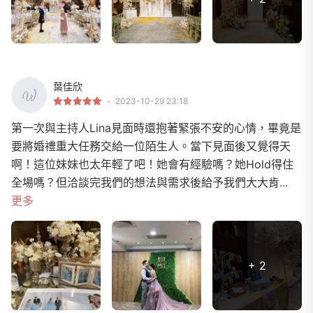
葉佳欣
2023-10-29 23:18
第一次與主持人Lina見面時還抱著緊張不安的心情，畢竟是
要將婚禮重大任務交給一位陌生人。當下見面後又覺得天
啊！這位妹妹也太年輕了吧！她會有經驗嗎？她Hold得住
全場嗎？但洽談完我們的想法與需求後給予我們大大肯...
更多
+ 2