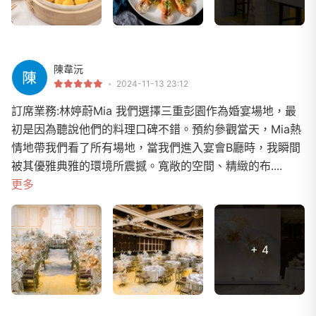
陳韋沅
2024-11-13 23:12
訂席業務:林婷蔚Mia 我們選擇三重彭園作為婚宴場地，最
初是因為聽說他們的料理口碑不錯。預約參觀當天，Mia熱
情地帶我們看了所有場地，當我們進入宴會B廳時，我瞬間
被其優雅典雅的環境所震撼。寬敞的空間、精緻的布....
更多
+ 4