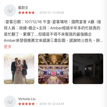
藍蔚文
2019-01-13 06:56
-宴客日期：107/12/16 午宴-宴客場地：國際宴會 A廳 -接
待人員：政緯-婚企+主持：Amber經過半年多的忙碌真的
是忙翻了、累爆了....但還是不得不來幫我的最強婚企
Amber來發個推薦文來感謝三重彭園、感謝她:))首先，辦...
更多
+ 11
Victoria Liu
2018-10-22 02:45