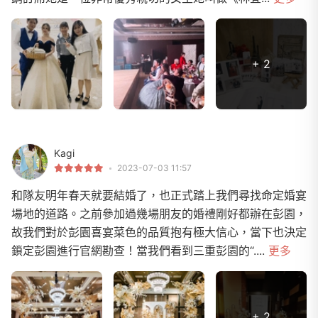
+ 2
Kagi
2023-07-03 11:57
和隊友明年春天就要結婚了，也正式踏上我們尋找命定婚宴
場地的道路。之前參加過幾場朋友的婚禮剛好都辦在彭園，
故我們對於彭園喜宴菜色的品質抱有極大信心，當下也決定
鎖定彭園進行官網勘查！當我們看到三重彭園的“....
更多
+ 2