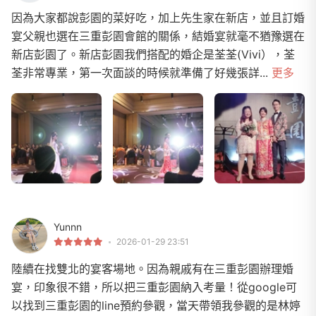
因為大家都說彭園的菜好吃，加上先生家在新店，並且訂婚
宴父親也選在三重彭園會館的關係，結婚宴就毫不猶豫選在
新店彭園了。新店彭園我們搭配的婚企是荃荃(Vivi），荃
荃非常專業，第一次面談的時候就準備了好幾張詳...
更多
Yunnn
2026-01-29 23:51
陸續在找雙北的宴客場地。因為親戚有在三重彭園辦理婚
宴，印象很不錯，所以把三重彭園納入考量！從google可
以找到三重彭園的line預約參觀，當天帶領我參觀的是林婷