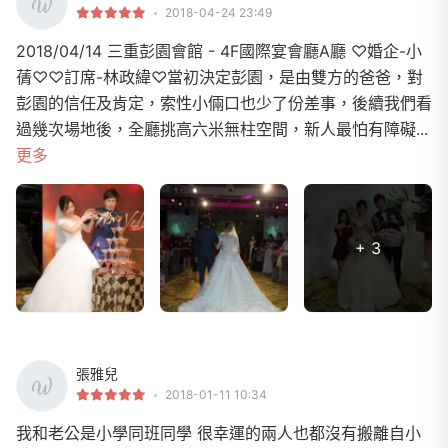
2018-04-24 23:49
2018/04/14 三重彭園會館 - 4F國際宴會廳A廳 ♡婚企-小
蒨♡♡訂席-林政緯♡當初決定彭園，是由雙方的爸爸，對
彭園的信任及肯定，索性小倆口也少了份差事，後續我們看
過幾次場地後，全廳挑高六米無柱空間，新人最怕有障礙...
更多
+ 3
張雅兒
2018-01-11 10:34
我和老公是小學同班同學 很幸運的兩人也都沒有搬離自小