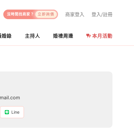
商家登入
登入/註冊
沒時間找商家？
立即詢價
攝婚錄
主持人
婚禮周邊
本月活動
mail.com
Line