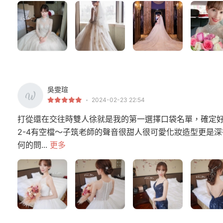
吳雯瑄
2024-02-23 22:54
打從還在交往時雙人徐就是我的第一選擇口袋名單，確定好宴客
2-4有空檔～子筑老師的聲音很甜人很可愛化妝造型更是
何的問...
更多