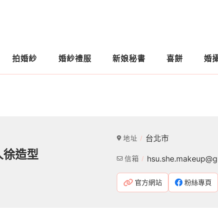
拍婚紗
婚紗禮服
新娘秘書
喜餅
婚
台北市
地址
 雙人徐造型
hsu.she.makeup@g
信箱
官方網站
粉絲專頁