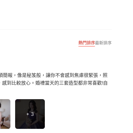
熱門排序
最新排序
項簡報，像是秘笈般，讓你不會感到焦慮很緊張，照
，感到比較放心。婚禮當天的三套造型都非常喜歡!自
+ 3