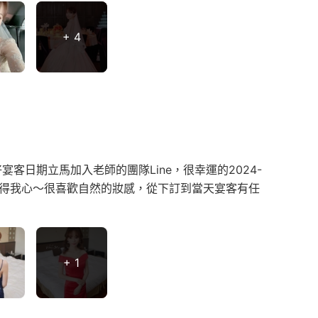
+ 4
日期立馬加入老師的團隊Line，很幸運的2024-
深得我心～很喜歡自然的妝感，從下訂到當天宴客有任
+ 1