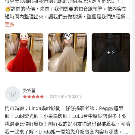
很專業與細心讓我們聽完她的介紹馬上決定就是比堤了！
🥳詢問的時候，先問了我們想要的包套跟預算，把內容在
短時間內整理出來，讓我們去做挑選，整個是我們這種選...
更多
+ 2
吳睿瑩
2022-10-05 08:04
門市婚顧：Linda婚紗顧問：仔仔攝影老師：Peggy造型
師：Lubi燈光師：小豪錄影師：LuLu台中婚紗店很多！要
挑選要比價好麻煩！剛好我的好朋友拍過也很推薦我，就陪
我一起來了解，Linda姐一開始先介紹包套內容有哪些，....