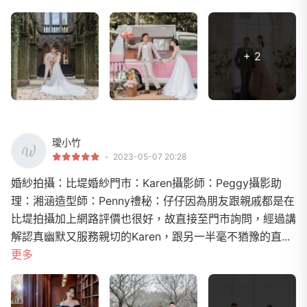
+ 2
璦小竹
2023-05-07 20:28
婚紗拍攝：比堤婚紗門市：Karen攝影師：Peggy攝影助
理：湘涵造型師：Penny禮秘：仔仔因為朋友跟親戚都是在
比堤拍攝加上網路評價也很好，故直接至門市詢問，經過講
解認真幽默又服務親切的Karen，跟另一半毫不猶豫的直...
更多