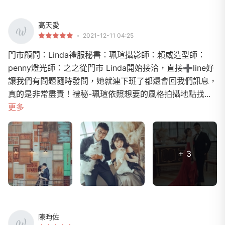
高天愛
2021-12-11 04:25
門市顧問：Linda禮服秘書：珮瑄攝影師：賴威造型師：
penny燈光師：之之從門市 Linda開始接洽，直接➕line好
讓我們有問題隨時發問，她就連下班了都還會回我們訊息，
真的是非常盡責！禮秘-珮瑄依照想要的風格拍攝地點找...
更多
+ 3
陳昀佐