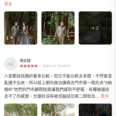
更多
+ 2
陳奕臻
2022-03-16 06:07
人家都說找婚紗要多比較，但又不能比較太多間，不然會混
亂選不出來，所以就上網先做功課再去門市第一間先去"X納
婚紗"他們的門市顧問態度讓我們感到不舒服，有種被逼迫
走不了的感覺，也還好沒有被洗腦成功第二間就去....
更多