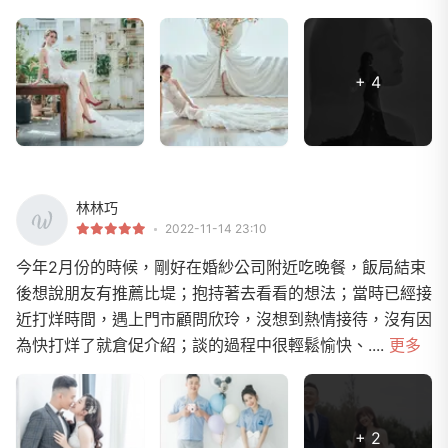
+ 4
林林巧
2022-11-14 23:10
今年2月份的時候，剛好在婚紗公司附近吃晚餐，飯局結束
後想說朋友有推薦比堤；抱持著去看看的想法；當時已經接
近打烊時間，遇上門市顧問欣玲，沒想到熱情接待，沒有因
為快打烊了就倉促介紹；談的過程中很輕鬆愉快、....
更多
+ 2