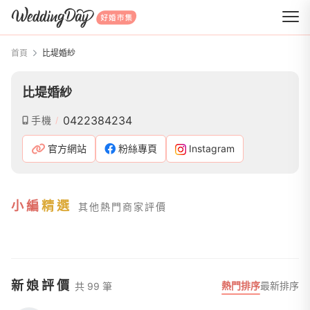
WeddingDay 好婚市集
首頁
比堤婚紗
比堤婚紗
0422384234
手機
官方網站
粉絲專頁
Instagram
小編
精選
其他熱門商家評價
新娘評價
熱門排序
最新排序
共 99 筆