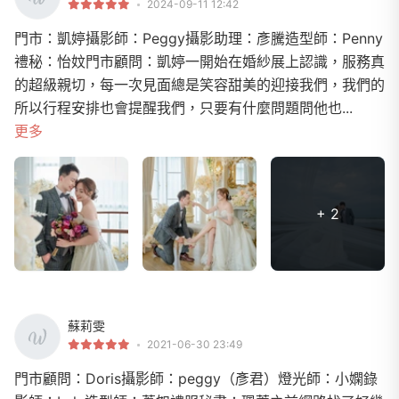
2024-09-11 12:42
門市：凱婷攝影師：Peggy攝影助理：彥騰造型師：Penny
禮秘：怡妏門市顧問：凱婷一開始在婚紗展上認識，服務真
的超級親切，每一次見面總是笑容甜美的迎接我們，我們的
所以行程安排也會提醒我們，只要有什麼問題問他也...
更多
+ 2
蘇莉雯
2021-06-30 23:49
門市顧問：Doris攝影師：peggy（彥君）燈光師：小嫻錄