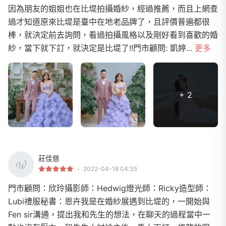
因為朋友的姐姐也在比堤拍攝婚紗，經過推薦，而且上網查
過才知道原來比堤是臺中在地老品牌了，且評價普遍都很
棒，就決定前去詢問，看過拍攝風格以及剛好看到喜歡的婚
紗，當下就下訂，就決定是比堤了!!門市顧問: 凱婷...
更多
+ 2
莊佳慈
2022-04-18 04:35
門市顧問：欣玲攝影師：Hedwig燈光師：Ricky造型師：
Lubi禮服秘書：恩卉我是在婚紗展遇到比堤的，一開始與
Fen sir溝通，提出我和先生的想法，在聊天的過程當中一