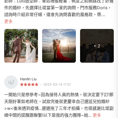
影師：Lulu造型師：葦如禮服秘書：珮萱之前網路找了好幾
件的婚紗，先選擇比堤當第一家的詢問，門市服務Doris，
諮詢時介紹非常仔細，還會先詢問喜歡的風格款，帶....
更多
+ 2
Hanlin Liu
2023-03-14 17:21
一開始只是想參考~因為接待人員的熱情，就決定要下訂!那
天剛好葦如老師在，試妝完後就更慶幸自己選這兒拍婚紗
>w<後來遇到疫情...遲遲拖了三年才拍攝，也很感謝比堤副
總中間的提醒跟聯繫!以下是我的強力團隊~給...
更多