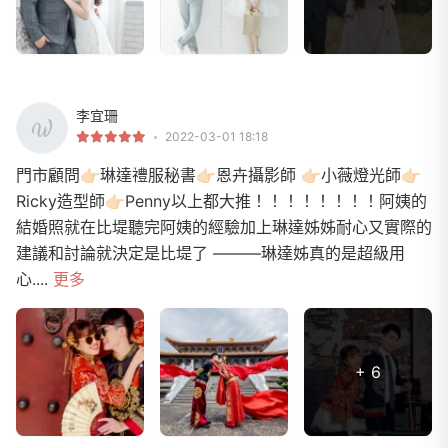
李宜珊
2022-03-01 18:18
門市顧問👉🏻琳達禮服秘書👉🏻恩卉攝影師 👉🏻小薇燈光師👉🏻
Ricky造型師👉🏻Penny以上都大推！！！！！！！！阿姨的
結婚照就在比堤聽完阿姨的經驗加上琳達姊姊耐心又實際的
建議和討論就決定是比堤了 ———琳達姊真的是超級用
心....
更多
+ 6