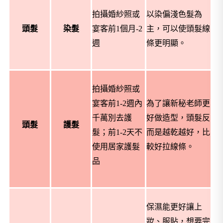
拍攝婚紗照或
以染偏淺色髮為
頭髮
染髮
宴客前
1個月-2
主，可以使頭髮線
週
條更明顯。
拍攝婚紗照或
宴客前
1-2
週
內
為了讓新秘老師更
千萬別去護
好做造型，頭髮反
頭髮
護髮
髮；前
1-2
天不
而是越乾越好，比
使用居家護髮
較好拉線條。
品
保濕能更好讓上
妝、服貼，想要完