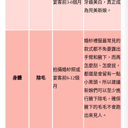
宴客前
3-6
個月
牙齒美白，真正成
為完美新娘。
婚紗禮服最常見的
款式都不免要露出
手臂和腋下，而再
怎麼刮、怎麼拔，
拍攝婚紗照或
都還是會留有一點
身體
除毛
宴客前
6-12
個
小黑頭。所以建議
月
新娘們可以至少進
行腋下除毛，確保
腋下的毛毛不會跑
出來見人。