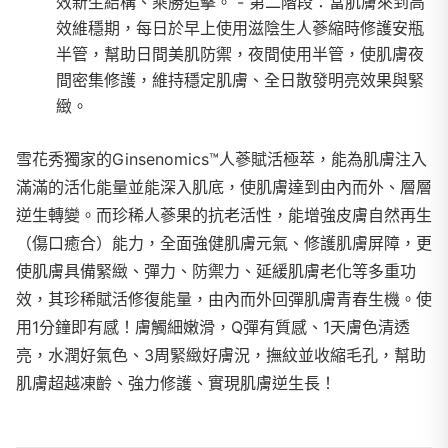
效新生結構、乘勝追擊。
- 第二階段：當肌膚來到高
效維穩期，每日於早上使用滋陰生人蔘縮時修護安瓶
半管，幫助日間美肌防禦，夜間使用半管，使肌膚夜
間密集修護，維持穩定肌膚、全日散發明亮效果與緊
緻。
雪花秀獨家的Ginsenomics™人蔘賦活極萃，能為肌膚注入
滿滿的活化能量並能深入肌底，使肌膚達到由內而外、層層
逆生轉變。而珍稀人蔘果的抗老活性，能增強皮膚自然再生
（傷口癒合）能力，全面強健肌膚元氣、修護肌膚屏障，更
使肌膚具備緊緻、彈力、防禦力、延緩肌膚老化等多重功
效，其珍稀賦活修復能量，由內而外回彈肌膚青春生機。使
用1分鐘即有感！膚觸細嫩滑，Q彈有質感、1天膚色清透
亮，水潤好氣色、3周緊緻好膚況，撫紋並收縮毛孔，幫助
肌膚超越凍齡、強力修護、實現肌膚逆生長！