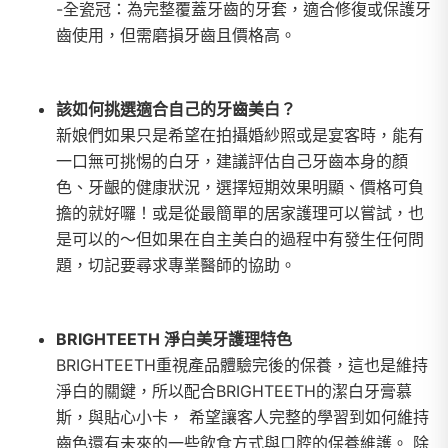
-全瓷冠：為完整覆蓋牙齒的牙套，適合修復或保護牙
齒使用，但需磨損牙齒且價格高。
該如何挑選適合自己的牙齒美白？
新娘們如果只是希望在拍攝婚紗照或是宴客時，能有
一口無可挑惕的白牙，建議評估自己牙齒本身的顏
色、牙齦的健康狀況，選擇短期效果明顯、價格可負
擔的就好囉！或是從最簡單的居家護理可以嘗試，也
是可以的～但如果在自主美白的過程中有發生任何問
題，切記要尋求專業醫師的協助。
BRIGHTEETH 淨白美牙護理特色
BRIGHTEETH重視產品體驗完後的保養，這也是維持
淨白的關鍵，所以配合BRIGHTEETH的潔白牙膏慕
斯，與貼心小卡， 希望讓客人完整的學習到如何維持
齒色還有未來的一些飲食方式與口腔的保養維護。 除