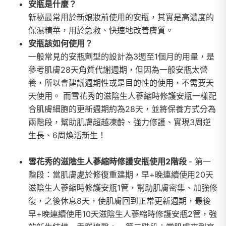
安瓶是什麼？
新秘最常用於新娘妝前使用的安瓶，其實是高濃度的
保濕精華，用於急救、快速地改善膚質。
安瓶該如何使用？
一般常見的安瓶劑型的設計為3週至1個月的用量，是
參考肌膚28天角質代謝週期，但因為一般安瓶太營
養，所以會建議週期性或是目的性的使用，不需要天
天使用。 而
雪花秀的滋陰生人蔘縮時修護安瓶一樣
配
合
肌膚細胞的更新週期約為28天，並將保養方式分為
兩階段，幫助肌膚超越凍齡、強力修護、實現3周逆
生長、6周煥活新生！
雪花秀的滋陰生人蔘縮時修護安瓶使用2階段
- 第一
階段：當肌膚處於修復重建期，早+晚連續使用20天
滋陰生人蔘縮時修護安瓶1管，幫助肌膚密集、加強修
復，之後休息8天，使肌膚回到正常更新週期，最後
早+晚連續使用10天滋陰生人蔘縮時修護安瓶2管，強