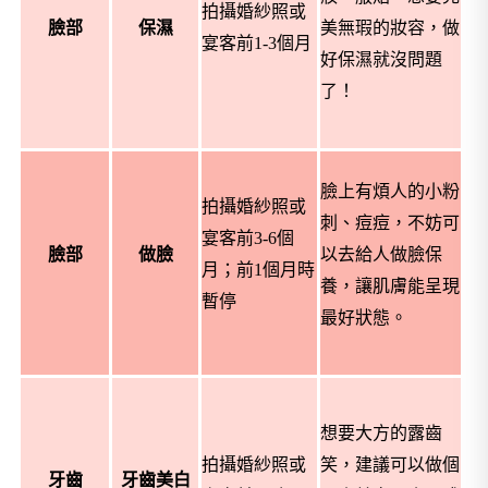
拍攝婚紗照或
臉部
保濕
美無瑕的妝容，做
宴客前
1-3
個月
好保濕就沒問題
了！
臉上有煩人的小粉
拍攝婚紗照或
刺、痘痘，不妨可
宴客前
3-6
個
臉部
做臉
以去給人做臉保
月；前
1
個月時
養，讓肌膚能呈現
暫停
最好狀態。
想要大方的露齒
拍攝婚紗照或
笑，建議可以做個
牙齒
牙齒
美白