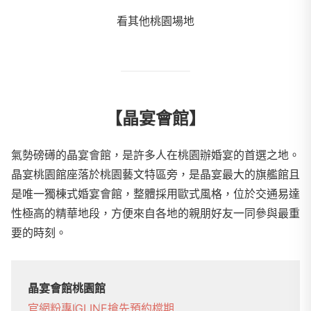
看其他桃園場地
【晶宴會館】
氣勢磅礡的晶宴會館，是許多人在桃園辦婚宴的首選之地。
晶宴桃園館座落於桃園藝文特區旁，是晶宴最大的旗艦館且
是唯一獨棟式婚宴會館，整體採用歐式風格，位於交通易達
性極高的精華地段，方便來自各地的親朋好友一同參與最重
要的時刻。
晶宴會館桃園館
官網
粉專
IG
LINE
搶先預約檔期