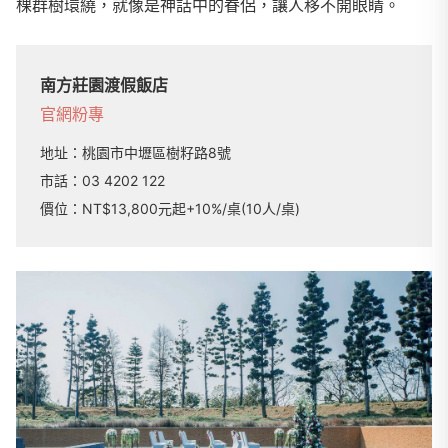
棵群樹環繞，就像是神話中的眷侶，讓人移不開眼睛。
南方莊園渡假飯店
官網
粉專
地址：
桃園市中壢區樹籽路8號
市話：
03 4202 122
價位：NT$13,800元起+10%/桌(10人/桌)