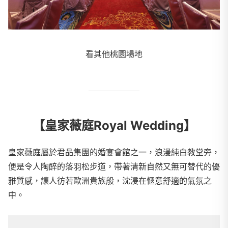
看其他桃園場地
【皇家薇庭Royal Wedding】
皇家薇庭屬於君品集團的婚宴會館之一，浪漫純白教堂旁，
便是令人陶醉的落羽松步道，帶著清新自然又無可替代的優
雅質感，讓人彷若歐洲貴族般，沈浸在愜意舒適的氣氛之
中。