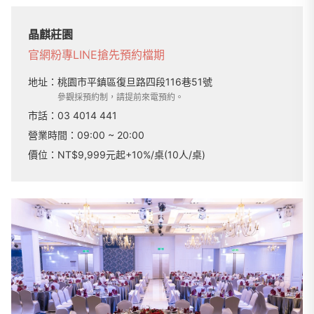
晶麒莊園
官網
粉專
LINE
搶先預約檔期
地址：
桃園市平鎮區復旦路四段116巷51號
參觀採預約制，請提前來電預約。
市話：
03 4014 441
營業時間：
09:00 ~ 20:00
價位：NT$9,999元起+10%/桌(10人/桌)