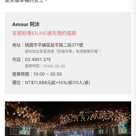
是永遠幸福的女王。
Amour 阿沐
官網
粉專
IG
LINE
搶先預約檔期
地址：
桃園市平鎮區延平路二段371號
請告知店家是透過「好婚市集」取得聯繫的喔！
市話：
03 4951 375
服務時間：10:00-20:30
營業時間：
10:00 ~ 20:30
價位：NT$11,888元起+10%/桌(10人/桌)