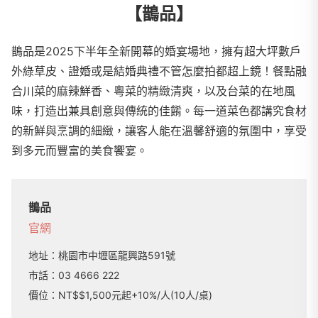
【鵲品】
鵲品是2025下半年全新開幕的婚宴場地，擁有超大坪數戶
外綠草皮、證婚或是結婚典禮不管怎麼拍都超上鏡！餐點融
合川菜的麻辣鮮香、粵菜的精緻清爽，以及台菜的在地風
味，打造出兼具創意與傳統的佳餚。每一道菜色都講究食材
的新鮮與烹調的細緻，讓客人能在溫馨舒適的氛圍中，享受
到多元而豐富的美食饗宴。
鵲品
官網
地址：
桃園市中壢區龍興路591號
市話：
03 4666 222
價位：NT$$1,500元起+10%/人(10人/桌)