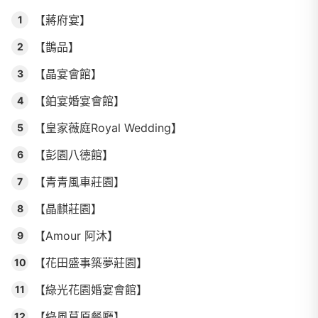
【蔣府宴】
1
【鵲品】
2
【晶宴會館】
3
【鉑宴婚宴會館】
4
【皇家薇庭Royal Wedding】
5
【彭園八德館】
6
【青青風車莊園】
7
【晶麒莊園】
8
【Amour 阿沐】
9
【花田盛事築夢莊園】
10
【綠光花園婚宴會館】
11
【綠風草原餐廳】
12