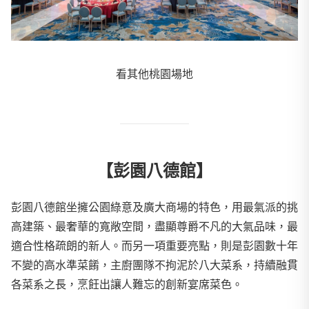
看其他桃園場地
【彭園八德館】
彭園八德館坐擁公園綠意及廣大商場的特色，用最氣派的挑
高建築、最奢華的寬敞空間，盡顯尊爵不凡的大氣品味，最
適合性格疏朗的新人。而另一項重要亮點，則是彭園數十年
不變的高水準菜餚，主廚團隊不拘泥於八大菜系，持續融貫
各菜系之長，烹飪出讓人難忘的創新宴席菜色。