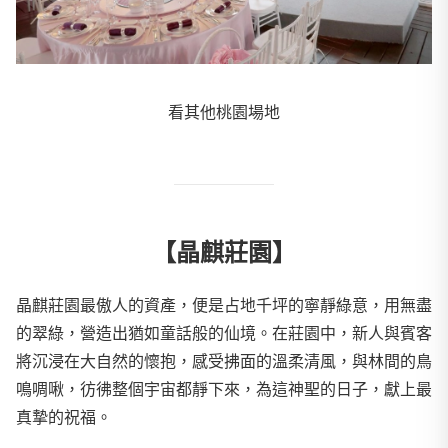
看其他桃園場地
【晶麒莊園】
晶麒莊園最傲人的資產，便是占地千坪的寧靜綠意，用無盡
的翠綠，營造出猶如童話般的仙境。在莊園中，新人與賓客
將沉浸在大自然的懷抱，感受拂面的溫柔清風，與林間的鳥
鳴啁啾，彷彿整個宇宙都靜下來，為這神聖的日子，獻上最
真摯的祝福。