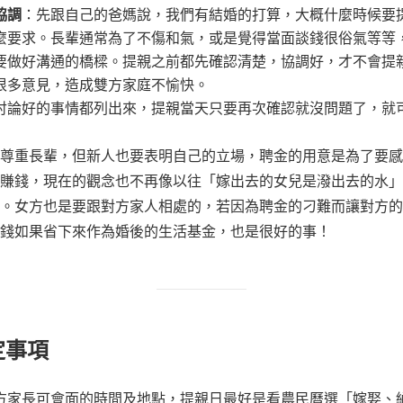
協調
：先跟自己的爸媽說，我們有結婚的打算，大概什麼時候要
麼要求。長輩通常為了不傷和氣，或是覺得當面談錢很俗氣等等
要做好溝通的橋樑。提親之前都先確認清楚，協調好，才不會提
很多意見，造成雙方家庭不愉快。
討論好的事情都列出來，提親當天只要再次確認就沒問題了，就
尊重長輩，但新人也要表明自己的立場，聘金的用意是為了要感
賺錢，現在的觀念也不再像以往「嫁出去的女兒是潑出去的水」
。女方也是要跟對方家人相處的，若因為聘金的刁難而讓對方的
錢如果省下來作為婚後的生活基金，也是很好的事！
定事項
方家長可會面的時間及地點，提親日最好是看農民曆選「嫁娶、