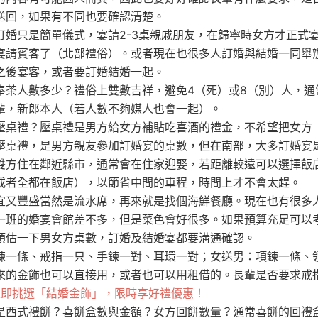
送回，如果有不同也要確認清楚。
訂婚只是簡單儀式，宴請2-3桌親戚朋友，在歸寧時女方才正式
宴請賓客了（北部禮俗）。或者現在也很多人訂婚與結婚一同舉
之後宴客，或者要訂婚結婚一起。
奉茶人數多少？禮俗上雙數吉祥，避免4（死）或8（別）人，通常
輩，新郎本人（若人數不夠媒人也會一起）。
壓桌禮？壓桌禮是男方給女方補貼吃喜酒的禮金，不希望把女方
壓桌禮，是男方親友參加訂婚宴的桌數，但在南部，大多訂婚宴
雙方住在鄰近縣市，通常會在住家迎娶，若距離較遠可以選擇飯
或者全都在飯店），以節省中間的車程，時間上才不會太趕。
宜又豐盛當然是流水席，再來就是找個海鮮餐廳。現在也有很多
一班的婚宴會館差不多，但是菜色會好很多。如果預算充足可以
預估一下男女方桌數，訂婚及結婚宴都要溝通確認。
鍊一條、戒指一只、手鍊一對、耳環一對；女送男：項鍊一條、領
來的金飾也可以直接用，或者也可以用租借的。長輩是否要求戒
立即挑選「結婚金飾」，限時享好禮優惠！
是西式禮餅？喜餅盒數與金額？女方回餅數量？通常喜餅的回禮