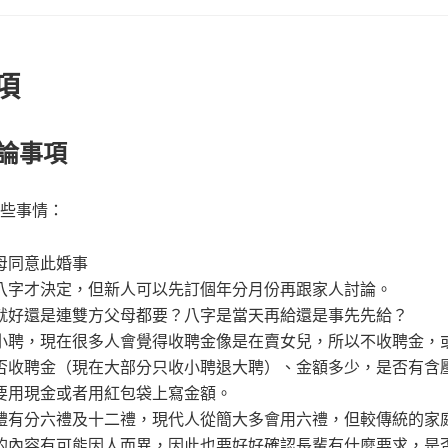
項
討論事項
些事情：
母同意此婚事
八字才決定，但新人可以先訂個年分月份再跟家人討論。
就好還是連雙方父母都要？八字是當天再給還是事先先給？
小聘，現在很多人會覺得收聘金像是在賣女兒，所以不收聘金，
否收聘金（現在大部分只收小聘退大聘）、金額多少，是否有含
要用現金或者用紅包袋上寫金額。
禮有分六禮及十二禮，現代人從簡大多會用六禮，但較傳統的家
的內容有可能因人而異，因此也要好好確認長輩有什麼要求，是