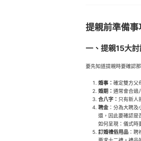
提親前準備事
一、提親15大
要先知道提親時要確認那
婚事：
確定雙方父
婚期：
通常會合過
合八字：
只有新人
聘金
：分為大聘及
還，因此要確認是
如何呈現：儀式時
訂婚禮俗用品
：聘
要求十二禮。禮品