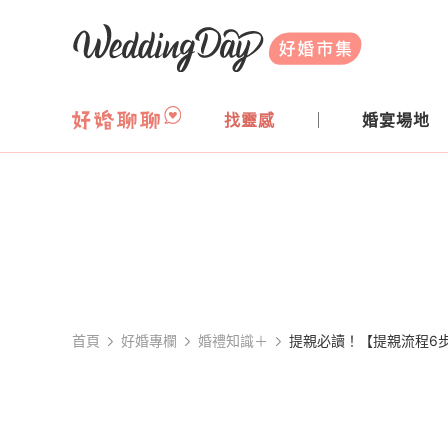
WeddingDay 好婚市集
找靈感
婚宴場地
首頁
好婚專欄
婚禮知識＋
提親必讀！【提親流程6