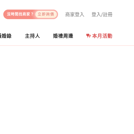
商家登入
登入/註冊
沒時間找商家？
立即詢價
攝婚錄
主持人
婚禮周邊
本月活動