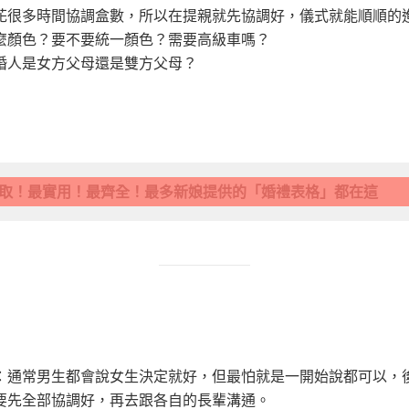
花很多時間協調盒數，所以在提親就先協調好，儀式就能順順的
麼顏色？要不要統一顏色？需要高級車嗎？
婚人是女方父母還是雙方父母？
領取！最實用！最齊全！最多新娘提供的「婚禮表格」都在這
：通常男生都會說女生決定就好，但最怕就是一開始說都可以，
要先全部協調好，再去跟各自的長輩溝通。