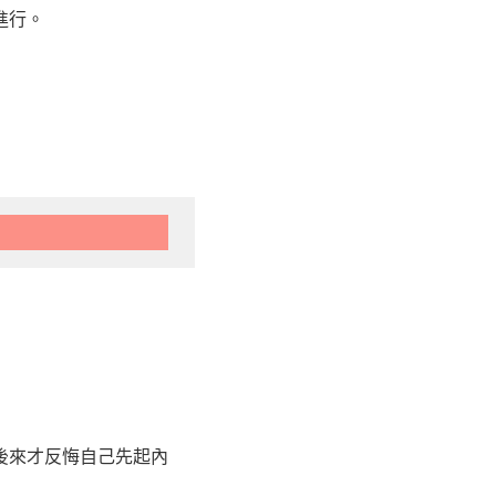
進行。
後來才反悔自己先起內