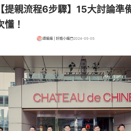
【提親流程6步驟】15大討論準
次懂！
譚編編 | 好婚小編
2024-05-05