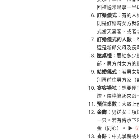
回禮通常是拿一半
訂婚儀式
：有的人
則是訂婚時女方就
式當天宴客，或者
訂婚儀式的人數
：
還是新郎父母及長
壓桌禮
：要給多少
部，男方付女方的
結婚儀式
：若男女
別再前往男方家（
宴客場地
：想要便
燴，價格算起來跟
預估桌數
：大致上
金飾
：男送女：項
一只。若有傳承下
金（同心）。 ▶︎
喜餅
：中式漢餅或