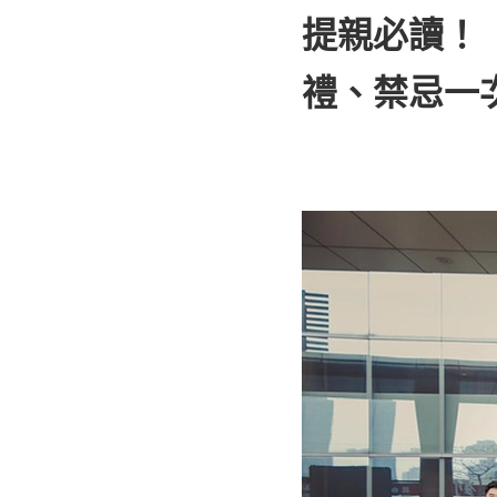
提親必讀！
禮、禁忌一