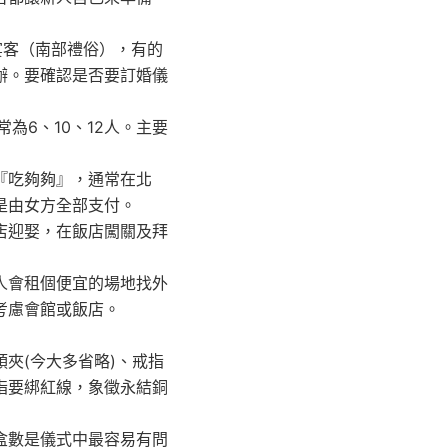
宴客（南部禮俗），有的
辦。要確認是否要訂婚儀
為6、10、12人。主要
『吃夠夠』，通常在北
是由女方全部支付。
店迎娶，在飯店闖關及拜
人會租個便宜的場地找外
考慮會館或飯店。
夾(今大多省略)、戒指
指要綁紅線，象徵永結銅
盒數是儀式中最容易有問