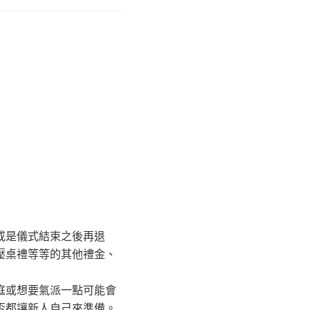
或是儀式結束之後再退
壓桌禮等等的其他禮金、
庭或想要氣派一點可能會
否都讓新人自己來準備。